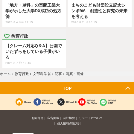
「地方・単科」の室蘭工業大
まちのこども財団設立記念シ
学が示した大学DX成功の処方
ンポ9/6…創造性と探究の未来
箋
を考える
2026.8.4 Tue 12:15
2026.8.7 Fri 16:15
教育行政
【クレーム対応Q＆A】公園で
いたずらをしている子供がい
る
2026.8.7 Fri 19:45
ホーム
›
教育行政
›
文部科学省
›
記事
›
写真・画像
TOP
Official
Official
Official
Home
Official X
Facebook
YouTube
LINE
お問合せ
広告掲載
会社概要
リシードについて
個人情報保護方針