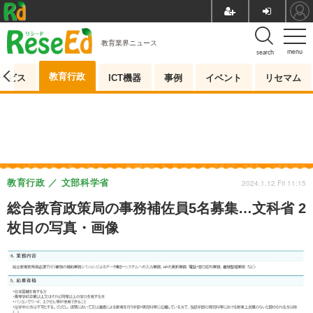
教育業界ニュース
menu
search
教育行政
ービス
ICT機器
事例
イベント
リセマム
教育行政
文部科学省
2024.1.12 Fri 11:15
総合教育政策局の事務補佐員5名募集…文科省 2
枚目の写真・画像