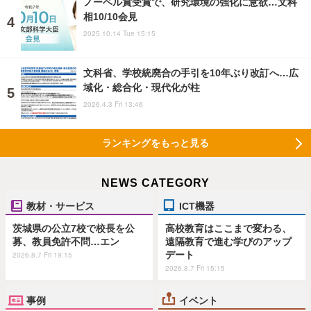
ノーベル賞受賞で、研究環境の強化に意欲…文科
相10/10会見
2025.10.14 Tue 15:15
文科省、学校統廃合の手引を10年ぶり改訂へ…広
域化・総合化・現代化が柱
2026.4.3 Fri 13:46
ランキングをもっと見る
NEWS CATEGORY
教材・サービス
ICT機器
茨城県の公立7校で校長を公
高校教育はここまで変わる、
募、教員免許不問…エン
遠隔教育で進む学びのアップ
デート
2026.8.7 Fri 19:15
2026.8.7 Fri 15:15
事例
イベント