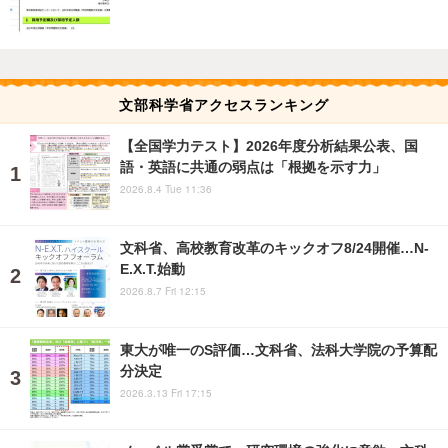
文部科学省アクセスランキング
【全国学力テスト】2026年度分析結果公表、国
語・英語に共通の弱点は「根拠を示す力」
2026.8.4 Tue 11:36
文科省、高校教育改革のキックオフ8/24開催…N-
E.X.T.始動
2026.8.7 Fri 12:15
東大が唯一のS評価…文科省、法科大学院の予算配
分決定
2026.3.13 Fri 17:15