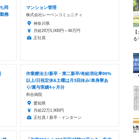
だち同
マンション管理
内勤務
株式会社レーベンコミュニティ
神奈川県
月給28万5,000円～46万円
【
正社員
る
制
作業療法士/新卒・第二新卒/有給消化率90%
以上/日祝定休&土曜は月3回休み!単身寮あ
り/賞与実績4ヶ月分
和合病院
愛知県
月給22万1,900円
正社員 / 新卒・インターン