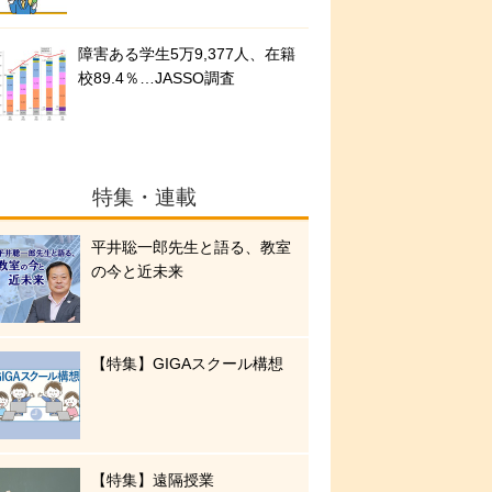
障害ある学生5万9,377人、在籍
校89.4％…JASSO調査
特集・連載
平井聡一郎先生と語る、教室
の今と近未来
【特集】GIGAスクール構想
【特集】遠隔授業