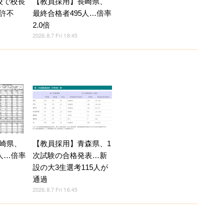
校で校長
【教員採用】長崎県、
許不
最終合格者495人…倍率
2.0倍
2026.8.7 Fri 18:45
崎県、
【教員採用】青森県、1
人…倍率
次試験の合格発表…新
設の大3生選考115人が
通過
2026.8.7 Fri 16:45