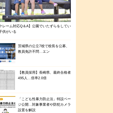
クレーム対応Q＆A】公園でいたずらをしてい
子供がいる
茨城県の公立7校で校長を公募、
教員免許不問…エン
【教員採用】長崎県、最終合格者
495人…倍率2.0倍
「こども性暴力防止法」特設ペー
ジ公開…対象事業者や防犯カメラ
設置を解説