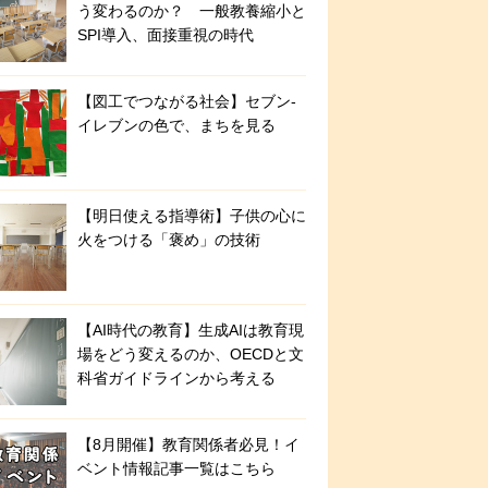
う変わるのか？ 一般教養縮小と
SPI導入、面接重視の時代
【図工でつながる社会】セブン‐
イレブンの色で、まちを見る
【明日使える指導術】子供の心に
火をつける「褒め」の技術
【AI時代の教育】生成AIは教育現
場をどう変えるのか、OECDと文
科省ガイドラインから考える
【8月開催】教育関係者必見！イ
ベント情報記事一覧はこちら