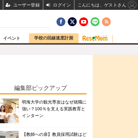
ユーザー登録
ログイン
こんにちは、ゲストさん
学校の回線速度計測
イベント
編集部ピックアップ
明海大学の観光専攻はなぜ就職に
強い？100％を支える実践教育と
インターン
【教師への扉】教員採用試験はど