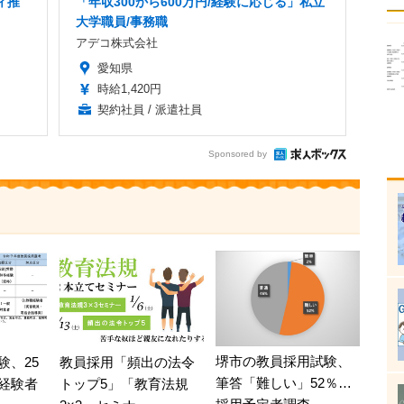
ィ推
「年収300から600万円/経験に応じる」私立
大学職員/事務職
アデコ株式会社
愛知県
時給1,420円
契約社員 / 派遣社員
Sponsored by
堺市の教員採用試験、
験、25
教員採用「頻出の法令
筆答「難しい」52％…
経験者
トップ5」「教育法規