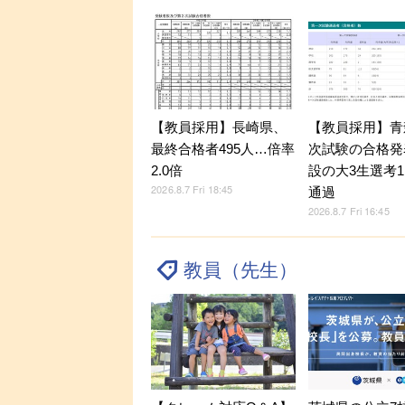
【教員採用】長崎県、
【教員採用】青
最終合格者495人…倍率
次試験の合格発
2.0倍
設の大3生選考1
2026.8.7 Fri 18:45
通過
2026.8.7 Fri 16:45
教員（先生）