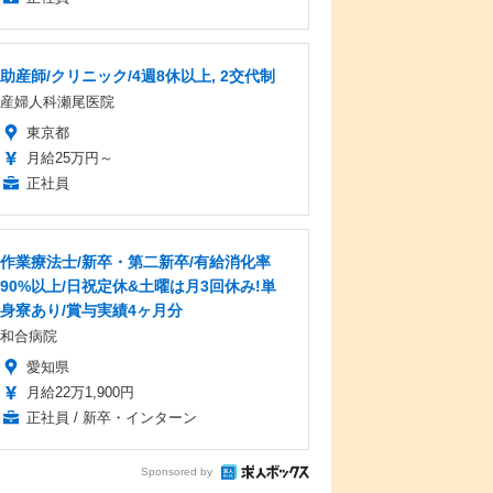
助産師/クリニック/4週8休以上, 2交代制
産婦人科瀬尾医院
東京都
月給25万円～
正社員
作業療法士/新卒・第二新卒/有給消化率
90%以上/日祝定休&土曜は月3回休み!単
身寮あり/賞与実績4ヶ月分
和合病院
愛知県
月給22万1,900円
正社員 / 新卒・インターン
Sponsored by