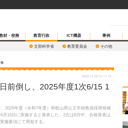
教材・校務
教育行政
ICT機器
事例
文部科学省
教育委員会
その他
画像
2023.12.22 Fri 11:15
倒し、2025年度1次6/15 1
日、2025年度（令和7年度）和歌山県公立学校教員採用候補
年6月15日に実施すると発表した。2次は8月中、合格発表は
る実施要項にて周知する。