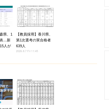
森県、1
【教員採用】香川県、
表…新
第1次選考の実合格者
15人が
639人
2026.8.7 Fri 11:45