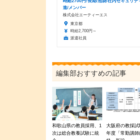
時給2700円!長期/池袋/社内セキュリテ
進/メンバー
株式会社エーティーエス
東京都
時給2,700円～
派遣社員
編集部おすすめの記事
和歌山県の教員採用、1
大阪府の教採試
次は総合教養試験に統
年度「常勤講師