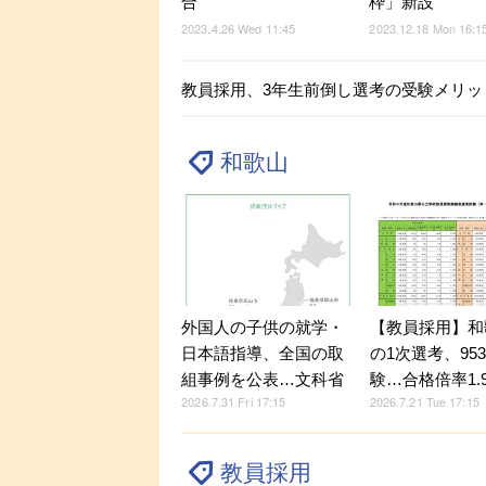
合
枠」新設
2023.4.26 Wed 11:45
2023.12.18 Mon 16:1
教員採用、3年生前倒し選考の受験メリット
和歌山
外国人の子供の就学・
【教員採用】和
日本語指導、全国の取
の1次選考、95
組事例を公表…文科省
験…合格倍率1.
2026.7.31 Fri 17:15
2026.7.21 Tue 17:15
教員採用