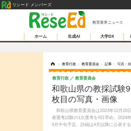
リシード メンバーズ
教育業界ニュース
ホーム
生成AI
大学DX
ホーム
›
教育行政
›
教育委員会
›
記事
›
写真・
教育行政
教育委員会
和歌山県の教採試験9日前
枚目の写真・画像
和歌山県教育委員会は2023年12月20
者選考試験の1次選考を9日早め、2024
9月中旬予定。詳細は4月以降に公表す