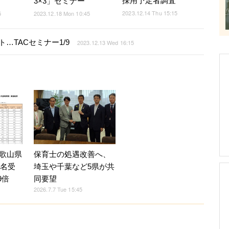
採用予定者調査
3×3」セミナー
2023.12.14 Thu 15:15
5
2023.12.18 Mon 10:45
…TACセミナー1/9
2023.12.13 Wed 16:15
保育士の処遇改善へ、
歌山県
埼玉や千葉など5県が共
3名受
同要望
9倍
2026.7.7 Tue 15:45