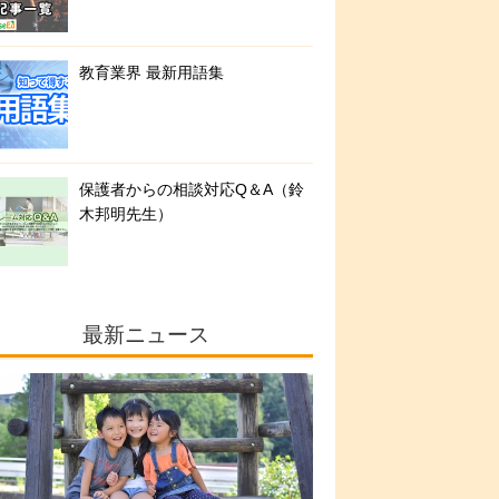
教育業界 最新用語集
保護者からの相談対応Q＆A（鈴
木邦明先生）
最新ニュース