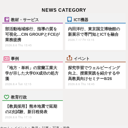
NEWS CATEGORY
教材・サービス
ICT機器
部活動地域移行、指導の質を
内田洋行、東京国立博物館の
可視化…CIN GROUPとFCEが
新展示で専門知とICTを融合
業務提携
2026.7.17 Fri 13:15
2026.8.6 Thu 15:45
事例
イベント
「地方・単科」の室蘭工業大
探究学習でウェルビーイング
学が示した大学DX成功の処方
向上、授業実践を紹介する中
箋
高教員向けセミナー8/26
2026.8.4 Tue 12:15
2026.8.6 Thu 18:45
教育行政
【教員採用】熊本地震で延期
の2次試験、新日程発表
2026.8.6 Thu 17:15
ホーム
›
イベント
›
教員
›
記事
›