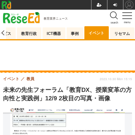
教育業界ニュース
menu
search
イベント
ービス
教育行政
ICT機器
事例
リセマム
イベント
教員
2023.10.30 Mon 15:15
未来の先生フォーラム「教育DX、授業変革の方
向性と実践例」12/9 2枚目の写真・画像