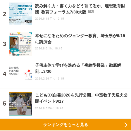
読み解く力・書く力をどう育てるか、理想教育財
団 教育フォーラム7/30大阪
PR
2026.6.18 Thu 12:15
幸せになるためのジェンダー教育、埼玉県が9/19
に講演会
2026.8.6 Thu 18:15
子供主体で学びを進める「複線型授業」徹底解
剖…3/30
2024.2.29 Thu 13:15
こどもDX白書2026を先行公開、中室牧子氏迎え公
開イベント9/17
2026.8.5 Wed 18:45
ランキングをもっと見る