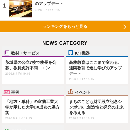
のアップデート
2026.8.7 Fri 15:15
ランキングをもっと見る
NEWS CATEGORY
教材・サービス
ICT機器
茨城県の公立7校で校長を公
高校教育はここまで変わる、
募、教員免許不問…エン
遠隔教育で進む学びのアップ
デート
2026.8.7 Fri 19:15
2026.8.7 Fri 15:15
事例
イベント
「地方・単科」の室蘭工業大
まちのこども財団設立記念シ
学が示した大学DX成功の処方
ンポ9/6…創造性と探究の未来
箋
を考える
2026.8.4 Tue 12:15
2026.8.7 Fri 16:15