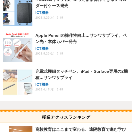
ダー付ケース発売
ICT機器
2023.3.22(水) 15:15
Apple Pencilの操作性向上…サンワサプライ、ペ
ン先・本体カバー発売
ICT機器
2023.5.26(金) 15:15
充電式極細タッチペン、iPad・Surface専用の2機
種…サンワサプライ
ICT機器
2023.4.17(月) 12:45
授業アクセスランキング
高校教育はここまで変わる、遠隔教育で進む学び