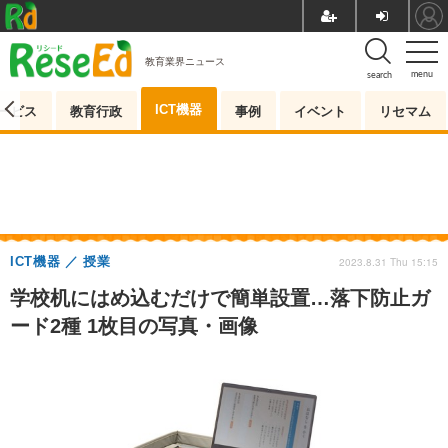
教育業界ニュース
menu
search
ICT機器
ービス
教育行政
事例
イベント
リセマム
ICT機器
授業
2023.8.31 Thu 15:15
学校机にはめ込むだけで簡単設置…落下防止ガ
ード2種 1枚目の写真・画像