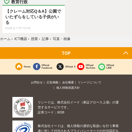
教育行政
【クレーム対応Q＆A】公園で
いたずらをしている子供がい
る
2026.8.7 Fri 19:45
ホーム
›
ICT機器
›
授業
›
記事
›
写真・画像
TOP
Official
Official
Official
Home
Official X
Facebook
YouTube
LINE
お問合せ
広告掲載
会社概要
リシードについて
個人情報保護方針
リシードは、株式会社イード（東証グロース上場）の運
営するサービスです。
証券コード：6038
株式会社イードは、個人情報の適切な取扱いを行う事業
者に対して付与されるプライバシーマークの付与認定を