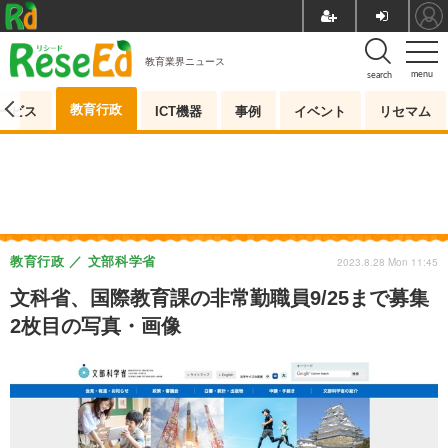
教育業界ニュース
menu
search
教育行政
ービス
ICT機器
事例
イベント
リセマム
教育行政
文部科学省
2023.8.28 Mon 11:45
文科省、国際教育課の非常勤職員9/25まで募集
2枚目の写真・画像