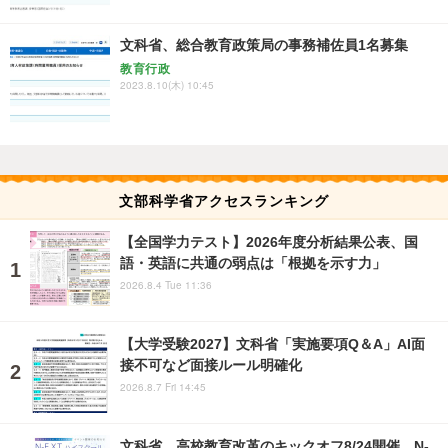
文科省、総合教育政策局の事務補佐員1名募集
教育行政
2023.8.10(木) 10:45
文部科学省アクセスランキング
【全国学力テスト】2026年度分析結果公表、国
語・英語に共通の弱点は「根拠を示す力」
2026.8.4 Tue 11:36
【大学受験2027】文科省「実施要項Q＆A」AI面
接不可など面接ルール明確化
2026.8.7 Fri 14:45
文科省、高校教育改革のキックオフ8/24開催…N-