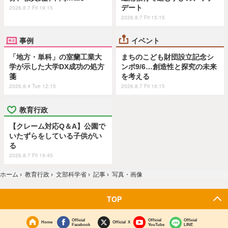
デート
2026.8.7 Fri 19:15
2026.8.7 Fri 15:15
事例
イベント
「地方・単科」の室蘭工業大
まちのこども財団設立記念シ
学が示した大学DX成功の処方
ンポ9/6…創造性と探究の未来
箋
を考える
2026.8.4 Tue 12:15
2026.8.7 Fri 16:15
教育行政
【クレーム対応Q＆A】公園で
いたずらをしている子供がい
る
2026.8.7 Fri 19:45
ホーム
›
教育行政
›
文部科学省
›
記事
›
写真・画像
TOP
Official
Official
Official
Home
Official X
Facebook
YouTube
LINE