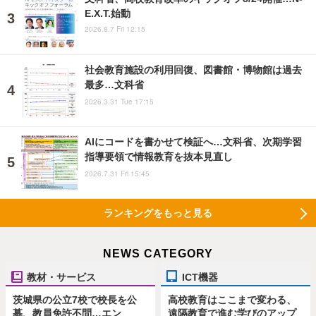
E.X.T.始動
2026.8.7 Fri 12:15
社会教育施設の利用回復、図書館・博物館は過去
最多…文科省
2026.3.31 Tue 17:15
AIにコードを書かせて検証へ…文科省、次期学習
指導要領で情報教育を抜本見直し
2026.7.31 Fri 15:45
ランキングをもっと見る
NEWS CATEGORY
教材・サービス
ICT機器
茨城県の公立7校で校長を公
高校教育はここまで変わる、
募、教員免許不問…エン
遠隔教育で進む学びのアップ