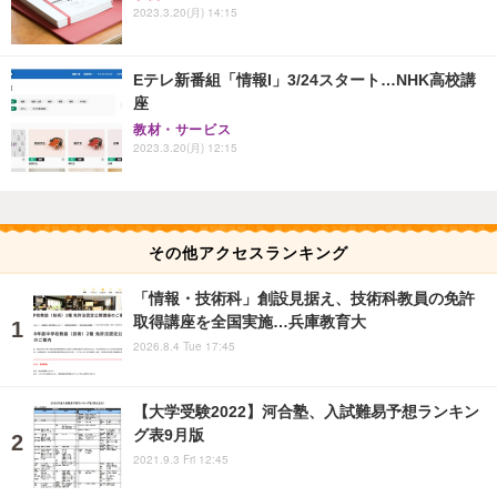
2023.3.20(月) 14:15
Eテレ新番組「情報I」3/24スタート…NHK高校講
座
教材・サービス
2023.3.20(月) 12:15
その他アクセスランキング
「情報・技術科」創設見据え、技術科教員の免許
取得講座を全国実施…兵庫教育大
2026.8.4 Tue 17:45
【大学受験2022】河合塾、入試難易予想ランキン
グ表9月版
2021.9.3 Fri 12:45