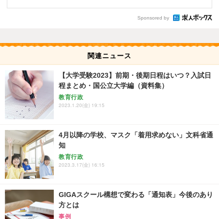
Sponsored by
関連ニュース
【大学受験2023】前期・後期日程はいつ？入試日
程まとめ・国公立大学編（資料集）
教育行政
2023.1.20(金) 19:15
4月以降の学校、マスク「着用求めない」文科省通
知
教育行政
2023.3.17(金) 16:15
GIGAスクール構想で変わる「通知表」今後のあり
方とは
事例