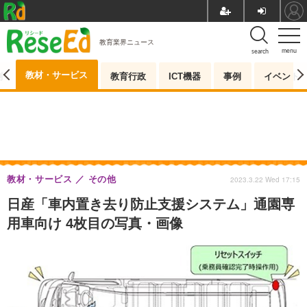
教育業界ニュース
menu
search
教材・サービス
測
教育行政
ICT機器
事例
イベント
教材・サービス
その他
2023.3.22 Wed 17:15
日産「車内置き去り防止支援システム」通園専
用車向け 4枚目の写真・画像