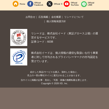
Official
Official
Official
Home
Official X
Facebook
YouTube
LINE
お問合せ
広告掲載
会社概要
リシードについて
個人情報保護方針
リシードは、株式会社イード（東証グロース上場）の運
営するサービスです。
証券コード：6038
株式会社イードは、個人情報の適切な取扱いを行う事業
者に対して付与されるプライバシーマークの付与認定を
受けています。
紹介した商品/サービスを購入、契約した場合に、
売上の一部が弊社サイトに還元されることがあります。
当サイトに掲載の記事・見出し・写真・画像の無断転載を禁じます。
Copyright © 2026 IID, Inc.