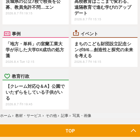
茨城県の公立7校で校長を公
高校教育はここまで変わる、
募、教員免許不問…エン
遠隔教育で進む学びのアップ
デート
2026.8.7 Fri 19:15
2026.8.7 Fri 15:15
事例
イベント
「地方・単科」の室蘭工業大
まちのこども財団設立記念シ
学が示した大学DX成功の処方
ンポ9/6…創造性と探究の未来
箋
を考える
2026.8.4 Tue 12:15
2026.8.7 Fri 16:15
教育行政
【クレーム対応Q＆A】公園で
いたずらをしている子供がい
る
2026.8.7 Fri 19:45
ホーム
›
教材・サービス
›
その他
›
記事
›
写真・画像
TOP