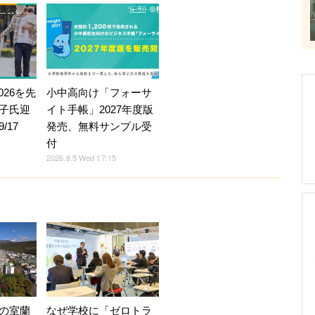
026を先
小中高向け「フォーサ
子氏迎
イト手帳」2027年度版
/17
発売、無料サンプル受
付
2026.8.5 Wed 17:15
の室蘭
なぜ学校に「ゼロトラ