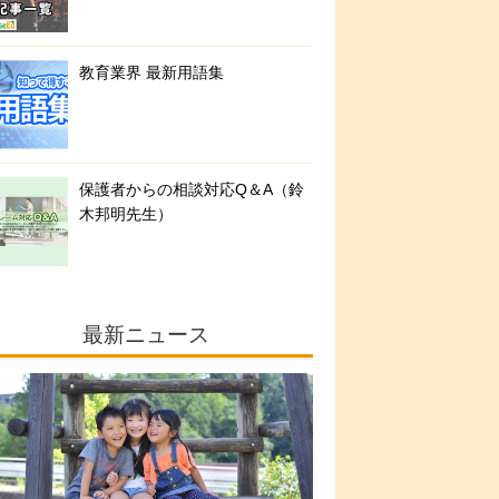
教育業界 最新用語集
保護者からの相談対応Q＆A（鈴
木邦明先生）
最新ニュース