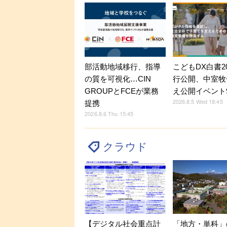
部活動地域移行、指導
こどもDX白書2
の質を可視化…CIN
行公開、中室牧
GROUPとFCEが業務
え公開イベント9
2026.8.5 Wed 18:45
提携
2026.8.6 Thu 15:45
クラウド
【デジタル社会重点計
「地方・単科」