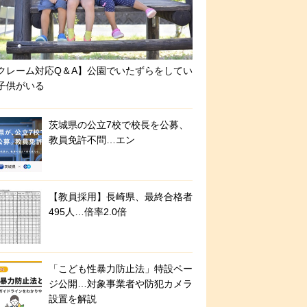
クレーム対応Q＆A】公園でいたずらをしてい
子供がいる
茨城県の公立7校で校長を公募、
教員免許不問…エン
【教員採用】長崎県、最終合格者
495人…倍率2.0倍
「こども性暴力防止法」特設ペー
ジ公開…対象事業者や防犯カメラ
設置を解説