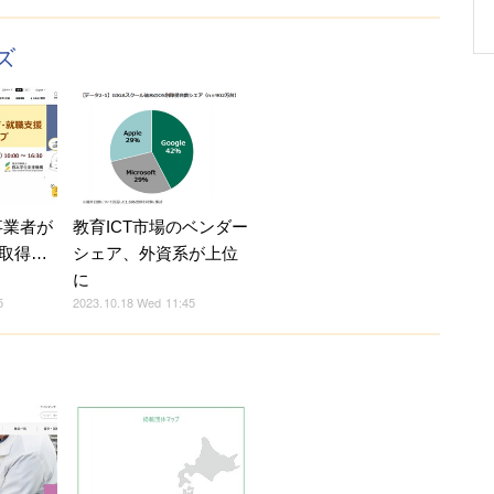
ズ
事業者が
教育ICT市場のベンダー
取得…
シェア、外資系が上位
に
5
2023.10.18 Wed 11:45