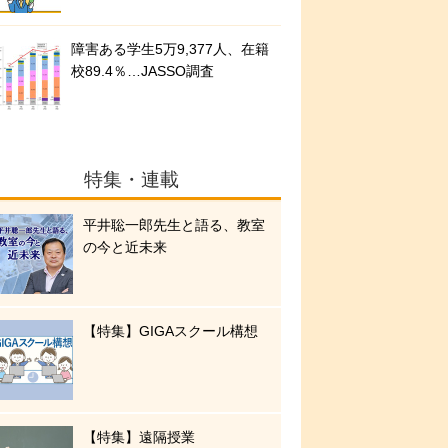
障害ある学生5万9,377人、在籍
校89.4％…JASSO調査
特集・連載
平井聡一郎先生と語る、教室
の今と近未来
【特集】GIGAスクール構想
【特集】遠隔授業