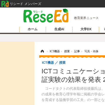
リシード メンバーズ
教育業界ニュース
ホーム
生成AI
大学DX
ホーム
›
ICT機器
›
授業
›
記事
›
写真・画像
ICT機器
授業
ICTコミュニケーシ
証実験の効果を発表 
コードタクトの代表取締役後藤氏は、I
の成果を教育心理学年報に掲載の学会レポ
を育成する協働学習の工夫」の一部とな