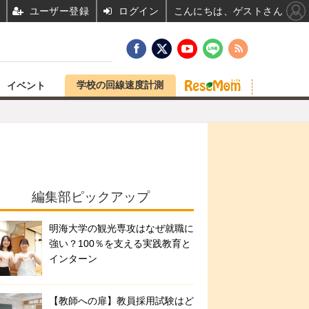
ユーザー登録
ログイン
こんにちは、ゲストさん
学校の回線速度計測
イベント
編集部ピックアップ
明海大学の観光専攻はなぜ就職に
強い？100％を支える実践教育と
インターン
【教師への扉】教員採用試験はど