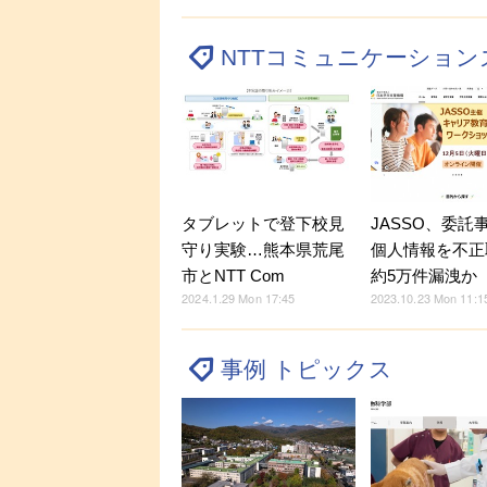
NTTコミュニケーション
タブレットで登下校見
JASSO、委託
守り実験…熊本県荒尾
個人情報を不正
市とNTT Com
約5万件漏洩か
2024.1.29 Mon 17:45
2023.10.23 Mon 11:1
事例 トピックス