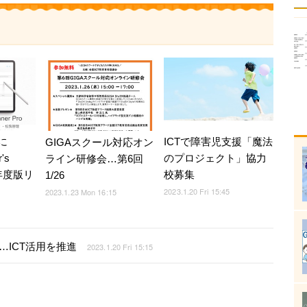
に
ICTで障害児支援「魔法
GIGAスクール対応オン
r's
のプロジェクト」協力
ライン研修会…第6回
23年度版リ
校募集
1/26
2023.1.20 Fri 15:45
2023.1.23 Mon 16:15
…ICT活用を推進
2023.1.20 Fri 15:15