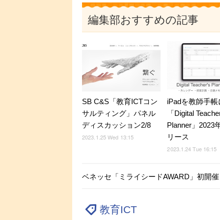
編集部おすすめの記事
SB C&S「教育ICTコン
iPadを教師手帳
サルティング」パネル
「Digital Teache
ディスカッション2/8
Planner」20
リース
2023.1.25 Wed 13:15
2023.1.24 Tue 16:15
ベネッセ「ミライシードAWARD」初開催
教育ICT