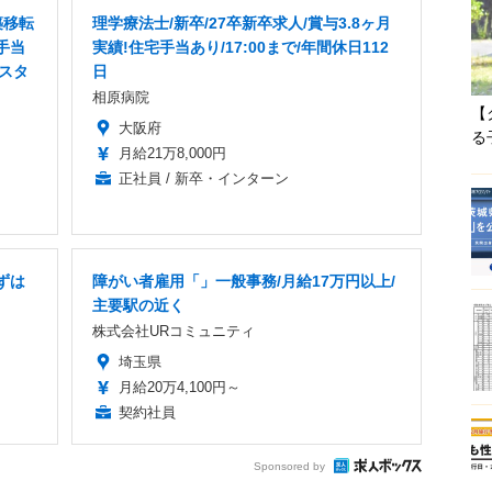
築移転
理学療法士/新卒/27卒新卒求人/賞与3.8ヶ月
手当
実績!住宅手当あり/17:00まで/年間休日112
/スタ
日
相原病院
【
大阪府
る
月給21万8,000円
正社員 / 新卒・インターン
ずは
障がい者雇用「」一般事務/月給17万円以上/
主要駅の近く
株式会社URコミュニティ
埼玉県
月給20万4,100円～
契約社員
Sponsored by