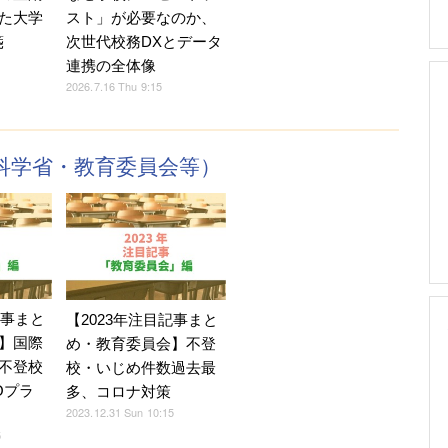
た大学
スト」が必要なのか、
箋
次世代校務DXとデータ
連携の全体像
2026.7.16 Thu 9:15
科学省・教育委員会等）
記事まと
【2023年注目記事まと
】国際
め・教育委員会】不登
不登校
校・いじめ件数過去最
Oプラ
多、コロナ対策
2023.12.31 Sun 10:15
5