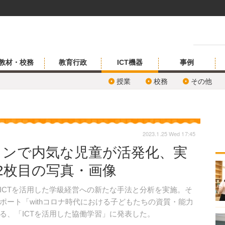
教材・校務
教育行政
ICT機器
事例
授業
校務
その他
2023.1.25 Wed 17:45
ョンで内気な児童が活発化、実
2枚目の写真・画像
CTを活用した学級経営への新たな手法と分析を実施。そ
ート「withコロナ時代における子どもたちの資質・能力
る、「ICTを活用した協働学習」に発表した。