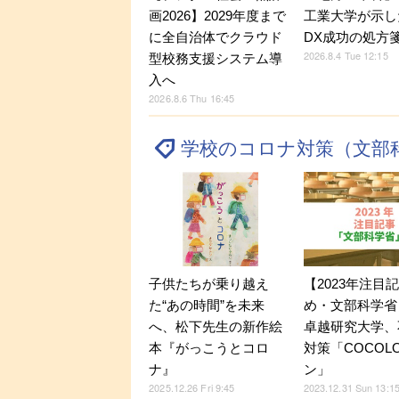
画2026】2029年度まで
工業大学が示し
に全自治体でクラウド
DX成功の処方
2026.8.4 Tue 12:15
型校務支援システム導
入へ
2026.8.6 Thu 16:45
学校のコロナ対策（文部
子供たちが乗り越え
【2023年注目
た“あの時間”を未来
め・文部科学省
へ、松下先生の新作絵
卓越研究大学、
本『がっこうとコロ
対策「COCOL
ナ』
ン」
2025.12.26 Fri 9:45
2023.12.31 Sun 13:1