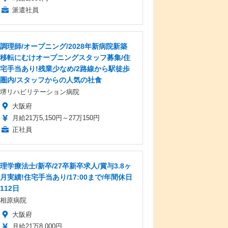
派遣社員
調理師/オープニング/2028年新病院新築
移転にむけオープニングスタッフ募集/住
宅手当あり!残業少なめ/2路線から駅徒歩
圏内/スタッフからの人気の社食
堺リハビリテーション病院
大阪府
月給21万5,150円～27万150円
正社員
理学療法士/新卒/27卒新卒求人/賞与3.8ヶ
月実績!住宅手当あり/17:00まで/年間休日
112日
相原病院
大阪府
月給21万8,000円