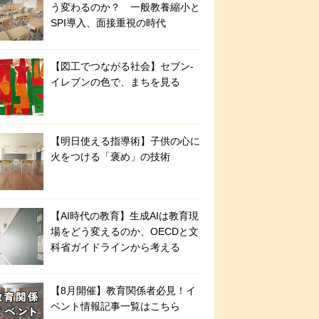
う変わるのか？ 一般教養縮小と
SPI導入、面接重視の時代
【図工でつながる社会】セブン‐
イレブンの色で、まちを見る
【明日使える指導術】子供の心に
火をつける「褒め」の技術
【AI時代の教育】生成AIは教育現
場をどう変えるのか、OECDと文
科省ガイドラインから考える
【8月開催】教育関係者必見！イ
ベント情報記事一覧はこちら