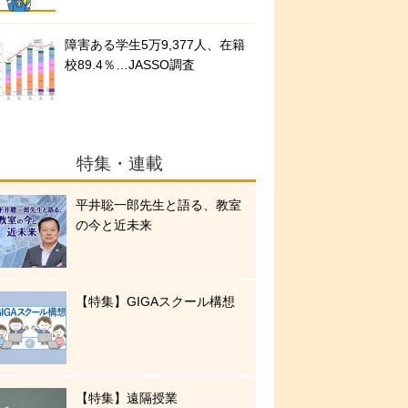
障害ある学生5万9,377人、在籍
校89.4％…JASSO調査
特集・連載
平井聡一郎先生と語る、教室
の今と近未来
【特集】GIGAスクール構想
【特集】遠隔授業