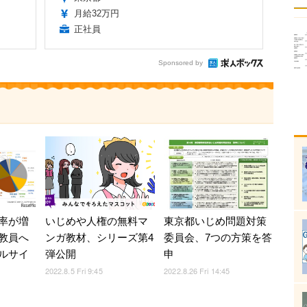
月給32万円
正社員
Sponsored by
率が増
いじめや人権の無料マ
東京都いじめ問題対策
教員へ
ンガ教材、シリーズ第4
委員会、7つの方策を答
ルサイ
弾公開
申
2022.8.5 Fri 9:45
2022.8.26 Fri 14:45