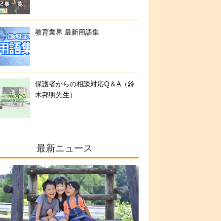
教育業界 最新用語集
保護者からの相談対応Q＆A（鈴
木邦明先生）
最新ニュース