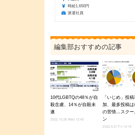
時給1,650円
派遣社員
編集部おすすめの記事
10代LGBTQの48％が自
「いじめ」投稿
殺念慮、14％が自殺未
加、最多投稿は
遂
の苦情…スクー
ン
2022.10.26 Wed 12:45
2022.5.27 Fri 14:15