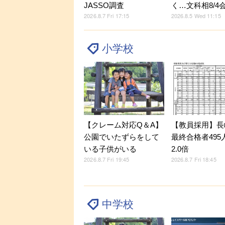
JASSO調査
く…文科相8/4
2026.8.7 Fri 17:15
2026.8.5 Wed 11:15
小学校
【クレーム対応Q＆A】
【教員採用】長
公園でいたずらをして
最終合格者495
いる子供がいる
2.0倍
2026.8.7 Fri 19:45
2026.8.7 Fri 18:45
中学校