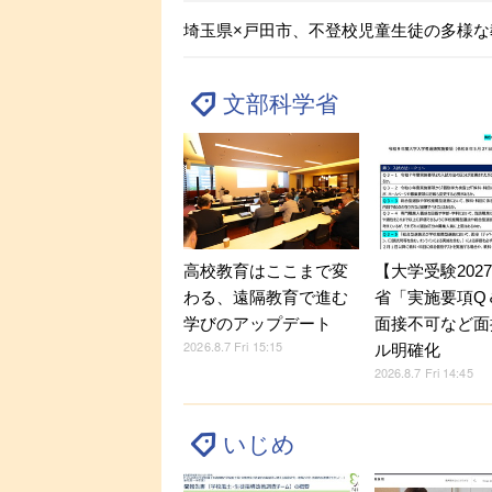
埼玉県×戸田市、不登校児童生徒の多様な
文部科学省
【大学受験202
高校教育はここまで変
省「実施要項Q＆
わる、遠隔教育で進む
面接不可など面
学びのアップデート
2026.8.7 Fri 15:15
ル明確化
2026.8.7 Fri 14:45
いじめ