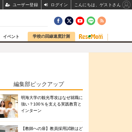
ユーザー登録
ログイン
こんにちは、ゲストさん
学校の回線速度計測
イベント
編集部ピックアップ
明海大学の観光専攻はなぜ就職に
強い？100％を支える実践教育と
インターン
【教師への扉】教員採用試験はど