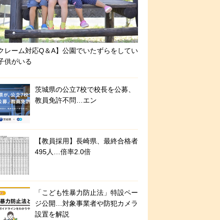
クレーム対応Q＆A】公園でいたずらをしてい
子供がいる
茨城県の公立7校で校長を公募、
教員免許不問…エン
【教員採用】長崎県、最終合格者
495人…倍率2.0倍
「こども性暴力防止法」特設ペー
ジ公開…対象事業者や防犯カメラ
設置を解説