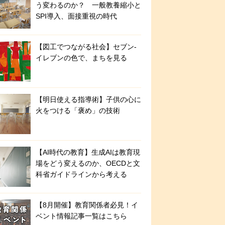
う変わるのか？ 一般教養縮小と
SPI導入、面接重視の時代
【図工でつながる社会】セブン‐
イレブンの色で、まちを見る
【明日使える指導術】子供の心に
火をつける「褒め」の技術
【AI時代の教育】生成AIは教育現
場をどう変えるのか、OECDと文
科省ガイドラインから考える
【8月開催】教育関係者必見！イ
ベント情報記事一覧はこちら