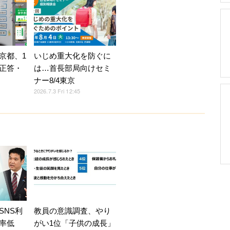
京都、1
いじめ重大化を防ぐに
正答・
は…首長部局向けセミ
ナー8/4東京
2026.7.3 Fri 12:45
SNS利
教員の意識調査、やり
率低
がい1位「子供の成長」