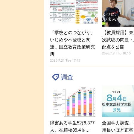
「学校とのつながり」
【教員採用】東
いじめや不登校と関
次試験の問題・
連…国立教育政策研究
配点を公開
2026.7.9 Thu 16:15
所
2026.7.21 Tue 17:45
調査
障害ある学生5万9,377
全国学力調査、
人、在籍校89.4％…
用長いほど正答