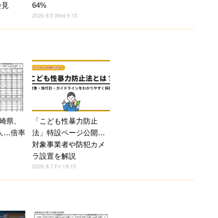
会見
64%
2026.8.5 Wed 9:15
崎県、
「こども性暴力防止
人…倍率
法」特設ページ公開…
対象事業者や防犯カメ
ラ設置を解説
2026.8.7 Fri 18:15