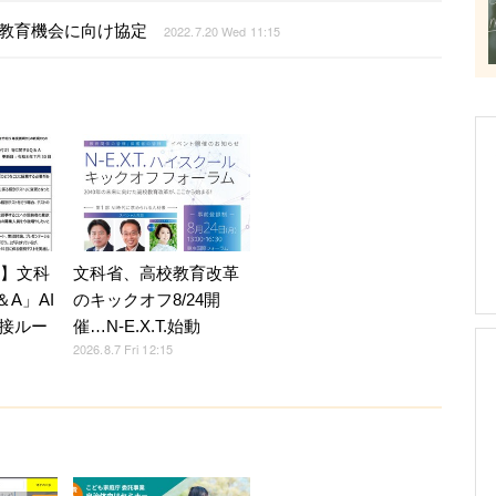
教育機会に向け協定
2022.7.20 Wed 11:15
7】文科
文科省、高校教育改革
A」AI
のキックオフ8/24開
接ルー
催…N-E.X.T.始動
2026.8.7 Fri 12:15