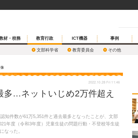
教材・校務
教育行政
ICT機器
事例
文部科学省
教育委員会
その他
画像
2022.10.28 Fri 11:46
最多…ネットいじめ2万件超え
認知件数が61万5,351件と過去最多となったことが、文部
「2021年度（令和3年度）児童生徒の問題行動・不登校等生徒
になった。