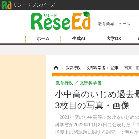
リシード メンバーズ
教育業界ニュース
ホーム
生成AI
大学DX
ホーム
›
教育行政
›
文部科学省
›
記事
›
写真・
教育行政
文部科学省
小中高のいじめ過去
3枚目の写真・画像
2021年度の小中高等におけるいじめの
科学省が2022年10月27日に公表した
指導上の諸課題に関する調査」で明らか