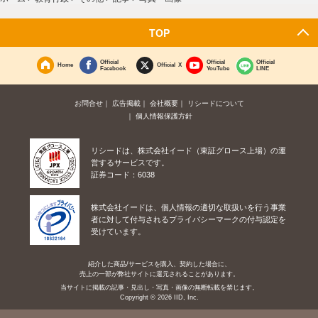
TOP
Official
Official
Official
Home
Official X
Facebook
YouTube
LINE
お問合せ
広告掲載
会社概要
リシードについて
個人情報保護方針
リシードは、株式会社イード（東証グロース上場）の運
営するサービスです。
証券コード：6038
株式会社イードは、個人情報の適切な取扱いを行う事業
者に対して付与されるプライバシーマークの付与認定を
受けています。
紹介した商品/サービスを購入、契約した場合に、
売上の一部が弊社サイトに還元されることがあります。
当サイトに掲載の記事・見出し・写真・画像の無断転載を禁じます。
Copyright © 2026 IID, Inc.