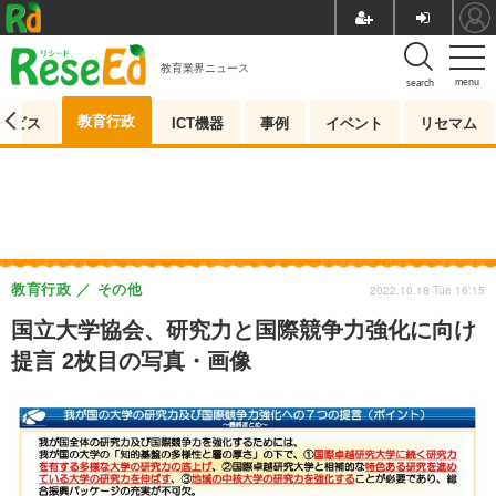
教育業界ニュース
menu
search
教育行政
ービス
ICT機器
事例
イベント
リセマム
教育行政
その他
2022.10.18 Tue 16:15
国立大学協会、研究力と国際競争力強化に向け
提言 2枚目の写真・画像