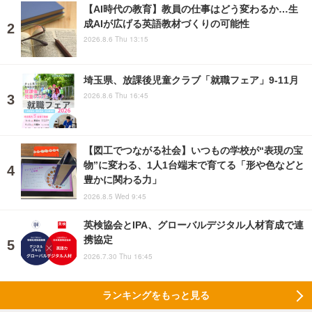
【AI時代の教育】教員の仕事はどう変わるか…生
成AIが広げる英語教材づくりの可能性
2026.8.6 Thu 13:15
埼玉県、放課後児童クラブ「就職フェア」9-11月
2026.8.6 Thu 16:45
【図工でつながる社会】いつもの学校が“表現の宝
物”に変わる、1人1台端末で育てる「形や色などと
豊かに関わる力」
2026.8.5 Wed 9:45
英検協会とIPA、グローバルデジタル人材育成で連
携協定
2026.7.30 Thu 16:45
ランキングをもっと見る