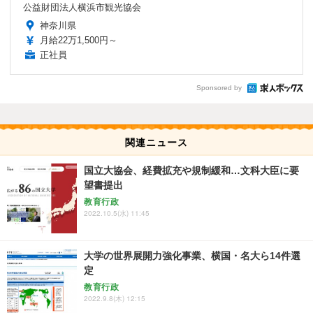
公益財団法人横浜市観光協会
神奈川県
月給22万1,500円～
正社員
Sponsored by
関連ニュース
国立大協会、経費拡充や規制緩和…文科大臣に要
望書提出
教育行政
2022.10.5(水) 11:45
大学の世界展開力強化事業、横国・名大ら14件選
定
教育行政
2022.9.8(木) 12:15