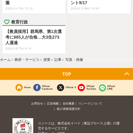
箋
ント9/17
2026.8.4 Tue 12:15
2026.8.5 Wed 18:45
教育行政
【教員採用】群馬県、第1次選
考に885人が合格…大3生273
人通過
2026.8.6 Thu 9:15
ホーム
›
教材・サービス
›
授業
›
記事
›
写真・画像
TOP
Official
Official
Official
Home
Official X
Facebook
YouTube
LINE
お問合せ
広告掲載
会社概要
リシードについて
個人情報保護方針
リシードは、株式会社イード（東証グロース上場）の運
営するサービスです。