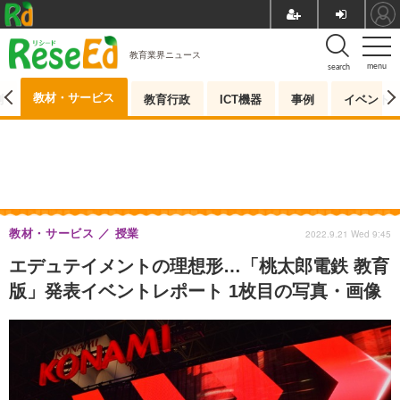
教育業界ニュース
menu
search
教材・サービス
測
教育行政
ICT機器
事例
イベント
教材・サービス
授業
2022.9.21 Wed 9:45
エデュテイメントの理想形…「桃太郎電鉄 教育
版」発表イベントレポート 1枚目の写真・画像