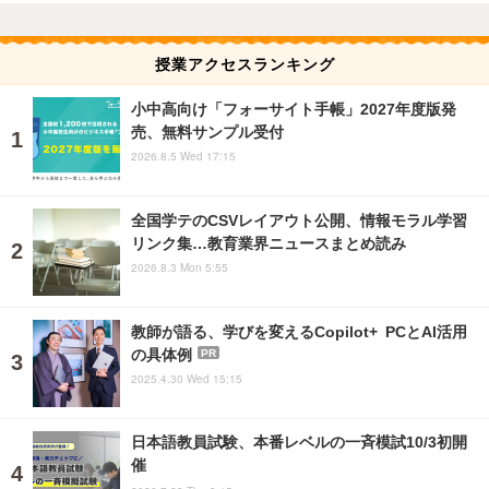
授業アクセスランキング
小中高向け「フォーサイト手帳」2027年度版発
売、無料サンプル受付
2026.8.5 Wed 17:15
全国学テのCSVレイアウト公開、情報モラル学習
リンク集…教育業界ニュースまとめ読み
2026.8.3 Mon 5:55
教師が語る、学びを変えるCopilot+ PCとAI活用
の具体例
PR
2025.4.30 Wed 15:15
日本語教員試験、本番レベルの一斉模試10/3初開
催