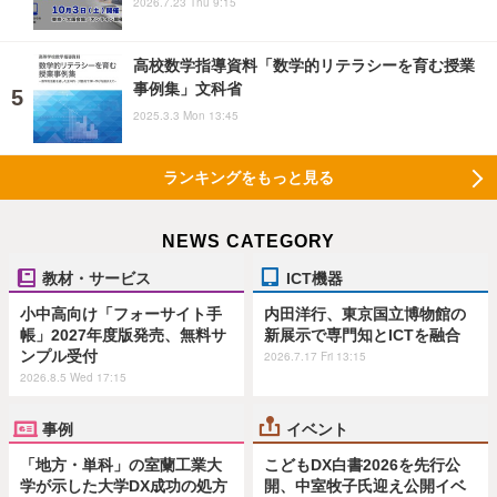
2026.7.23 Thu 9:15
高校数学指導資料「数学的リテラシーを育む授業
事例集」文科省
2025.3.3 Mon 13:45
ランキングをもっと見る
NEWS CATEGORY
教材・サービス
ICT機器
小中高向け「フォーサイト手
内田洋行、東京国立博物館の
帳」2027年度版発売、無料サ
新展示で専門知とICTを融合
ンプル受付
2026.7.17 Fri 13:15
2026.8.5 Wed 17:15
事例
イベント
「地方・単科」の室蘭工業大
こどもDX白書2026を先行公
学が示した大学DX成功の処方
開、中室牧子氏迎え公開イベ