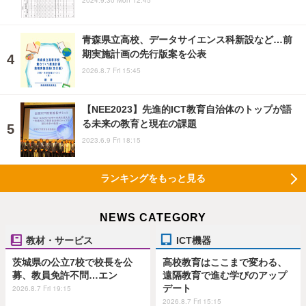
2024.9.30 Mon 12:45
青森県立高校、データサイエンス科新設など…前
期実施計画の先行版案を公表
2026.8.7 Fri 15:45
【NEE2023】先進的ICT教育自治体のトップが語
る未来の教育と現在の課題
2023.6.9 Fri 18:15
ランキングをもっと見る
NEWS CATEGORY
教材・サービス
ICT機器
茨城県の公立7校で校長を公
高校教育はここまで変わる、
募、教員免許不問…エン
遠隔教育で進む学びのアップ
デート
2026.8.7 Fri 19:15
2026.8.7 Fri 15:15