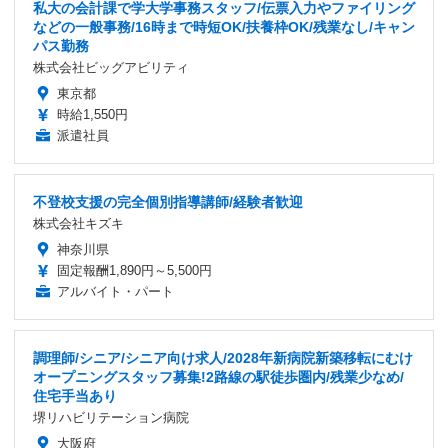
私大の会計課で学大学事務スタッフ/伝票入力やファイリング
などの一般事務/16時まで時短OK/扶養枠OK/残業なし/キャン
パス勤務
株式会社ビッグアビリティ
東京都
時給1,550円
派遣社員
不登校支援の完全個別指導講師/経験者歓迎
株式会社キズキ
神奈川県
固定報酬1,890円～5,500円
アルバイト・パート
調理師/シニア/シニア向け求人/2028年新病院新築移転にむけ
オープニングスタッフ募集!2路線の駅徒歩圏内/残業少なめ/
住宅手当あり
堺リハビリテーション病院
大阪府