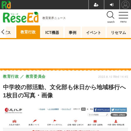
教育業界ニュース
menu
search
教育行政
ービス
ICT機器
事例
イベント
リセマム
教育行政
教育委員会
2022.8.10 Wed 14:45
中学校の部活動、文化部も休日から地域移行へ
1枚目の写真・画像