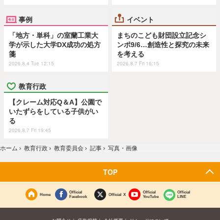
事例
イベント
「地方・単科」の室蘭工業大
まちのこども財団設立記念シ
学が示した大学DX成功の処方
ンポ9/6…創造性と探究の未来
箋
を考える
2026.8.4 Tue 12:15
2026.8.7 Fri 16:15
教育行政
【クレーム対応Q＆A】公園で
いたずらをしている子供がい
る
2026.8.7 Fri 19:45
ホーム
›
教育行政
›
教育委員会
›
記事
›
写真・画像
TOP
Official
Official
Official
Home
Official X
Facebook
YouTube
LINE