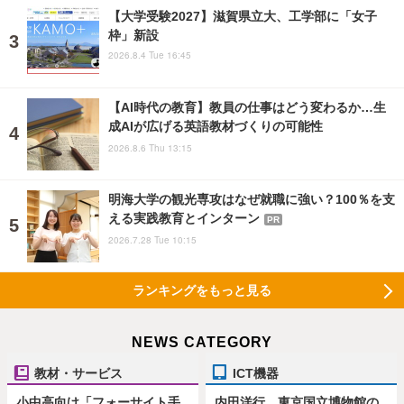
【大学受験2027】滋賀県立大、工学部に「女子
枠」新設
2026.8.4 Tue 16:45
【AI時代の教育】教員の仕事はどう変わるか…生
成AIが広げる英語教材づくりの可能性
2026.8.6 Thu 13:15
明海大学の観光専攻はなぜ就職に強い？100％を支
える実践教育とインターン
PR
2026.7.28 Tue 10:15
ランキングをもっと見る
NEWS CATEGORY
教材・サービス
ICT機器
小中高向け「フォーサイト手
内田洋行、東京国立博物館の