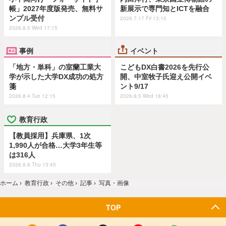
帳」2027年度版発売、無料サ
新展示で専門知とICTを融合
ンプル受付
2026.7.17 Fri 13:15
2026.8.5 Wed 17:15
事例
イベント
「地方・単科」の室蘭工業大
こどもDX白書2026を先行公
学が示した大学DX成功の処方
開、中室牧子氏迎え公開イベ
箋
ント9/17
2026.8.4 Tue 12:15
2026.8.5 Wed 18:45
教育行政
【教員採用】兵庫県、1次
1,990人が合格…大学3年生等
は316人
2026.8.6 Thu 13:45
ホーム
›
教育行政
›
その他
›
記事
›
写真・画像
TOP