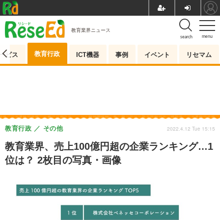
教育業界ニュース
menu
search
教育行政
ービス
ICT機器
事例
イベント
リセマム
教育行政
その他
2022.4.12 Tue 15:15
教育業界、売上100億円超の企業ランキング…1
位は？ 2枚目の写真・画像