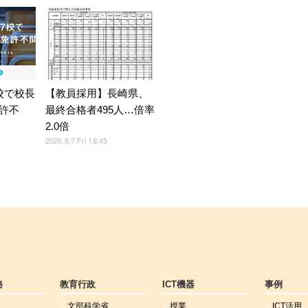
校で校長
【教員採用】長崎県、
許不
最終合格者495人…倍率
2.0倍
2026.8.7 Fri 18:45
務
教育行政
ICT機器
事例
文部科学省
授業
ICT活用