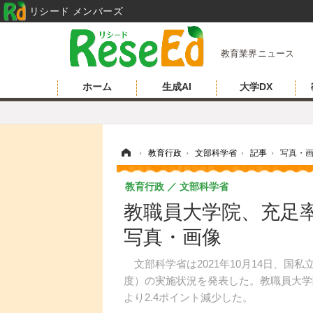
リシード メンバーズ
教育業界ニュース
ホーム
生成AI
大学DX
ホーム
›
教育行政
›
文部科学省
›
記事
›
写真・
教育行政
文部科学省
教職員大学院、充足率1
写真・画像
文部科学省は2021年10月14日、国私
度）の実施状況を発表した。教職員大学院
より2.4ポイント減少した。