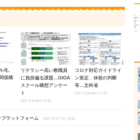
ル化、
リテラシー高い教職員
コロナ対応ガイドライ
関係構
に負担偏る課題…GIGA
ン策定、休校の判断
スクール構想アンケー
等…文科省
ト
2021.8.30 Mon 11:20
2021.9.6 Mon 10:50
ンプラットフォーム
2021.8.10 Tue 12:20