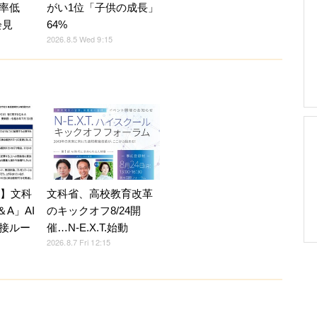
率低
がい1位「子供の成長」
会見
64%
2026.8.5 Wed 9:15
7】文科
文科省、高校教育改革
A」AI
のキックオフ8/24開
接ルー
催…N-E.X.T.始動
2026.8.7 Fri 12:15