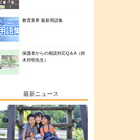
教育業界 最新用語集
保護者からの相談対応Q＆A（鈴
木邦明先生）
最新ニュース