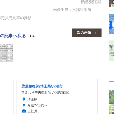
画像出典：文部科学省
学定員充足率の推移
次の画像
この記事へ戻る
1/4
柔道整復師/埼玉県/八潮市
ひまわり中央整骨院 八潮駅前院
埼玉県
月給22万円～
正社員