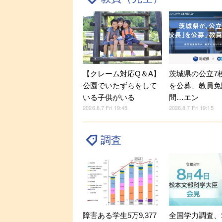
【クレーム対応Q＆A】
茨城県の公立7
公園でいたずらをして
を公募、教員免
いる子供がいる
問…エン
2026.8.7 Fri 19:45
2026.8.7 Fri 19:15
調査
障害ある学生5万9,377
全国学力調査、