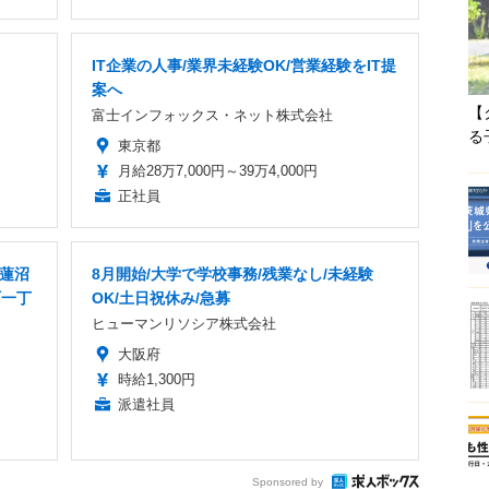
IT企業の人事/業界未経験OK/営業経験をIT提
案へ
【
富士インフォックス・ネット株式会社
る
東京都
月給28万7,000円～39万4,000円
正社員
本蓮沼
8月開始/大学で学校事務/残業なし/未経験
町一丁
OK/土日祝休み/急募
ヒューマンリソシア株式会社
大阪府
時給1,300円
派遣社員
Sponsored by