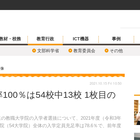
教材・校務
教育行政
ICT機器
事例
文部科学省
教育委員会
その他
画像
2021.10.15 Fri 10:50
00％は54校中13校 1枚目の
立の教職大学院の入学者選抜について、2021年度（令和3年
（54大学院）全体の入学定員充足率は78.6％で、前年度