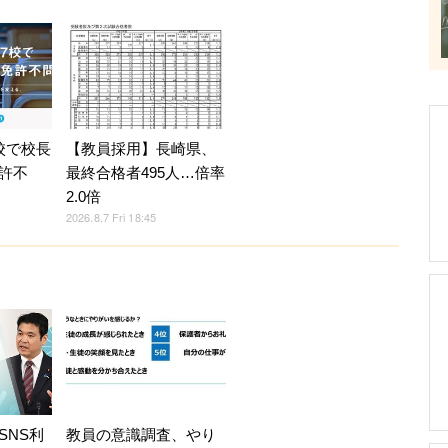
校で校長
【教員採用】長崎県、
許不
最終合格者495人…倍率
2.0倍
2026.8.7 Fri 18:45
SNS利
教員の意識調査、やり