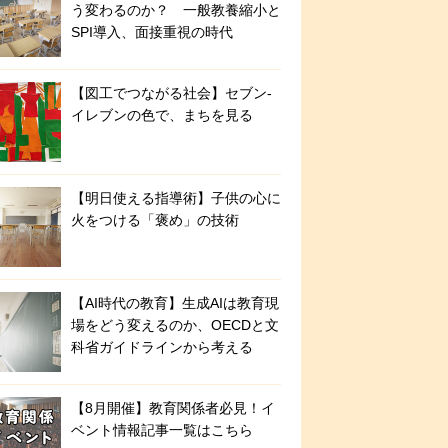
う変わるのか？ 一般教養縮小と
SPI導入、面接重視の時代
【図工でつながる社会】セブン‐
イレブンの色で、まちを見る
【明日使える指導術】子供の心に
火をつける「褒め」の技術
【AI時代の教育】生成AIは教育現
場をどう変えるのか、OECDと文
科省ガイドラインから考える
【8月開催】教育関係者必見！イ
ベント情報記事一覧はこちら