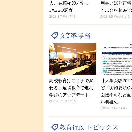
人、在籍校89.4％…
用長いほど正答
JASSO調査
く…文科相8/4
2026.8.7 Fri 17:15
2026.8.5 Wed 11:15
文部科学省
【大学受験202
高校教育はここまで変
省「実施要項Q＆
わる、遠隔教育で進む
面接不可など面
学びのアップデート
2026.8.7 Fri 15:15
ル明確化
2026.8.7 Fri 14:45
教育行政 トピックス