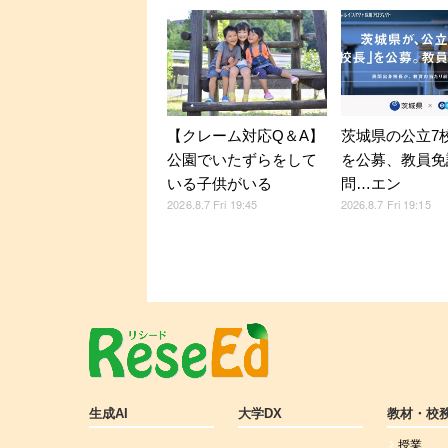
【クレーム対応Q＆A】
茨城県の公立7
公園でいたずらをして
を公募、教員免
いる子供がいる
問…エン
2026.8.7 Fri 19:45
2026.8.7 Fri 19:15
生成AI
大学DX
教材・校
授業