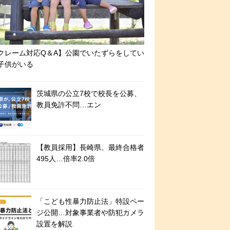
クレーム対応Q＆A】公園でいたずらをしてい
子供がいる
茨城県の公立7校で校長を公募、
教員免許不問…エン
【教員採用】長崎県、最終合格者
495人…倍率2.0倍
「こども性暴力防止法」特設ペー
ジ公開…対象事業者や防犯カメラ
設置を解説