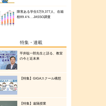
障害ある学生5万9,377人、在籍
校89.4％…JASSO調査
特集・連載
平井聡一郎先生と語る、教室
の今と近未来
【特集】GIGAスクール構想
【特集】遠隔授業