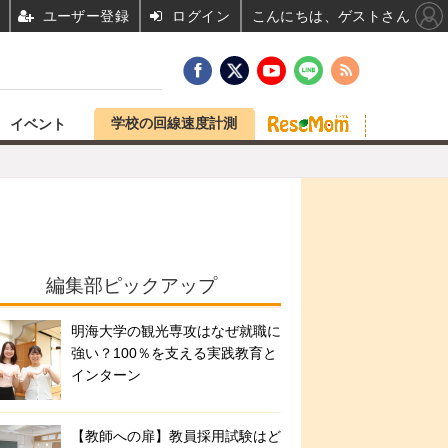
ユーザー登録
ログイン
こんにちは、ゲストさん
学校の回線速度計測
イベント
編集部ピックアップ
明海大学の観光専攻はなぜ就職に
強い？100％を支える実践教育と
インターン
【教師への扉】教員採用試験はど