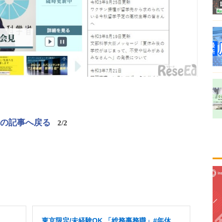
この記事へ戻る
2/2
東京限定/未経験OK 「総務事務職」#年休