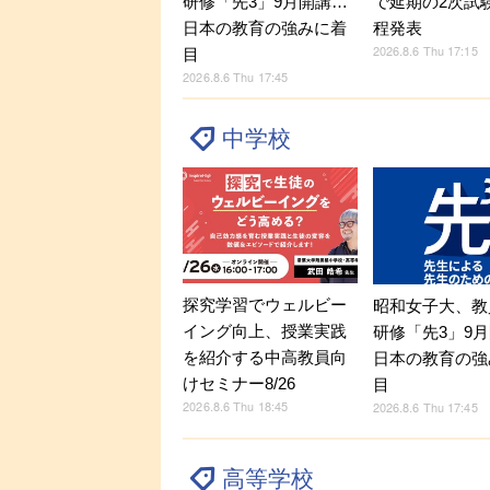
研修「先3」9月開講…
で延期の2次試
日本の教育の強みに着
程発表
2026.8.6 Thu 17:15
目
2026.8.6 Thu 17:45
中学校
探究学習でウェルビー
昭和女子大、教
イング向上、授業実践
研修「先3」9
を紹介する中高教員向
日本の教育の強
けセミナー8/26
目
2026.8.6 Thu 18:45
2026.8.6 Thu 17:45
高等学校