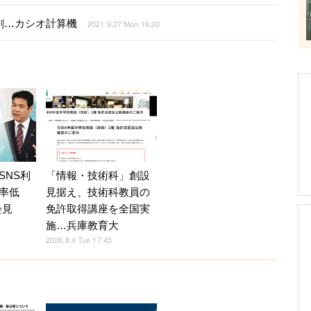
割…カシオ計算機
2021.9.27 Mon 16:20
SNS利
「情報・技術科」創設
率低
見据え、技術科教員の
会見
免許取得講座を全国実
施…兵庫教育大
2026.8.4 Tue 17:45