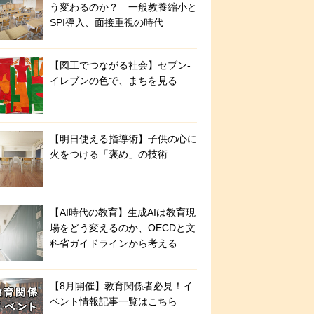
う変わるのか？ 一般教養縮小と
SPI導入、面接重視の時代
【図工でつながる社会】セブン‐
イレブンの色で、まちを見る
【明日使える指導術】子供の心に
火をつける「褒め」の技術
【AI時代の教育】生成AIは教育現
場をどう変えるのか、OECDと文
科省ガイドラインから考える
【8月開催】教育関係者必見！イ
ベント情報記事一覧はこちら