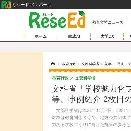
リシード メンバーズ
教育業界ニュース
ホーム
生成AI
大学DX
ホーム
›
教育行政
›
文部科学省
›
記事
›
写真・
教育行政
文部科学省
文科省「学校魅力化フォ
等、事例紹介 2枚目
文部科学省は2021年11月2日、20
対象は教育関係者等で、地方公共団体に
力ある学校づくりに向けた施策の参考と