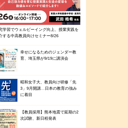
究学習でウェルビーイング向上、授業実践を
介する中高教員向けセミナー8/26
幸せになるためのジェンダー教
育、埼玉県が9/19に講演会
昭和女子大、教員向け研修「先
3」9月開講…日本の教育の強み
に着目
【教員採用】熊本地震で延期の2
次試験、新日程発表