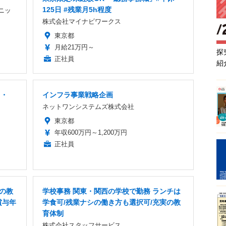
125日 #残業月5h程度
ニッ
株式会社マイナビワークス
東京都
月給21万円～
探
正社員
紹
ス・
インフラ事業戦略企画
ネットワンシステムズ株式会社
東京都
年収600万円～1,200万円
正社員
Xの教
学校事務 関東・関西の学校で勤務 ランチは
賞与年
学食可/残業ナシの働き方も選択可/充実の教
育体制
株式会社スタッフサービス