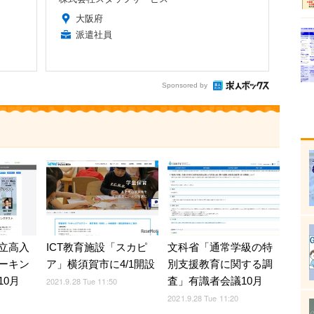
大阪府
派遣社員
Sponsored by
立高入
ICT教育施設「スカピ
文科省「通常学級の特
ーキン
ア」横須賀市に4/1開設
別支援教育に関する調
10月
査」有識者会議10月
2021.9.28 Tue 11:50
2021.9.28 Tue 11:20