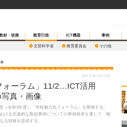
教材・校務
教育行政
ICT機器
事例
文部科学省
教育委員会
その他
画像
2021.9.28 Tue 14:20
ーラム」11/2…ICT活用
の写真・画像
21年度（令和3年度）「学校魅力化フォーラム」を開催する。
おける先進的な取組事例についての事例発表を通して、魅
なる情報を提供する。