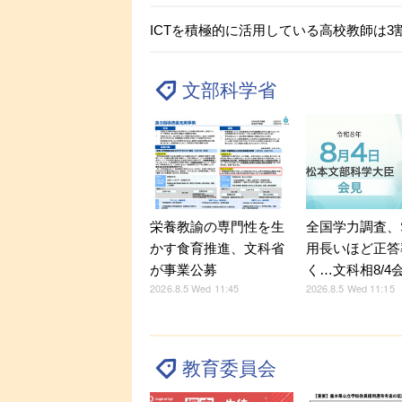
ICTを積極的に活用している高校教師は3
文部科学省
全国学力調査、
栄養教諭の専門性を生
用長いほど正答
かす食育推進、文科省
く…文科相8/4
が事業公募
2026.8.5 Wed 11:15
2026.8.5 Wed 11:45
教育委員会