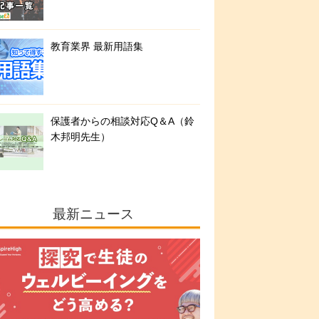
教育業界 最新用語集
保護者からの相談対応Q＆A（鈴
木邦明先生）
最新ニュース