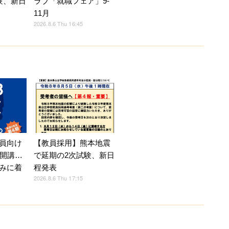
験、新日
ラブ「就職フェア」9-
11月
2026.8.6 Thu 16:45
員向け
【教員採用】熊本地震
月開講…
で延期の2次試験、新日
みに着
程発表
2026.8.6 Thu 17:15