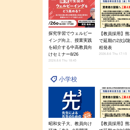
探究学習でウェルビー
【教員採用】熊
イング向上、授業実践
で延期の2次試
を紹介する中高教員向
程発表
2026.8.6 Thu 17:15
けセミナー8/26
2026.8.6 Thu 18:45
小学校
昭和女子大、教員向け
【教員採用】熊