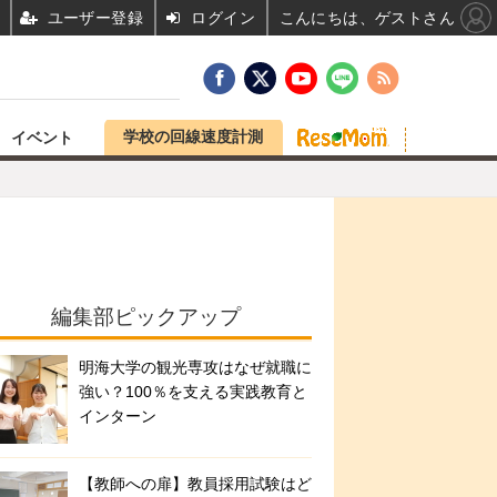
ユーザー登録
ログイン
こんにちは、ゲストさん
学校の回線速度計測
イベント
編集部ピックアップ
明海大学の観光専攻はなぜ就職に
強い？100％を支える実践教育と
インターン
【教師への扉】教員採用試験はど