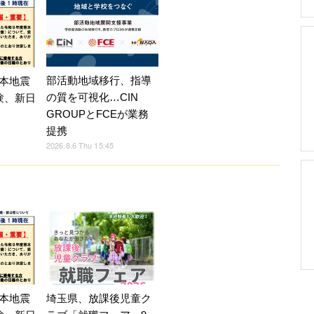
部活動地域移行、指導
本地震
の質を可視化…CIN
験、新日
GROUPとFCEが業務
提携
2026.8.6 Thu 15:45
本地震
埼玉県、放課後児童ク