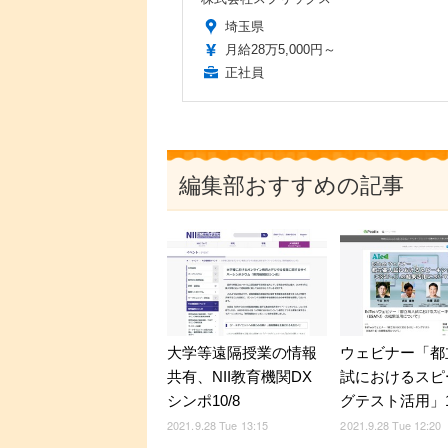
埼玉県
月給28万5,000円～
正社員
編集部おすすめの記事
大学等遠隔授業の情報
ウェビナー「都
共有、NII教育機関DX
試におけるスピ
シンポ10/8
グテスト活用」
2021.9.28 Tue 13:15
2021.9.28 Tue 12:20