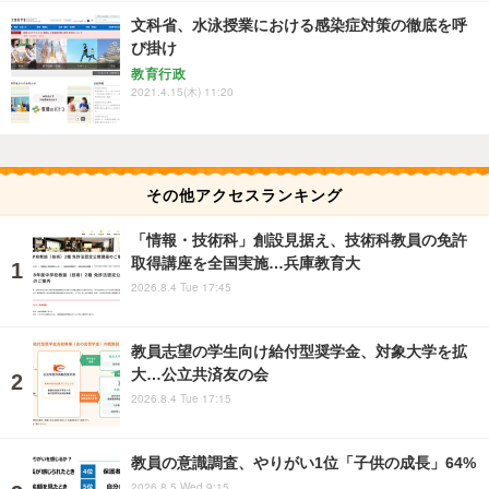
文科省、水泳授業における感染症対策の徹底を呼
び掛け
教育行政
2021.4.15(木) 11:20
その他アクセスランキング
「情報・技術科」創設見据え、技術科教員の免許
取得講座を全国実施…兵庫教育大
2026.8.4 Tue 17:45
教員志望の学生向け給付型奨学金、対象大学を拡
大…公立共済友の会
2026.8.4 Tue 17:15
教員の意識調査、やりがい1位「子供の成長」64%
2026.8.5 Wed 9:15