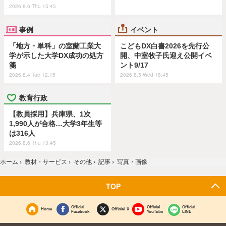
2026.8.6 Thu 15:45
事例
イベント
「地方・単科」の室蘭工業大
こどもDX白書2026を先行公
学が示した大学DX成功の処方
開、中室牧子氏迎え公開イベ
箋
ント9/17
2026.8.4 Tue 12:15
2026.8.5 Wed 18:45
教育行政
【教員採用】兵庫県、1次
1,990人が合格…大学3年生等
は316人
2026.8.6 Thu 13:45
ホーム
›
教材・サービス
›
その他
›
記事
›
写真・画像
TOP
Official
Official
Official
Home
Official X
Facebook
YouTube
LINE