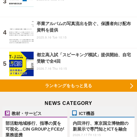
卒業アルバムの写真流出を防ぐ、保護者向け配布
資料を提供
2025.9.16 Tue 10:15
都立高入試「スピーキング模試」提供開始、自宅
受験で全4回
2026.7.16 Thu 10:15
ランキングをもっと見る
NEWS CATEGORY
教材・サービス
ICT機器
部活動地域移行、指導の質を
内田洋行、東京国立博物館の
可視化…CIN GROUPとFCEが
新展示で専門知とICTを融合
業務提携
2026.7.17 Fri 13:15