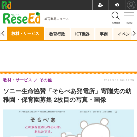
教育業界ニュース
menu
search
教材・サービス
測
教育行政
ICT機器
事例
イベント
教材・サービス
その他
2021.5.18 Tue 11:20
ソニー生命協賛「そらべあ発電所」寄贈先の幼
稚園・保育園募集 2枚目の写真・画像