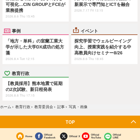
可視化…CIN GROUPとFCEが
新展示で専門知とICTを融合
業務提携
2026.7.17 Fri 13:15
2026.8.6 Thu 15:45
事例
イベント
「地方・単科」の室蘭工業大
探究学習でウェルビーイング
学が示した大学DX成功の処方
向上、授業実践を紹介する中
箋
高教員向けセミナー8/26
2026.8.4 Tue 12:15
2026.8.6 Thu 18:45
教育行政
【教員採用】熊本地震で延期
の2次試験、新日程発表
2026.8.6 Thu 17:15
ホーム
›
教育行政
›
教育委員会
›
記事
›
写真・画像
TOP
Official
Official
Official
Home
Official X
Facebook
YouTube
LINE