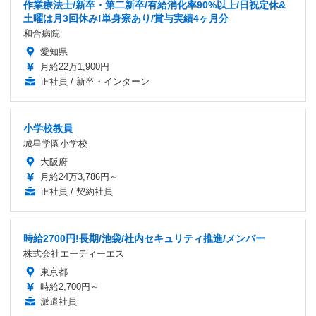
作業療法士/新卒・第二新卒/有給消化率90%以上/日祝定休&
土曜は月3回休み!単身寮あり/賞与実績4ヶ月分
和合病院
愛知県
月給22万1,900円
正社員 / 新卒・インターン
小学校教員
城星学園小学校
大阪府
月給24万3,786円～
正社員 / 契約社員
時給2700円!長期/池袋/社内セキュリティ推進/メンバー
株式会社エーティーエス
東京都
時給2,700円～
派遣社員