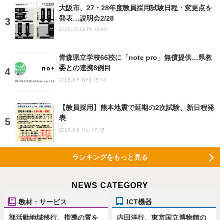
大阪市、27・28年度教員採用試験日程・変更点を
発表…説明会2/28
2025.12.26 Fri 12:45
青森県立学校66校に「note pro」無償提供…県教
委との連携8例目
2026.8.5 Wed 15:18
【教員採用】熊本地震で延期の2次試験、新日程発
表
2026.8.6 Thu 17:15
ランキングをもっと見る
NEWS CATEGORY
教材・サービス
ICT機器
部活動地域移行、指導の質を
内田洋行、東京国立博物館の