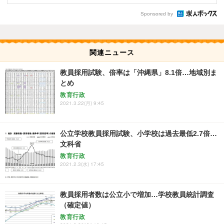
Sponsored by
関連ニュース
教員採用試験、倍率は「沖縄県」8.1倍…地域別ま
とめ
教育行政
2021.3.22(月) 9:45
公立学校教員採用試験、小学校は過去最低2.7倍…
文科省
教育行政
2021.2.3(水) 17:45
教員採用者数は公立小で増加…学校教員統計調査
（確定値）
教育行政