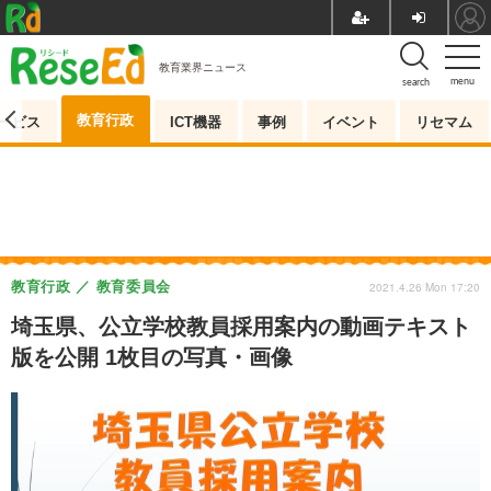
教育業界ニュース
menu
search
教育行政
ービス
ICT機器
事例
イベント
リセマム
教育行政
教育委員会
2021.4.26 Mon 17:20
埼玉県、公立学校教員採用案内の動画テキスト
版を公開 1枚目の写真・画像