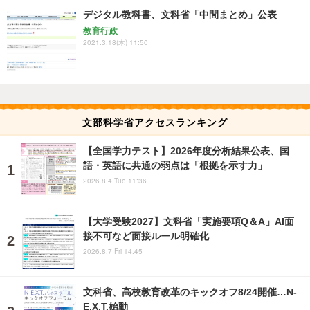
デジタル教科書、文科省「中間まとめ」公表
教育行政
2021.3.18(木) 11:50
文部科学省アクセスランキング
【全国学力テスト】2026年度分析結果公表、国
語・英語に共通の弱点は「根拠を示す力」
2026.8.4 Tue 11:36
【大学受験2027】文科省「実施要項Q＆A」AI面
接不可など面接ルール明確化
2026.8.7 Fri 14:45
文科省、高校教育改革のキックオフ8/24開催…N-
E.X.T.始動