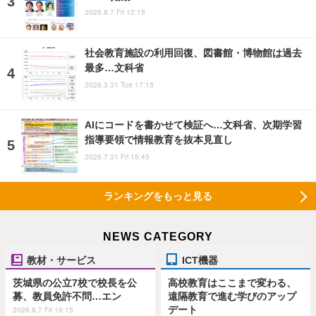
2026.8.7 Fri 12:15
社会教育施設の利用回復、図書館・博物館は過去
最多…文科省
2026.3.31 Tue 17:15
AIにコードを書かせて検証へ…文科省、次期学習
指導要領で情報教育を抜本見直し
2026.7.31 Fri 15:45
ランキングをもっと見る
NEWS CATEGORY
教材・サービス
ICT機器
茨城県の公立7校で校長を公
高校教育はここまで変わる、
募、教員免許不問…エン
遠隔教育で進む学びのアップ
デート
2026.8.7 Fri 19:15