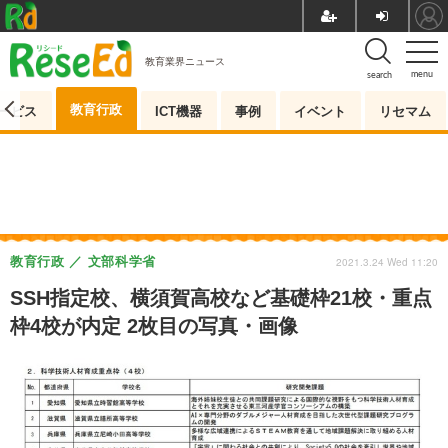
教育業界ニュース
menu
search
教育行政
ービス
ICT機器
事例
イベント
リセマム
教育行政
文部科学省
2021.3.24 Wed 11:20
SSH指定校、横須賀高校など基礎枠21校・重点
枠4校が内定 2枚目の写真・画像