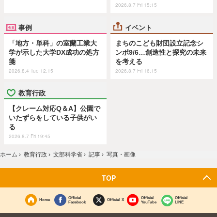
2026.8.7 Fri 15:15
事例
イベント
「地方・単科」の室蘭工業大
まちのこども財団設立記念シ
学が示した大学DX成功の処方
ンポ9/6…創造性と探究の未来
箋
を考える
2026.8.4 Tue 12:15
2026.8.7 Fri 16:15
教育行政
【クレーム対応Q＆A】公園で
いたずらをしている子供がい
る
2026.8.7 Fri 19:45
ホーム
›
教育行政
›
文部科学省
›
記事
›
写真・画像
TOP
Official
Official
Official
Home
Official X
Facebook
YouTube
LINE