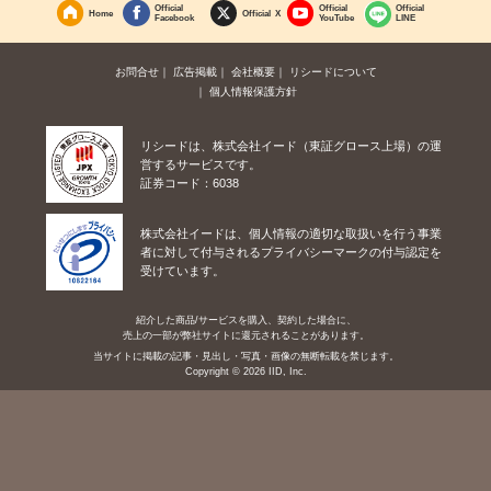
Official
Official
Official
Home
Official X
Facebook
YouTube
LINE
お問合せ
広告掲載
会社概要
リシードについて
個人情報保護方針
リシードは、株式会社イード（東証グロース上場）の運
営するサービスです。
証券コード：6038
株式会社イードは、個人情報の適切な取扱いを行う事業
者に対して付与されるプライバシーマークの付与認定を
受けています。
紹介した商品/サービスを購入、契約した場合に、
売上の一部が弊社サイトに還元されることがあります。
当サイトに掲載の記事・見出し・写真・画像の無断転載を禁じます。
Copyright © 2026 IID, Inc.