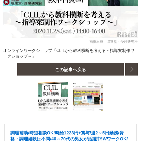
画像出典：増進堂・受験研究社
オンラインワークショップ「CLILから教科横断を考える～指導案制作ワ
ークショップ～」
この記事へ戻る
調理補助/時短相談OK!時給1223円+賞与/週2～5日勤務/資
格・調理経験は不問/40～70代の男女が活躍中!WワークOK/