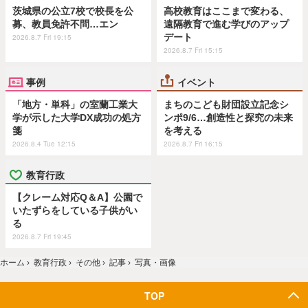
茨城県の公立7校で校長を公
高校教育はここまで変わる、
募、教員免許不問…エン
遠隔教育で進む学びのアップ
デート
2026.8.7 Fri 19:15
2026.8.7 Fri 15:15
事例
イベント
「地方・単科」の室蘭工業大
まちのこども財団設立記念シ
学が示した大学DX成功の処方
ンポ9/6…創造性と探究の未来
箋
を考える
2026.8.4 Tue 12:15
2026.8.7 Fri 16:15
教育行政
【クレーム対応Q＆A】公園で
いたずらをしている子供がい
る
2026.8.7 Fri 19:45
ホーム
›
教育行政
›
その他
›
記事
›
写真・画像
TOP