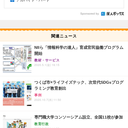
アルバイト・パート
Sponsored by
関連ニュース
NIIら「情報科学の達人」育成官民協働プログラム
開始
教材・サービス
2020.5.1(金) 16:15
つくば市×ライフイズテック、次世代SDGsプログ
ラミング教育創出
事例
2020.10.7(水) 11:50
専門職大学コンソーシアム設立、全国11校が参加
教育行政