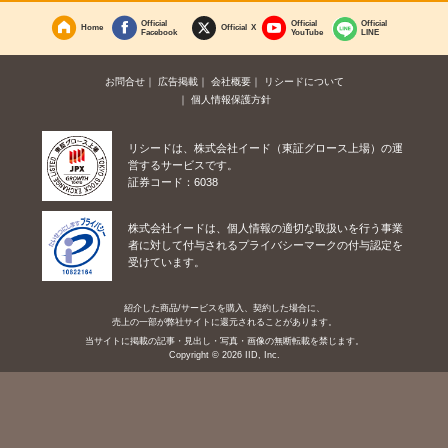
Official
Official
Official
Home
Official X
Facebook
YouTube
LINE
お問合せ
広告掲載
会社概要
リシードについて
個人情報保護方針
リシードは、株式会社イード（東証グロース上場）の運
営するサービスです。
証券コード：6038
株式会社イードは、個人情報の適切な取扱いを行う事業
者に対して付与されるプライバシーマークの付与認定を
受けています。
紹介した商品/サービスを購入、契約した場合に、
売上の一部が弊社サイトに還元されることがあります。
当サイトに掲載の記事・見出し・写真・画像の無断転載を禁じます。
Copyright © 2026 IID, Inc.