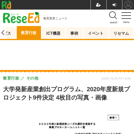
教育業界ニュース
menu
search
教育行政
ービス
ICT機器
事例
イベント
リセマム
教育行政
その他
2020.10.23 Fri 14:50
大学発新産業創出プログラム、2020年度新規プ
ロジェクト9件決定 4枚目の写真・画像