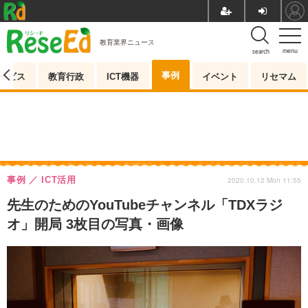
教育業界ニュース
menu
search
事例
ービス
教育行政
ICT機器
イベント
リセマム
事例
ICT活用
2020.10.12 Mon 11:55
先生のためのYouTubeチャンネル「TDXラジ
オ」開局 3枚目の写真・画像