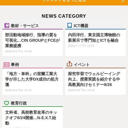
NEWS CATEGORY
教材・サービス
ICT機器
部活動地域移行、指導の質を
内田洋行、東京国立博物館の
可視化…CIN GROUPとFCEが
新展示で専門知とICTを融合
業務提携
2026.7.17 Fri 13:15
2026.8.6 Thu 15:45
事例
イベント
「地方・単科」の室蘭工業大
探究学習でウェルビーイング
学が示した大学DX成功の処方
向上、授業実践を紹介する中
箋
高教員向けセミナー8/26
2026.8.4 Tue 12:15
2026.8.6 Thu 18:45
教育行政
文科省、高校教育改革のキッ
クオフ8/24開催…N-E.X.T.始
動