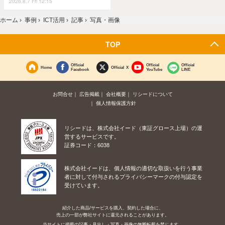
2026.8.7 Fri 12:15
ホーム
›
事例
›
ICT活用
›
記事
›
写真・画像
TOP
Official
Official
Official
Home
Official X
Facebook
YouTube
LINE
お問合せ
広告掲載
会社概要
リシードについて
個人情報保護方針
リシードは、株式会社イード（東証グロース上場）の運
営するサービスです。
証券コード：6038
株式会社イードは、個人情報の適切な取扱いを行う事業
者に対して付与されるプライバシーマークの付与認定を
受けています。
紹介した商品/サービスを購入、契約した場合に、
売上の一部が弊社サイトに還元されることがあります。
当サイトに掲載の記事・見出し・写真・画像の無断転載を禁じます。