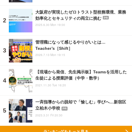
大阪府が実現したゼロトラスト型校務環境、業務
効率化とセキュリティの両立に挑む
PR
2025.6.30 Mon 19:00
管理職になって感じるやりがいとは…
Teacher’s［Shift］
2026.7.13 Mon 19:15
【現場から発信、先生掲示板】Teamsを活用した
生徒による授業評価（中学・数学）
2021.11.30 Tue 16:20
一斉指導からの脱却で「愉しむ」学びへ…新宿区
立柏木小学校
PR
2023.3.31 Fri 20:30
ランキングをもっと見る