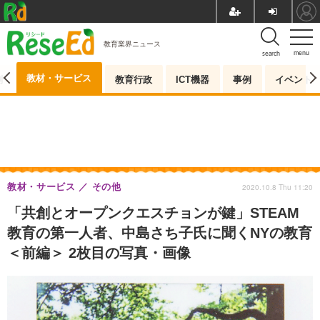
教育業界ニュース
menu
search
教材・サービス
測
教育行政
ICT機器
事例
イベント
教材・サービス
その他
2020.10.8 Thu 11:20
「共創とオープンクエスチョンが鍵」STEAM
教育の第一人者、中島さち子氏に聞くNYの教育
＜前編＞ 2枚目の写真・画像