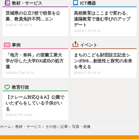
教材・サービス
ICT機器
茨城県の公立7校で校長を公
高校教育はここまで変わる、
募、教員免許不問…エン
遠隔教育で進む学びのアップ
デート
2026.8.7 Fri 19:15
2026.8.7 Fri 15:15
事例
イベント
「地方・単科」の室蘭工業大
まちのこども財団設立記念シ
学が示した大学DX成功の処方
ンポ9/6…創造性と探究の未来
箋
を考える
2026.8.4 Tue 12:15
2026.8.7 Fri 16:15
教育行政
【クレーム対応Q＆A】公園で
いたずらをしている子供がい
る
2026.8.7 Fri 19:45
ホーム
›
教材・サービス
›
その他
›
記事
›
写真・画像