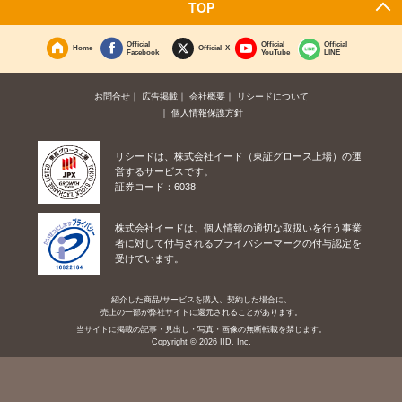
TOP
Official
Official
Official
Home
Official X
Facebook
YouTube
LINE
お問合せ
広告掲載
会社概要
リシードについて
個人情報保護方針
リシードは、株式会社イード（東証グロース上場）の運
営するサービスです。
証券コード：6038
株式会社イードは、個人情報の適切な取扱いを行う事業
者に対して付与されるプライバシーマークの付与認定を
受けています。
紹介した商品/サービスを購入、契約した場合に、
売上の一部が弊社サイトに還元されることがあります。
当サイトに掲載の記事・見出し・写真・画像の無断転載を禁じます。
Copyright © 2026 IID, Inc.