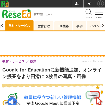
教育業界ニュース
menu
search
教材・サービス
測
教育行政
ICT機器
事例
イベント
教材・サービス
授業
2020.8.14 Fri 11:20
Google for Educationに新機能追加、オンライ
ン授業をより円滑に 2枚目の写真・画像