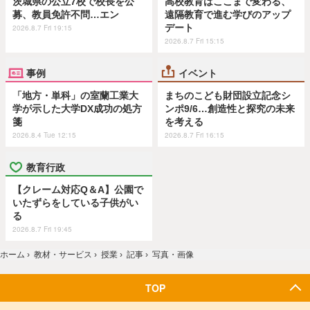
茨城県の公立7校で校長を公
高校教育はここまで変わる、
募、教員免許不問…エン
遠隔教育で進む学びのアップ
デート
2026.8.7 Fri 19:15
2026.8.7 Fri 15:15
事例
イベント
「地方・単科」の室蘭工業大
まちのこども財団設立記念シ
学が示した大学DX成功の処方
ンポ9/6…創造性と探究の未来
箋
を考える
2026.8.4 Tue 12:15
2026.8.7 Fri 16:15
教育行政
【クレーム対応Q＆A】公園で
いたずらをしている子供がい
る
2026.8.7 Fri 19:45
ホーム
›
教材・サービス
›
授業
›
記事
›
写真・画像
TOP