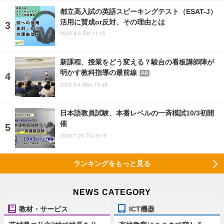
都立高入試の英語スピーキングテスト（ESAT-J）
活用に賛成or反対、その理由とは
2022.8.6 Sat 11:15
新課程、授業をどう変える？駿台の看板講師陣が
明かす教科指導の最前線
PR
2024.3.4 Mon 15:45
日本語教員試験、本番レベルの一斉模試10/3初開
催
2026.7.23 Thu 9:15
ランキングをもっと見る
NEWS CATEGORY
教材・サービス
ICT機器