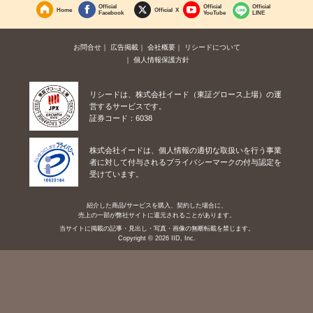
Official
Official
Official
Home
Official X
Facebook
YouTube
LINE
お問合せ
広告掲載
会社概要
リシードについて
個人情報保護方針
リシードは、株式会社イード（東証グロース上場）の運
営するサービスです。
証券コード：6038
株式会社イードは、個人情報の適切な取扱いを行う事業
者に対して付与されるプライバシーマークの付与認定を
受けています。
紹介した商品/サービスを購入、契約した場合に、
売上の一部が弊社サイトに還元されることがあります。
当サイトに掲載の記事・見出し・写真・画像の無断転載を禁じます。
Copyright © 2026 IID, Inc.