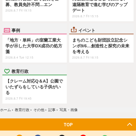
募、教員免許不問…エン
遠隔教育で進む学びのアップ
デート
2026.8.7 Fri 19:15
2026.8.7 Fri 15:15
事例
イベント
「地方・単科」の室蘭工業大
まちのこども財団設立記念シ
学が示した大学DX成功の処方
ンポ9/6…創造性と探究の未来
箋
を考える
2026.8.4 Tue 12:15
2026.8.7 Fri 16:15
教育行政
【クレーム対応Q＆A】公園で
いたずらをしている子供がい
る
2026.8.7 Fri 19:45
ホーム
›
教育行政
›
その他
›
記事
›
写真・画像
TOP