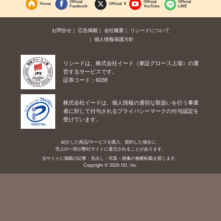
Official
Official
Official
Home
Official X
Facebook
YouTube
LINE
お問合せ
広告掲載
会社概要
リシードについて
個人情報保護方針
リシードは、株式会社イード（東証グロース上場）の運
営するサービスです。
証券コード：6038
株式会社イードは、個人情報の適切な取扱いを行う事業
者に対して付与されるプライバシーマークの付与認定を
受けています。
紹介した商品/サービスを購入、契約した場合に、
売上の一部が弊社サイトに還元されることがあります。
当サイトに掲載の記事・見出し・写真・画像の無断転載を禁じます。
Copyright © 2026 IID, Inc.