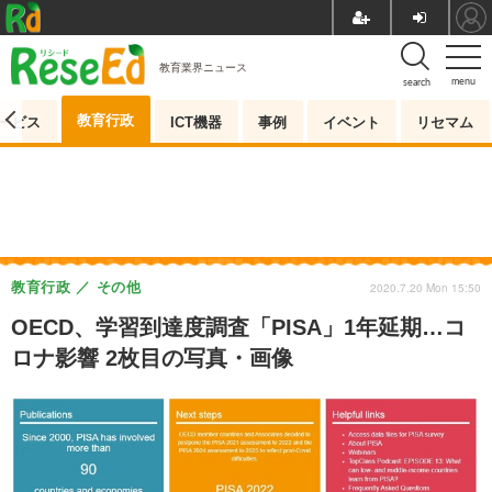
教育業界ニュース
menu
search
教育行政
ービス
ICT機器
事例
イベント
リセマム
教育行政
その他
2020.7.20 Mon 15:50
OECD、学習到達度調査「PISA」1年延期…コ
ロナ影響 2枚目の写真・画像