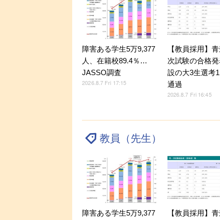
障害ある学生5万9,377
【教員採用】青
人、在籍校89.4％…
次試験の合格発
JASSO調査
設の大3生選考1
2026.8.7 Fri 17:15
通過
2026.8.7 Fri 16:45
教員（先生）
障害ある学生5万9,377
【教員採用】青