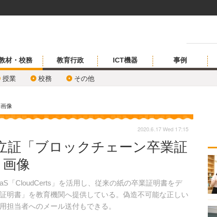
教材・校務
教育行政
ICT機器
事例
授業
校務
その他
・画像
2020.6.17 Wed 17:15
立証「ブロックチェーン卒業証
・画像
aS「CloudCerts」を活用し、従来の紙の卒業証明書をデ
証明書」を教育機関へ提供している。偽造不可能な正しい
用担当者へのメール送付もできる。