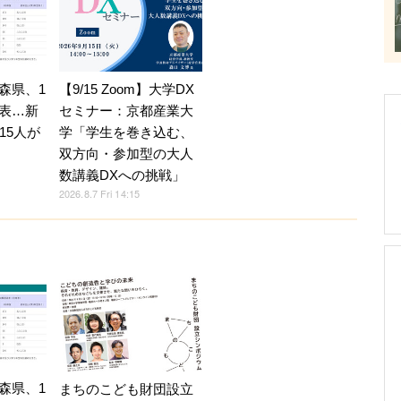
森県、1
【9/15 Zoom】大学DX
表…新
セミナー：京都産業大
15人が
学「学生を巻き込む、
双方向・参加型の大人
数講義DXへの挑戦」
2026.8.7 Fri 14:15
森県、1
まちのこども財団設立