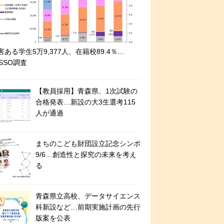
害ある学生5万9,377人、在籍校89.4％…
ASSO調査
【教員採用】青森県、1次試験の
合格発表…新設の大3生選考115
人が通過
まちのこども財団設立記念シンポ
9/6…創造性と探究の未来を考え
る
青森県立高校、データサイエンス
科新設など…前期実施計画の先行
版案を公表