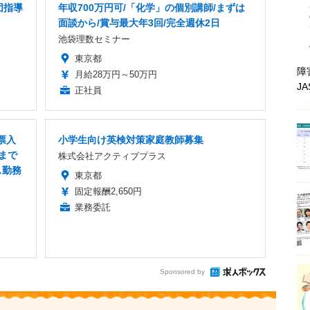
団指導
年収700万円可/「化学」の個別講師/まずは
面談から/賞与最大年3回/完全週休2日
池袋理数セミナー
東京都
障
月給28万円～50万円
J
正社員
票入
小学生向け英検対策家庭教師募集
まで
株式会社アクティブプラス
ス勤務
東京都
固定報酬2,650円
業務委託
Sponsored by