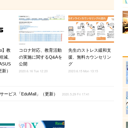
po】教
コロナ対応、教育活動
先生のストレス緩和支
軽減、
の実施に関するQ&Aを
援、無料カウンセリン
SUS
公開
グ
（更新）
2020.6.16 Tue 12:20
2020.6.15 Mon 13:15
サービス「EduMall」（更新）
2020.5.29 Fri 17:41