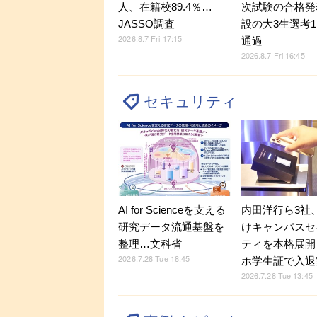
人、在籍校89.4％…
次試験の合格発
JASSO調査
設の大3生選考1
2026.8.7 Fri 17:15
通過
2026.8.7 Fri 16:45
セキュリティ
内田洋行ら3社
AI for Scienceを支える
けキャンパスセ
研究データ流通基盤を
ティを本格展開
整理…文科省
2026.7.28 Tue 18:45
ホ学生証で入退
2026.7.28 Tue 13:45