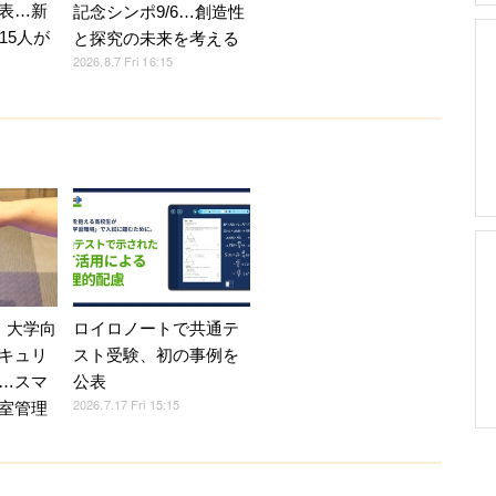
表…新
記念シンポ9/6…創造性
15人が
と探究の未来を考える
2026.8.7 Fri 16:15
、大学向
ロイロノートで共通テ
キュリ
スト受験、初の事例を
…スマ
公表
2026.7.17 Fri 15:15
室管理