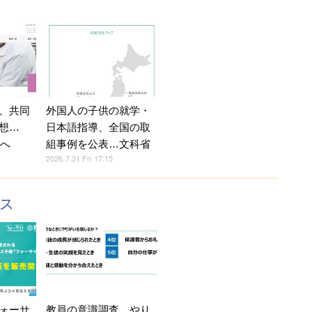
、共同
外国人の子供の就学・
想…
日本語指導、全国の取
置へ
組事例を公表…文科省
2026.7.31 Fri 17:15
クス
ォーサ
教員の意識調査、やり