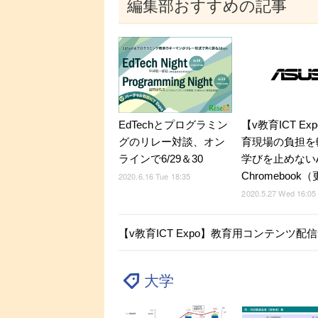
編集部おすすめの記事
EdTechとプログラミン
【v教育ICT Ex
グのリレー対談、オン
育現場の負担を
ラインで6/29＆30
学びを止めないA
Chromebook
2020.6.16 Tue 18:35
2020.5.27 Wed 16:05
【v教育ICT Expo】教育用コンテンツ配信
大学