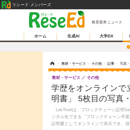
リシード メンバーズ
教育業界ニュース
ホーム
生成AI
大学DX
ホーム
›
教材・サービス
›
その他
›
記事
›
写真
教材・サービス
その他
学歴をオンラインで
明書」 5枚目の写真
LasTrustは、ブロックチェーン証明Sa
ジタル化できる「ブロックチェーン卒業
証明書としてオンラインで表示でき、採