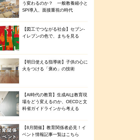
う変わるのか？ 一般教養縮小と
SPI導入、面接重視の時代
【図工でつながる社会】セブン‐
イレブンの色で、まちを見る
【明日使える指導術】子供の心に
火をつける「褒め」の技術
【AI時代の教育】生成AIは教育現
場をどう変えるのか、OECDと文
科省ガイドラインから考える
【8月開催】教育関係者必見！イ
ベント情報記事一覧はこちら