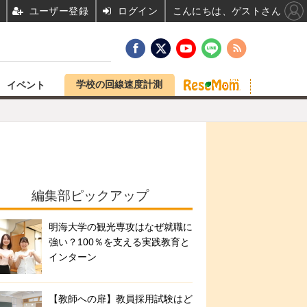
ユーザー登録
ログイン
こんにちは、ゲストさん
学校の回線速度計測
イベント
編集部ピックアップ
明海大学の観光専攻はなぜ就職に
強い？100％を支える実践教育と
インターン
【教師への扉】教員採用試験はど