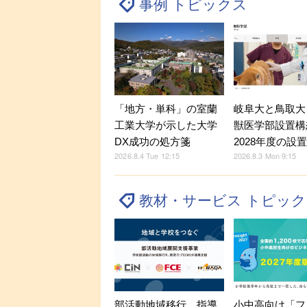
事例 トピックス
「地方・単科」の室蘭
岐阜大と鳥取大
工業大学が示した大学
獣医学部設置構
DX成功の処方箋
2028年度の設
2026.8.4 Tue 12:15
2026.8.3 Mon 9:15
教材・サービス トピッ
部活動地域移行、指導
小中高向け「フ