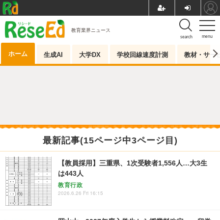
教育業界ニュース
menu
search
ホーム
生成AI
大学DX
学校回線速度計測
教材・サー
最新記事(15ページ中3ページ目)
【教員採用】三重県、1次受験者1,556人…大3生
は443人
教育行政
2026.6.26 Fri 16:15