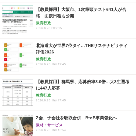
【教員採用】大阪市、1次筆頭テスト641人が合
格…面接日程も公開
教育行政
2026.6.26 Fri 9:15
北海道大が世界7位タイ…THEサステナビリティ
評価2026
教育行政
2026.6.25 Thu 19:45
【教員採用】群馬県、応募倍率3.0倍…大3生選考
に447人応募
教育行政
2026.6.25 Thu 17:45
Z会、子会社を吸収合併…BtoB事業強化へ
教材・サービス
2026.6.25 Thu 15:54