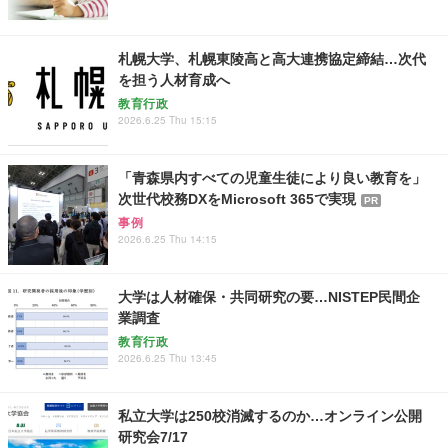
札幌大学、札幌東陵高と高大連携協定締結…次代
を担う人材育成へ
教育行政
2026.6.25 Thu 15:15
「青森県内すべての児童生徒により良い教育を」
次世代校務DXをMicrosoft 365で実現
PR
事例
2026.6.25 Thu 14:15
大学は人材確保・共同研究の要…NISTEP民間企
業調査
教育行政
2026.6.25 Thu 13:45
私立大学は250校消滅するのか…オンライン公開
研究会7/17