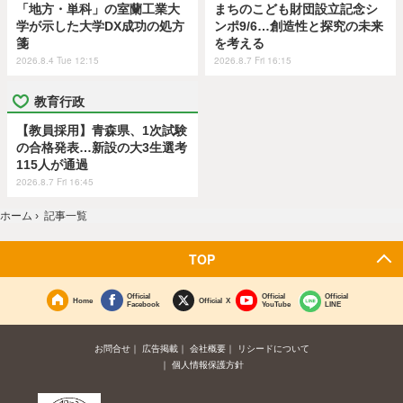
「地方・単科」の室蘭工業大
まちのこども財団設立記念シ
学が示した大学DX成功の処方
ンポ9/6…創造性と探究の未来
箋
を考える
2026.8.4 Tue 12:15
2026.8.7 Fri 16:15
教育行政
【教員採用】青森県、1次試験
の合格発表…新設の大3生選考
115人が通過
2026.8.7 Fri 16:45
ホーム
›
記事一覧
TOP
Official
Official
Official
Home
Official X
Facebook
YouTube
LINE
お問合せ
広告掲載
会社概要
リシードについて
個人情報保護方針