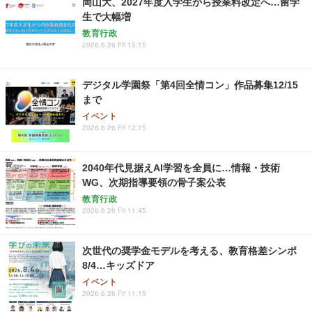
岡山大、2027年度入学生から授業料改定へ…留学
生で大幅増
教育行政
2026.6.26 Fri 15:15
デジタル学園祭「第4回全情コン」作品募集12/15
まで
イベント
2026.6.26 Fri 12:15
2040年代見据えAI学習を全員に…情報・技術
WG、次期指導要領の骨子案公表
教育行政
2026.6.26 Fri 11:45
次世代の奨学金モデルを考える、教育格差シンポ
8/4…キッズドア
イベント
2026.6.26 Fri 11:15