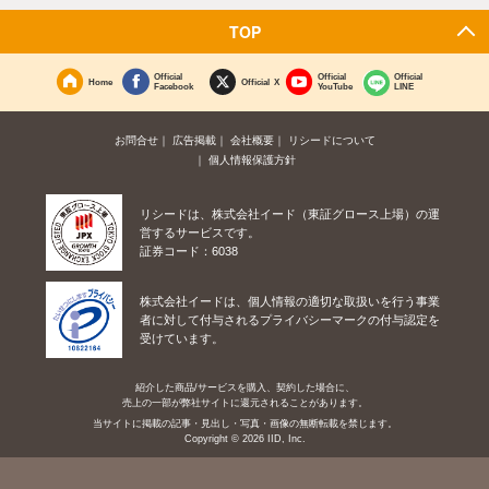
TOP
Official
Official
Official
Home
Official X
Facebook
YouTube
LINE
お問合せ
広告掲載
会社概要
リシードについて
個人情報保護方針
リシードは、株式会社イード（東証グロース上場）の運
営するサービスです。
証券コード：6038
株式会社イードは、個人情報の適切な取扱いを行う事業
者に対して付与されるプライバシーマークの付与認定を
受けています。
紹介した商品/サービスを購入、契約した場合に、
売上の一部が弊社サイトに還元されることがあります。
当サイトに掲載の記事・見出し・写真・画像の無断転載を禁じます。
Copyright © 2026 IID, Inc.