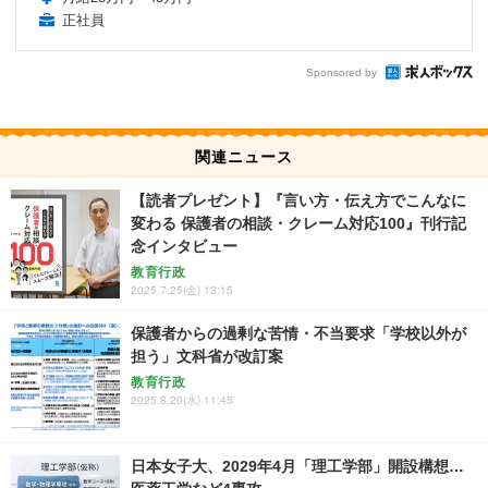
正社員
Sponsored by
関連ニュース
【読者プレゼント】『言い方・伝え方でこんなに
変わる 保護者の相談・クレーム対応100』刊行記
念インタビュー
教育行政
2025.7.25(金) 13:15
保護者からの過剰な苦情・不当要求「学校以外が
担う」文科省が改訂案
教育行政
2025.8.20(水) 11:45
日本女子大、2029年4月「理工学部」開設構想…