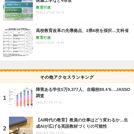
医薬工学など4専攻
教育行政
2026.5.21(木) 18:15
高校教育改革の先導拠点、2県6校を採択…文科省
教育行政
2026.5.18(月) 18:45
その他アクセスランキング
障害ある学生5万9,377人、在籍校89.4％…JASSO
調査
2026.8.7 Fri 17:15
【AI時代の教育】教員の仕事はどう変わるか…生
成AIが広げる英語教材づくりの可能性
2026.8.6 Thu 13:15