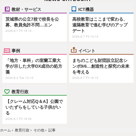
教材・サービス
ICT機器
茨城県の公立7校で校長を公
高校教育はここまで変わる、
募、教員免許不問…エン
遠隔教育で進む学びのアップ
デート
2026.8.7 Fri 19:15
2026.8.7 Fri 15:15
事例
イベント
「地方・単科」の室蘭工業大
まちのこども財団設立記念シ
学が示した大学DX成功の処方
ンポ9/6…創造性と探究の未来
箋
を考える
2026.8.4 Tue 12:15
2026.8.7 Fri 16:15
教育行政
【クレーム対応Q＆A】公園で
いたずらをしている子供がい
る
2026.8.7 Fri 19:45
ホーム
›
教育行政
›
その他
›
記事