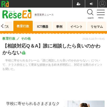
教育業界ニュース
menu
search
教育行政
ービス
ICT機器
事例
イベント
リセマム
教育行政
その他
2026.5.22 Fri 19:45
【相談対応Q＆A】誰に相談したら良いのかわ
からない
学校に寄せられるクレーム「誰に相談したら良いのかわからない」につい
て、クラス担任として豊富な経験がある鈴木邦明氏に、対応する際のポイント
を聞いた。
学校に寄せられるさまざまなク