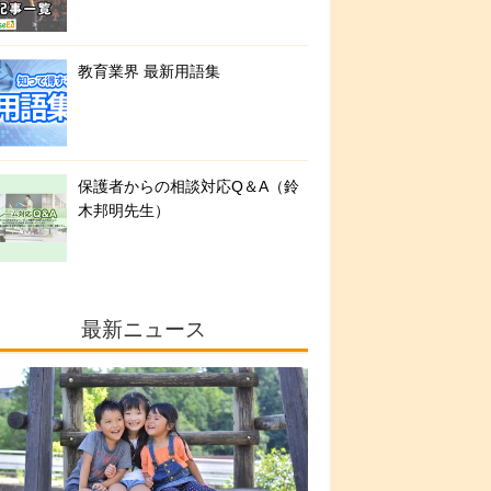
教育業界 最新用語集
保護者からの相談対応Q＆A（鈴
木邦明先生）
最新ニュース