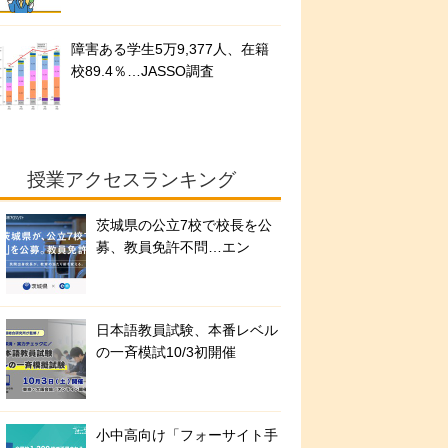
障害ある学生5万9,377人、在籍
校89.4％…JASSO調査
授業アクセスランキング
茨城県の公立7校で校長を公
募、教員免許不問…エン
日本語教員試験、本番レベル
の一斉模試10/3初開催
小中高向け「フォーサイト手