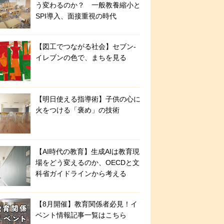
う変わるのか？ 一般教養縮小と
SPI導入、面接重視の時代
【図工でつながる社会】セブン‐
イレブンの色で、まちを見る
【明日使える指導術】子供の心に
火をつける「褒め」の技術
【AI時代の教育】生成AIは教育現
場をどう変えるのか、OECDと文
科省ガイドラインから考える
【8月開催】教育関係者必見！イ
ベント情報記事一覧はこちら