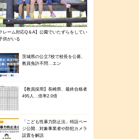
クレーム対応Q＆A】公園でいたずらをしてい
子供がいる
茨城県の公立7校で校長を公募、
教員免許不問…エン
【教員採用】長崎県、最終合格者
495人…倍率2.0倍
「こども性暴力防止法」特設ペー
ジ公開…対象事業者や防犯カメラ
設置を解説