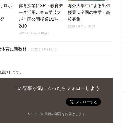
けロボ
体育授業にXR・教育デ
海外大学生による出張
ータ活用…東京学芸大
授業…全国の中学・高
開発
が全国公開授業1/27-
校募集
2/10
2026.1.8 Thu 10:55
2026.1.14 Wed 18:45
健体育に新教材
2025.8.1 Fri 10:15
お届けします。
この記事が気に入ったらフォローしよう
リシードの最新の話題をお届けします