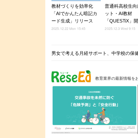
教材づくりを効率化
普通科高校生向
「AIでかんたん暗記カ
ット・AI教材
ード生成」リリース
「QUESTiX」
2025.12.22 Mon 15:45
2025.12.3 Wed 9:15
男女で考える月経サポート、中学校の保
教育業界の最新情報を