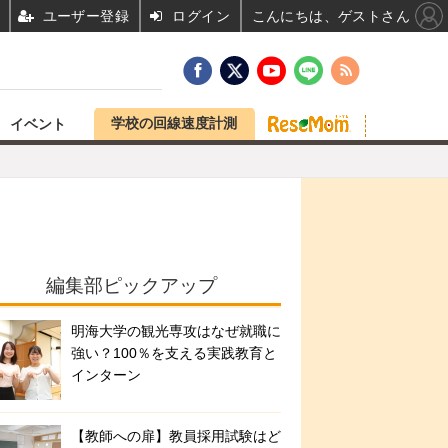
ユーザー登録
ログイン
こんにちは、ゲストさん
学校の回線速度計測
イベント
編集部ピックアップ
明海大学の観光専攻はなぜ就職に
強い？100％を支える実践教育と
インターン
【教師への扉】教員採用試験はど