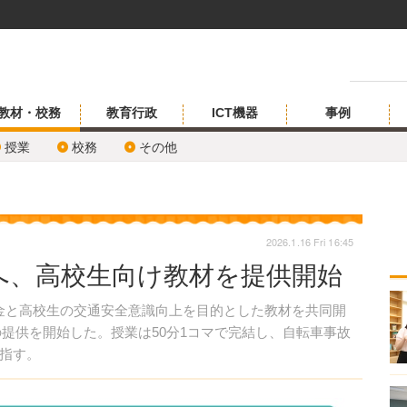
教材・校務
教育行政
ICT機器
事例
授業
校務
その他
2026.1.16 Fri 16:45
へ、高校生向け教材を提供開始
金と高校生の交通安全意識向上を目的とした教材を共同開
への提供を開始した。授業は50分1コマで完結し、自転車事故
指す。