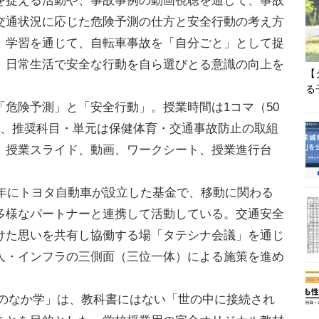
捉える活動や、事故事例の動画視聴を通して、事故
交通状況に応じた危険予測の仕方と安全行動の考え方
。学習を通じて、自転車事故を「自分ごと」として捉
、日常生活で安全な行動を自ら選びとる意識の向上を
【
る
危険予測」と「安全行動」。授業時間は1コマ（50
生、推奨科目・単元は保健体育・交通事故防止の取組
、授業スライド、動画、ワークシート、授業進行台
4年にトヨタ自動車が設立した基金で、移動に関わる
多様なパートナーと連携して活動している。交通安全
けた思いを共有し協働する場「タテシナ会議」を通じ
人・インフラの三側面（三位一体）による施策を進め
 よのなか学」は、教科書にはない「世の中に接続され