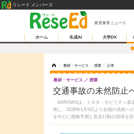
リシード メンバーズ
教育業界ニュース
ホーム
生成AI
大学DX
ホーム
›
教材・サービス
›
授業
›
記事
教材・サービス
授業
交通事故の未然防止
ARROWSは、トヨタ・モビリティ基
発し、2026年1月9日より全国の高校
を中心に危険予測と安全行動の習得を目