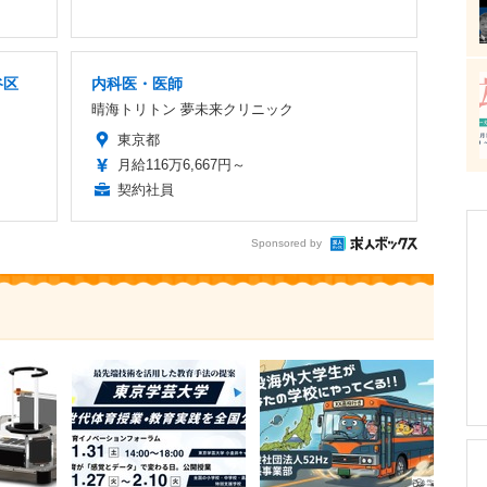
谷区
内科医・医師
晴海トリトン 夢未来クリニック
東京都
月給116万6,667円～
契約社員
Sponsored by