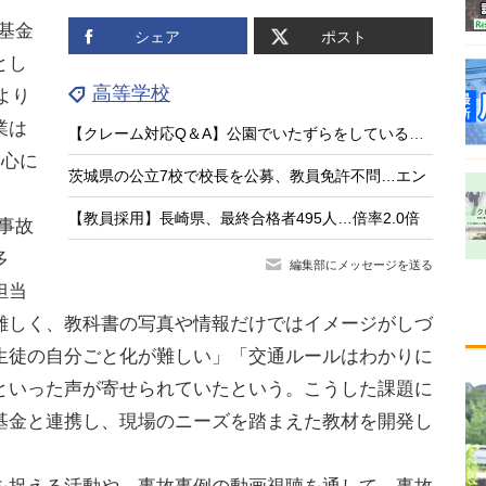
基金
シェア
ポスト
とし
高等学校
より
業は
【クレーム対応Q＆A】公園でいたずらをしている子供がいる
中心に
茨城県の公立7校で校長を公募、教員免許不問…エン
。
【教員採用】長崎県、最終合格者495人…倍率2.0倍
事故
多
編集部にメッセージを送る
担当
難しく、教科書の写真や情報だけではイメージがしづ
生徒の自分ごと化が難しい」「交通ルールはわかりに
といった声が寄せられていたという。こうした課題に
基金と連携し、現場のニーズを踏まえた教材を開発し