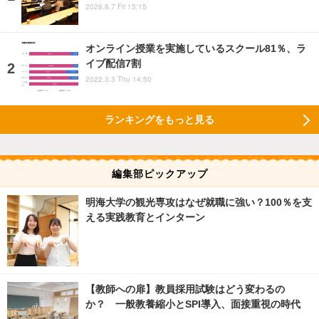
2026.8.7 Fri 15:15
オンライン授業を実施しているスクール81％、ラ
イブ配信7割
2022.3.3 Thu 14:50
ランキングをもっと見る
編集部ピックアップ
明海大学の観光専攻はなぜ就職に強い？100％を支
える実践教育とインターン
【教師への扉】教員採用試験はどう変わるの
か？ 一般教養縮小とSPI導入、面接重視の時代