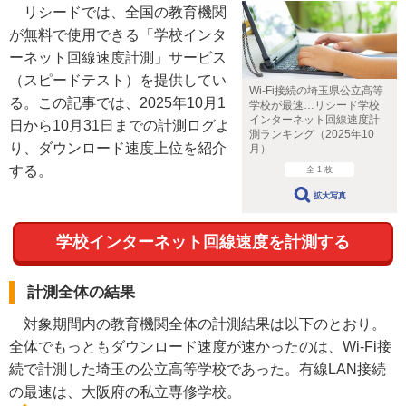
リシードでは、全国の教育機関
が無料で使用できる「学校インタ
ーネット回線速度計測」サービス
（スピードテスト）を提供してい
Wi-Fi接続の埼玉県公立高等
る。この記事では、2025年10月1
学校が最速…リシード学校
インターネット回線速度計
日から10月31日までの計測ログよ
測ランキング（2025年10
り、ダウンロード速度上位を紹介
月）
する。
全 1 枚
拡大写真
学校インターネット回線速度を計測する
計測全体の結果
対象期間内の教育機関全体の計測結果は以下のとおり。
全体でもっともダウンロード速度が速かったのは、Wi-Fi接
続で計測した埼玉の公立高等学校であった。有線LAN接続
の最速は、大阪府の私立専修学校。