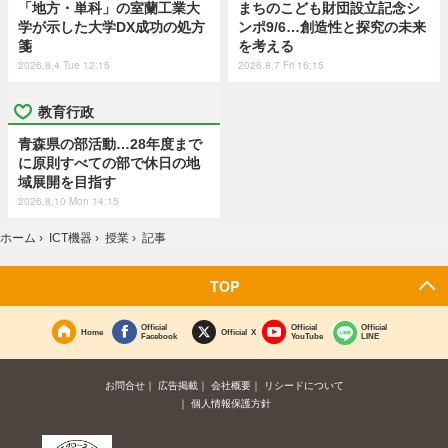
「地方・単科」の室蘭工業大
まちのこども財団設立記念シ
学が示した大学DX成功の処方
ンポ9/6…創造性と探究の未来
箋
を考える
2026.8.4 Tue 12:15
2026.8.7 Fri 16:15
教育行政
青森県の部活動…28年度まで
に原則すべての部で休日の地
域展開を目指す
2026.8.10 Mon 14:15
ホーム
›
ICT機器
›
授業
›
記事
TOP
Official
Official
Official
Home
Official X
Facebook
YouTube
LINE
お問合せ
広告掲載
会社概要
リシードについて
個人情報保護方針