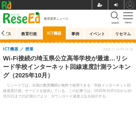
教育業界ニュース
menu
search
ICT機器
ービス
教育行政
事例
イベント
リセマム
ICT機器
授業
2025.11.14 Fri 14:15
Wi-Fi接続の埼玉県公立高等学校が最速…リシ
ード学校インターネット回線速度計測ランキン
グ（2025年10月）
リシードでは、全国の教育機関が無料で使用できる「学校インターネット回
線速度計測」サービスを提供している。この記事では、2025年10月1日から10
月31日までの計測ログより、ダウンロード速度上位を紹介する。