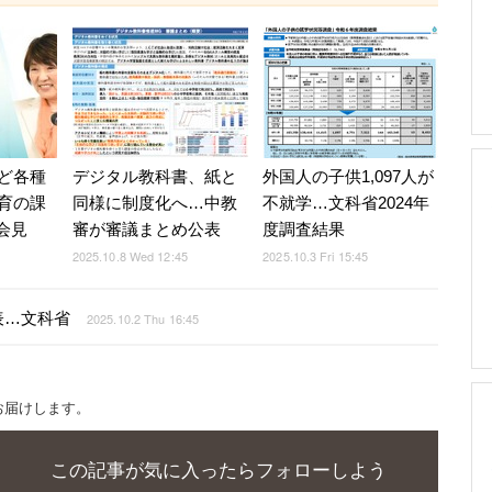
ど各種
デジタル教科書、紙と
外国人の子供1,097人が
育の課
同様に制度化へ…中教
不就学…文科省2024年
3会見
審が審議まとめ公表
度調査結果
2025.10.8 Wed 12:45
2025.10.3 Fri 15:45
表…文科省
2025.10.2 Thu 16:45
お届けします。
この記事が気に入ったらフォローしよう