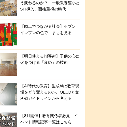
う変わるのか？ 一般教養縮小と
SPI導入、面接重視の時代
【図工でつながる社会】セブン‐
イレブンの色で、まちを見る
【明日使える指導術】子供の心に
火をつける「褒め」の技術
【AI時代の教育】生成AIは教育現
場をどう変えるのか、OECDと文
科省ガイドラインから考える
【8月開催】教育関係者必見！イ
ベント情報記事一覧はこちら