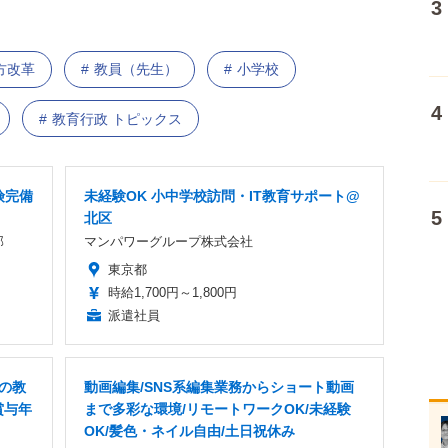
方改革
教員（先生）
小学校
教育行政 トピックス
険完備
未経験OK 小中学校訪問・IT教育サポート@
北区
部
マンパワーグループ株式会社
東京都
時給1,700円～1,800円
派遣社員
Xの教
動画編集/SNS系編集業務からショート動画
賞与年
まで多彩な環境/リモートワークOK/未経験
OK/髪色・ネイル自由/土日祝休み