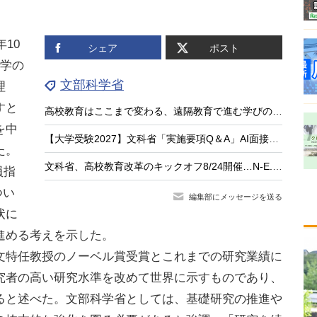
10
シェア
ポスト
大学の
文部科学省
理
すと
高校教育はここまで変わる、遠隔教育で進む学びのアップデート
を中
【大学受験2027】文科省「実施要項Q＆A」AI面接不可など面接ルール明確化
た。
文科省、高校教育改革のキックオフ8/24開催…N-E.X.T.始動
員指
つい
編集部にメッセージを送る
状に
進める考えを示した。
特任教授のノーベル賞受賞とこれまでの研究業績に
究者の高い研究水準を改めて世界に示すものであり、
ると述べた。文部科学省としては、基礎研究の推進や