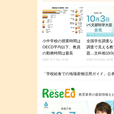
小中学校の授業時間は
全国学生調査な
OECD平均以下、教員
調査で見える教
の勤務時間は最長
題…文科相10/
2025.10.7 Tue 12:45
2025.10.6 Mon 12:45
「学校給食での地場産物活用ガイド」公
教育業界の最新情報を