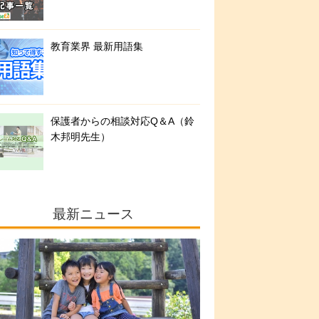
教育業界 最新用語集
保護者からの相談対応Q＆A（鈴
木邦明先生）
最新ニュース