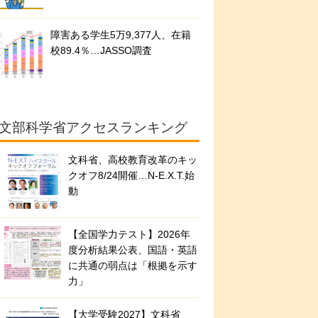
障害ある学生5万9,377人、在籍
校89.4％…JASSO調査
文部科学省アクセスランキング
文科省、高校教育改革のキッ
クオフ8/24開催…N-E.X.T.始
動
【全国学力テスト】2026年
度分析結果公表、国語・英語
に共通の弱点は「根拠を示す
力」
【大学受験2027】文科省