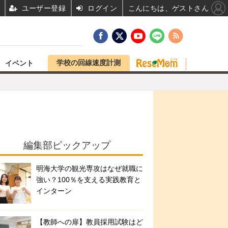
ユーザー登録
ログイン
こんにちは、ゲストさん
学校の回線速度計測
イベント
編集部ピックアップ
明海大学の観光専攻はなぜ就職に
強い？100％を支える実践教育と
インターン
【教師への扉】教員採用試験はど