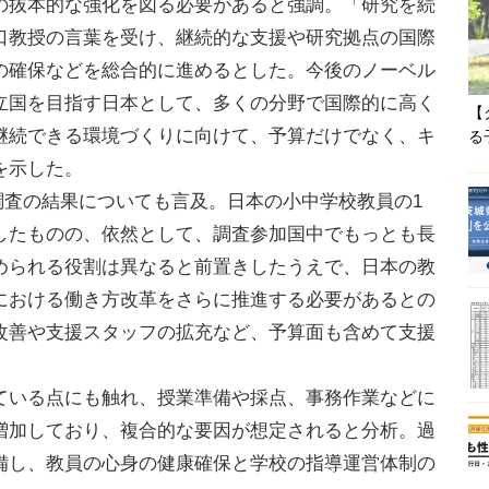
の抜本的な強化を図る必要があると強調。「研究を続
口教授の言葉を受け、継続的な支援や研究拠点の国際
の確保などを総合的に進めるとした。今後のノーベル
立国を目指す日本として、多くの分野で国際的に高く
【
継続できる環境づくりに向けて、予算だけでなく、キ
る
を示した。
4調査の結果についても言及。日本の小中学校教員の1
したものの、依然として、調査参加国中でもっとも長
められる役割は異なると前置きしたうえで、日本の教
における働き方改革をさらに推進する必要があるとの
改善や支援スタッフの拡充など、予算面も含めて支援
いる点にも触れ、授業準備や採点、事務作業などに
増加しており、複合的な要因が想定されると分析。過
備し、教員の心身の健康確保と学校の指導運営体制の