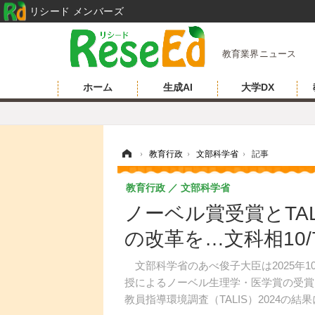
リシード メンバーズ
教育業界ニュース
ホーム
生成AI
大学DX
ホーム
›
教育行政
›
文部科学省
›
記事
教育行政
文部科学省
ノーベル賞受賞とTA
の改革を…文科相10/
文部科学省のあべ俊子大臣は2025年1
授によるノーベル生理学・医学賞の受賞
教員指導環境調査（TALIS）2024