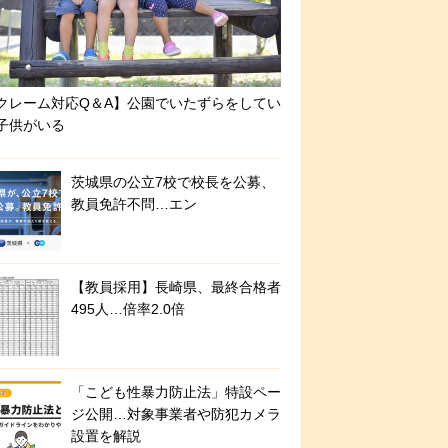
クレーム対応Q＆A】公園でいたずらをしてい
子供がいる
茨城県の公立7校で校長を公募、
教員免許不問…エン
【教員採用】長崎県、最終合格者
495人…倍率2.0倍
「こども性暴力防止法」特設ペー
ジ公開…対象事業者や防犯カメラ
設置を解説