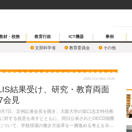
教材・校務
教育行政
ICT機器
事例
文部科学省
教育委員会
その他
2025.10.8 Wed 15:45
LIS結果受け、研究・教育両面
7会見
0月7日、定例記者会見を開き、大阪大学の坂口志文特任教
に対する祝意を表すとともに、同日公表されたOECD国際
の結果について、学校現場の働き方改革を一層進める考えを示し