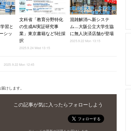
文科省「教育分野特化
混雑解消へ新システ
探究学習と
の生成AI実証研究事
ム…大阪公立大学生協
ーシッ
業」東京書籍など5社採
に無人決済店舗が登場
択
2025.9.22 Mon 13:15
2025.9.24 Wed 13:15
2025.9.22 Mon 12:45
お届けします。
この記事が気に入ったらフォローしよう