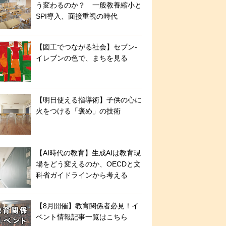
う変わるのか？ 一般教養縮小と
SPI導入、面接重視の時代
【図工でつながる社会】セブン‐
イレブンの色で、まちを見る
【明日使える指導術】子供の心に
火をつける「褒め」の技術
【AI時代の教育】生成AIは教育現
場をどう変えるのか、OECDと文
科省ガイドラインから考える
【8月開催】教育関係者必見！イ
ベント情報記事一覧はこちら