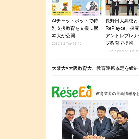
AIチャットボットで特
長野日大高校と
別支援教育を支援…熊
RePlayce、
本大が公開
アントレプレナ
プ教育で提携
2025.9.2 Tue 18:45
2025.7.28 Mon 11:15
大阪大×大阪教育大、教育連携協定を締結
教育業界の最新情報を