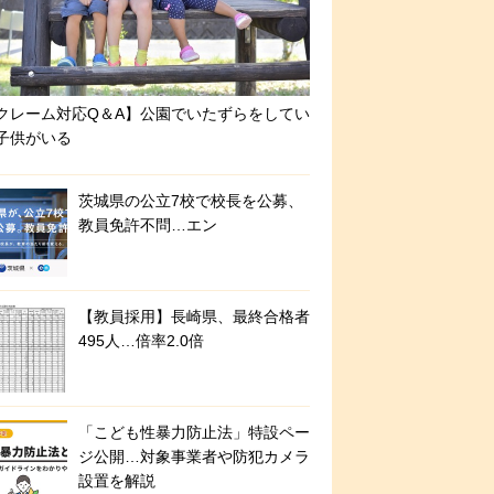
クレーム対応Q＆A】公園でいたずらをしてい
子供がいる
茨城県の公立7校で校長を公募、
教員免許不問…エン
【教員採用】長崎県、最終合格者
495人…倍率2.0倍
「こども性暴力防止法」特設ペー
ジ公開…対象事業者や防犯カメラ
設置を解説