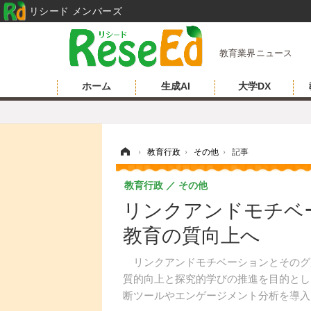
リシード メンバーズ
教育業界ニュース
ホーム
生成AI
大学DX
ホーム
›
教育行政
›
その他
›
記事
教育行政
その他
リンクアンドモチベ
教育の質向上へ
リンクアンドモチベーションとそのグルー
質的向上と探究的学びの推進を目的とし
断ツールやエンゲージメント分析を導入