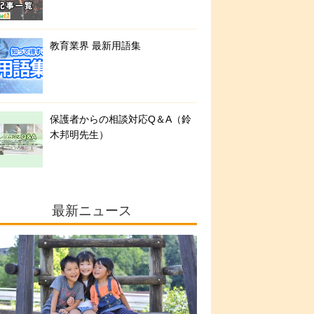
教育業界 最新用語集
保護者からの相談対応Q＆A（鈴
木邦明先生）
最新ニュース