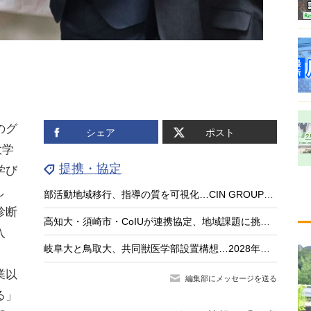
のグ
シェア
ポスト
大学
提携・協定
学び
し
部活動地域移行、指導の質を可視化…CIN GROUPとFCEが業務提携
診断
高知大・須崎市・CoIUが連携協定、地域課題に挑む「共創型人材」育成へ
入
岐阜大と鳥取大、共同獣医学部設置構想…2028年度の設置へ
。
業以
編集部にメッセージを送る
る」