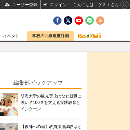
ユーザー登録
ログイン
こんにちは、ゲストさん
学校の回線速度計測
イベント
編集部ピックアップ
明海大学の観光専攻はなぜ就職に
強い？100％を支える実践教育と
インターン
【教師への扉】教員採用試験はど