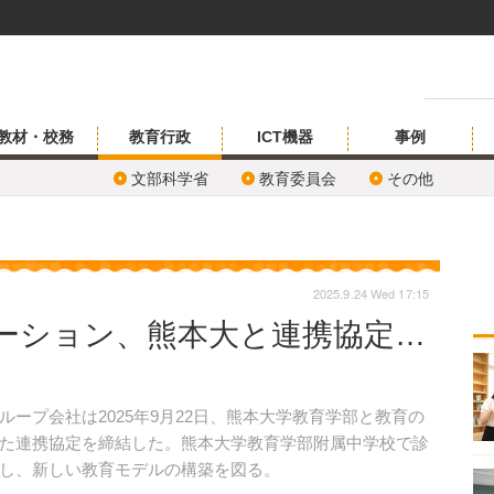
教材・校務
教育行政
ICT機器
事例
文部科学省
教育委員会
その他
2025.9.24 Wed 17:15
ーション、熊本大と連携協定…
プ会社は2025年9月22日、熊本大学教育学部と教育の
た連携協定を締結した。熊本大学教育学部附属中学校で診
し、新しい教育モデルの構築を図る。