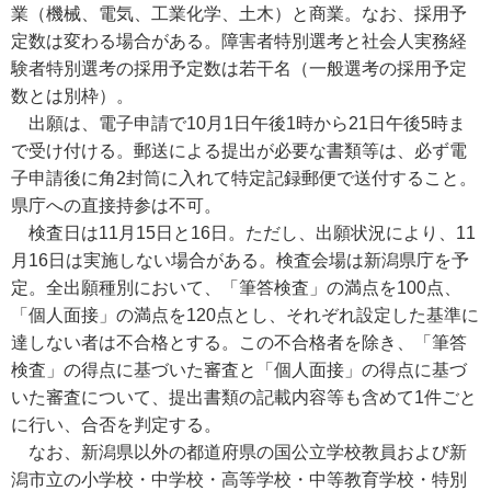
業（機械、電気、工業化学、土木）と商業。なお、採用予
定数は変わる場合がある。障害者特別選考と社会人実務経
験者特別選考の採用予定数は若干名（一般選考の採用予定
数とは別枠）。
出願は、電子申請で10月1日午後1時から21日午後5時ま
で受け付ける。郵送による提出が必要な書類等は、必ず電
子申請後に角2封筒に入れて特定記録郵便で送付すること。
県庁への直接持参は不可。
検査日は11月15日と16日。ただし、出願状況により、11
月16日は実施しない場合がある。検査会場は新潟県庁を予
定。全出願種別において、「筆答検査」の満点を100点、
「個人面接」の満点を120点とし、それぞれ設定した基準に
達しない者は不合格とする。この不合格者を除き、「筆答
検査」の得点に基づいた審査と「個人面接」の得点に基づ
いた審査について、提出書類の記載内容等も含めて1件ごと
に行い、合否を判定する。
なお、新潟県以外の都道府県の国公立学校教員および新
潟市立の小学校・中学校・高等学校・中等教育学校・特別