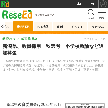
教育業界ニュース
menu
search
教育行政
ービス
ICT機器
事例
イベント
リセマム
教育行政
教育委員会
2025.9.9 Tue 12:45
新潟県、教員採用「秋選考」小学校教諭など追
加募集
新潟県教育委員会は2025年9月8日、2025年度（令和7年度）実施新潟県公立
学校教員採用選考検査「秋選考」（追加募集）の実施要項を公表した。募集枠
は小学校、特別支援学校、中学校（国語・数学・英語・音楽・家庭・技術）、
高等学校（工業・商業）。検査日は11月15日と16日。出願は10月1日から21日
まで受け付ける。
新潟県教育委員会は2025年9月8