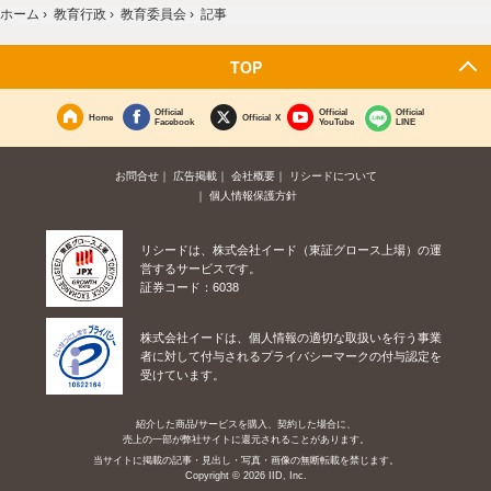
ホーム
›
教育行政
›
教育委員会
›
記事
TOP
Official
Official
Official
Home
Official X
Facebook
YouTube
LINE
お問合せ
広告掲載
会社概要
リシードについて
個人情報保護方針
リシードは、株式会社イード（東証グロース上場）の運
営するサービスです。
証券コード：6038
株式会社イードは、個人情報の適切な取扱いを行う事業
者に対して付与されるプライバシーマークの付与認定を
受けています。
紹介した商品/サービスを購入、契約した場合に、
売上の一部が弊社サイトに還元されることがあります。
当サイトに掲載の記事・見出し・写真・画像の無断転載を禁じます。
Copyright © 2026 IID, Inc.