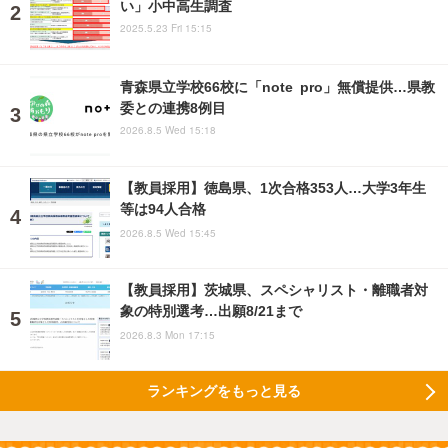
い」小中高生調査
2025.5.23 Fri 15:15
青森県立学校66校に「note pro」無償提供…県教
委との連携8例目
2026.8.5 Wed 15:18
【教員採用】徳島県、1次合格353人…大学3年生
等は94人合格
2026.8.5 Wed 15:45
【教員採用】茨城県、スペシャリスト・離職者対
象の特別選考…出願8/21まで
2026.8.3 Mon 17:15
ランキングをもっと見る