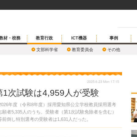
教材・校務
教育行政
ICT機器
事例
文部科学省
教育委員会
その他
2025.6.23 Mon 17:15
1次試験は4,959人が受験
、2026年度（令和8年度）採用愛知県公立学校教員採用選考
願者5,335人のうち、受験者（第1次試験免除者を含む）
生等前倒し特別選考の受験者は1,631人だった。