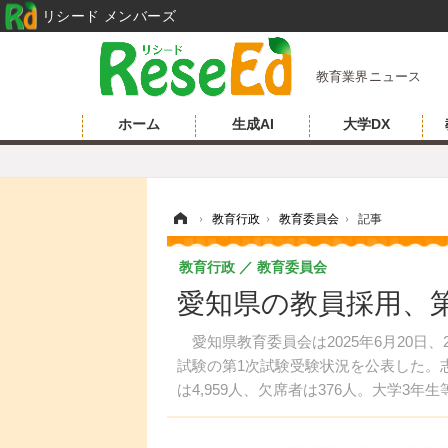
リシード メンバーズ
教育業界ニュース
ホーム
生成AI
大学DX
ホーム
›
教育行政
›
教育委員会
›
記事
教育行政
教育委員会
愛知県の教員採用、第
愛知県教育委員会は2025年6月20日
試験の第1次試験受験状況を公表した。志
は4,959人、欠席者は376人。大学3年