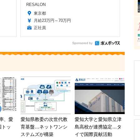
RESALON
東京都
月給23万円～70万円
正社員
Sponsored by
率、愛
愛知県教委の次世代教
愛知大学と愛知県立津
国トッ
育基盤…ネットワンシ
島高校が連携協定…タ
ステムズが構築
イで国際貢献活動