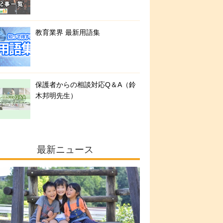
教育業界 最新用語集
保護者からの相談対応Q＆A（鈴
木邦明先生）
最新ニュース