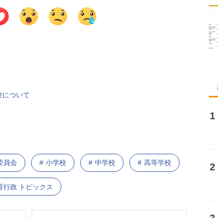
験について
委員会
小学校
中学校
高等学校
育行政 トピックス