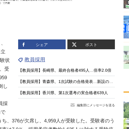
日、
シェア
ポスト
公立
教員採用
受験状
ち、受
【教員採用】長崎県、最終合格者495人…倍率2.0倍
59
【教員採用】青森県、1次試験の合格発表…新設の大3生選考115人が通過
倒し
【教員採用】香川県、第1次選考の実合格者639人
員採
編集部にメッセージを送る
場で
うち、376が欠席し、4,959人が受験した。受験者のう