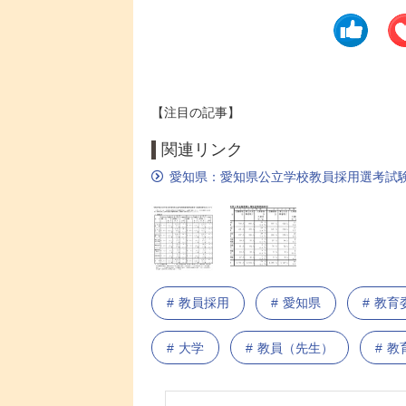
【注目の記事】
関連リンク
愛知県：愛知県公立学校教員採用選考試
教員採用
愛知県
教育
大学
教員（先生）
教