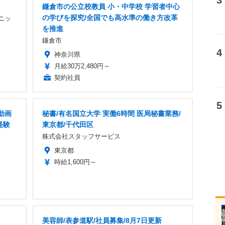
鎌倉市の公立校教員 小・中学校 学習者中心
の学びを探究/全国でも高水準の働き方改革
ニッ
を推進
鎌倉市
神奈川県
月給30万2,480円～
契約社員
動画
秘書/有名国立大学 実働6時間 医局秘書業務/
経験
東京都/千代田区
株式会社スタッフサービス
東京都
時給1,600円～
美容師/表参道駅/社員募集/8月7日更新