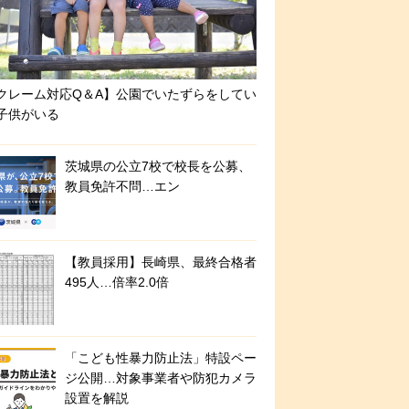
クレーム対応Q＆A】公園でいたずらをしてい
子供がいる
茨城県の公立7校で校長を公募、
教員免許不問…エン
【教員採用】長崎県、最終合格者
495人…倍率2.0倍
「こども性暴力防止法」特設ペー
ジ公開…対象事業者や防犯カメラ
設置を解説