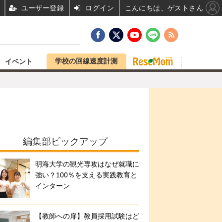
ユーザー登録
ログイン
こんにちは、ゲストさん
学校の回線速度計測
イベント
編集部ピックアップ
明海大学の観光専攻はなぜ就職に
強い？100％を支える実践教育と
インターン
【教師への扉】教員採用試験はど