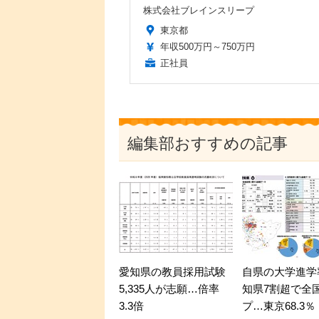
株式会社ブレインスリープ
東京都
年収500万円～750万円
正社員
編集部おすすめの記事
愛知県の教員採用試験
自県の大学進学
5,335人が志願…倍率
知県7割超で全
3.3倍
プ…東京68.3％