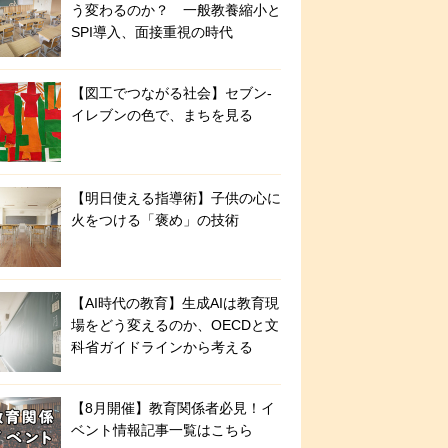
う変わるのか？ 一般教養縮小と
SPI導入、面接重視の時代
【図工でつながる社会】セブン‐
イレブンの色で、まちを見る
【明日使える指導術】子供の心に
火をつける「褒め」の技術
【AI時代の教育】生成AIは教育現
場をどう変えるのか、OECDと文
科省ガイドラインから考える
【8月開催】教育関係者必見！イ
ベント情報記事一覧はこちら