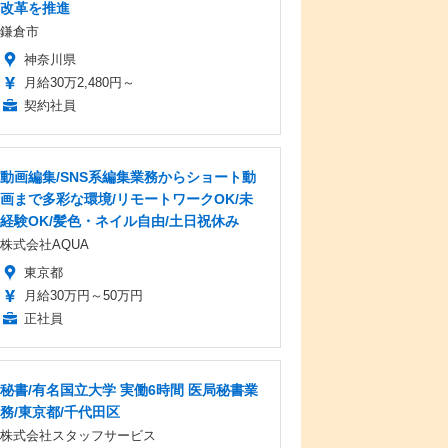
改革を推進
鎌倉市
神奈川県
月給30万2,480円～
契約社員
動画編集/SNS系編集業務からショート動
画まで多彩な環境/リモートワークOK/未
経験OK/髪色・ネイル自由/土日祝休み
株式会社AQUA
東京都
月給30万円～50万円
正社員
秘書/有名国立大学 実働6時間 医局秘書業
務/東京都/千代田区
株式会社スタッフサービス