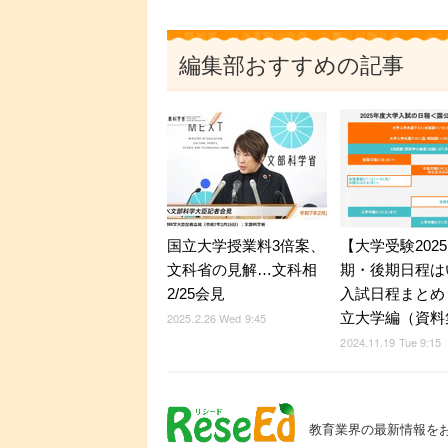
編集部おすすめの記事
国立大学授業料3倍案、
【大学受験202
文科省の見解…文科相
期・後期日程は
2/25会見
入試日程まとめ
立大学編（資料
2025.2.26 Wed 9:45
2024.11.19 Tue 9:15
教育業界の最新情報を