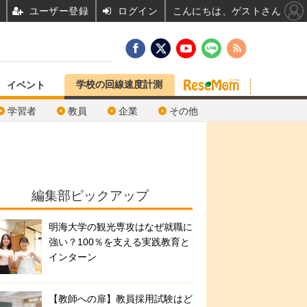
ユーザー登録
ログイン
こんにちは、ゲストさん
学校の回線速度計測
イベント
学習者
教員
企業
その他
編集部ピックアップ
明海大学の観光専攻はなぜ就職に
強い？100％を支える実践教育と
インターン
【教師への扉】教員採用試験はど