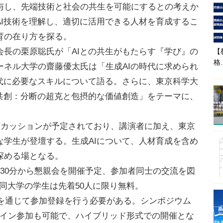
与し、先端技術と社会の共生を可能にするとの考えか
AI技術を理解し、適切に活用できる人材を育成するこ
育の在り方を探る。
長の栗原聡氏が「AIとの共生がもたらす『学び』の
【
格
ーネル大学の齋藤優太氏は「生成AIの時代に求められ
時代に必要なスキルについて語る。さらに、東京科学大
の共創：分断の超克と包摂的な価値創造」をテーマに、
スカッションが予定されており、講演者に加え、東京
な学生が登壇する。生成AIについて、人材育成を含め
深める場となる。
30分から懇親会を開催予定、参加者同士の交流を図
、同大学の学生は先着50人に限り無料。
ームを通じて参加登録を行う必要がある。シンポジウム
ライン参加も可能で、ハイブリッド形式での開催とな