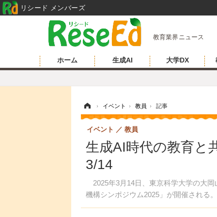
リシード メンバーズ
教育業界ニュース
ホーム
生成AI
大学DX
ホーム
›
イベント
›
教員
›
記事
イベント
教員
生成AI時代の教育
3/14
2025年3月14日、東京科学大学の大
機構シンポジウム2025」が開催される