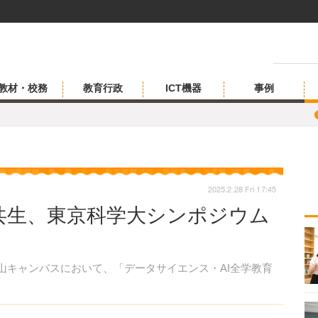
教材・校務
教育行政
ICT機器
事例
2025.2.28 Fri 17:45
と共生、東京科学大シンポジウム
岡山キャンパスにおいて、「データサイエンス・AI全学教育
。