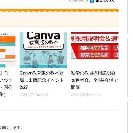
Sponsored by
5】前
Canva教育版の教本登
私学の教員採用説明会
いつ？
場…出版記念イベント
＆選考会、全国4会場で
・国公
2/27
開催
集）
2025.2.27 Thu 9:45
2025.2.27 Thu 14:15
お届けします。