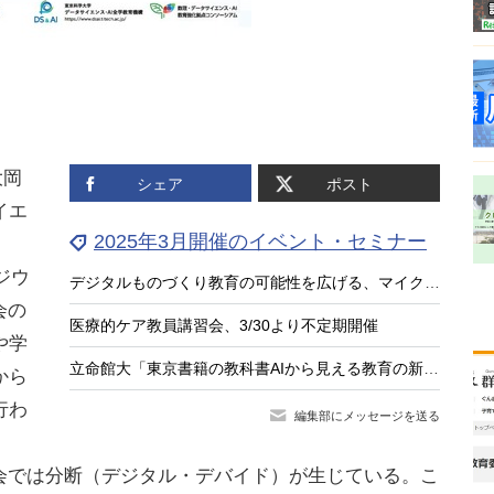
大岡
シェア
ポスト
イエ
2025年3月開催のイベント・セミナー
ジウ
デジタルものづくり教育の可能性を広げる、マイクラカップ活動報告会レポート
会の
医療的ケア教員講習会、3/30より不定期開催
や学
立命館大「東京書籍の教科書AIから見える教育の新しいデザイン」3/30
から
行わ
編集部にメッセージを送る
会では分断（デジタル・デバイド）が生じている。こ