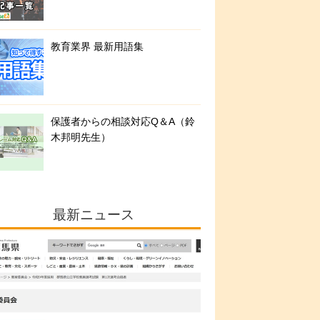
教育業界 最新用語集
保護者からの相談対応Q＆A（鈴
木邦明先生）
最新ニュース