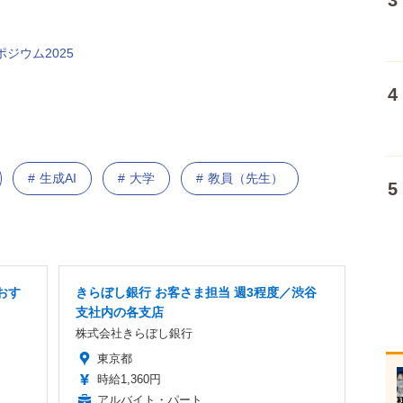
ジウム2025
生成AI
大学
教員（先生）
おす
きらぼし銀行 お客さま担当 週3程度／渋谷
支社内の各支店
株式会社きらぼし銀行
東京都
時給1,360円
アルバイト・パート