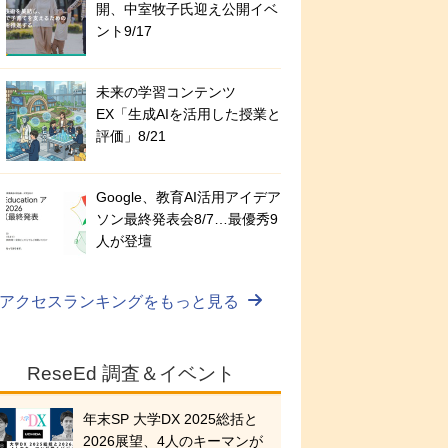
開、中室牧子氏迎え公開イベ
ント9/17
未来の学習コンテンツ
EX「生成AIを活用した授業と
評価」8/21
Google、教育AI活用アイデア
ソン最終発表会8/7…最優秀9
人が登壇
アクセスランキングをもっと見る
ReseEd 調査＆イベント
年末SP 大学DX 2025総括と
2026展望、4人のキーマンが