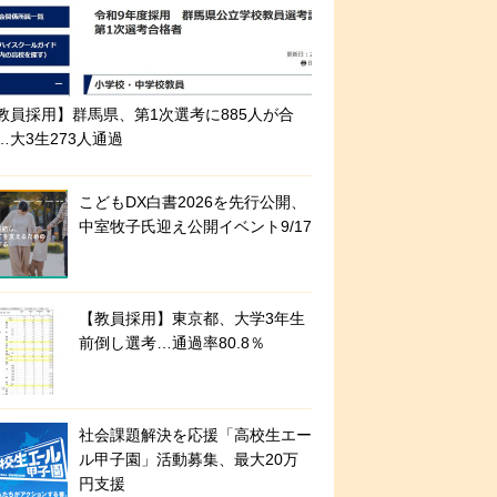
教員採用】群馬県、第1次選考に885人が合
…大3生273人通過
こどもDX白書2026を先行公開、
中室牧子氏迎え公開イベント9/17
【教員採用】東京都、大学3年生
前倒し選考…通過率80.8％
社会課題解決を応援「高校生エー
ル甲子園」活動募集、最大20万
円支援