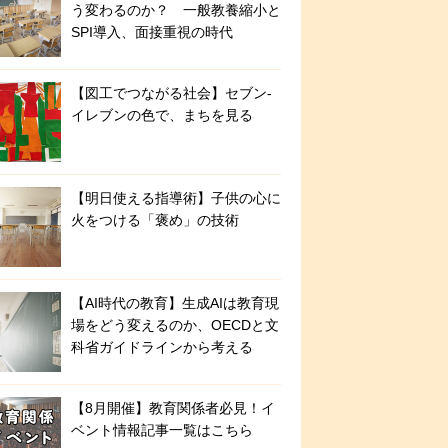
う変わるのか？ 一般教養縮小と
SPI導入、面接重視の時代
【図工でつながる社会】セブン‐
イレブンの色で、まちを見る
【明日使える指導術】子供の心に
火をつける「褒め」の技術
【AI時代の教育】生成AIは教育現
場をどう変えるのか、OECDと文
科省ガイドラインから考える
【8月開催】教育関係者必見！イ
ベント情報記事一覧はこちら