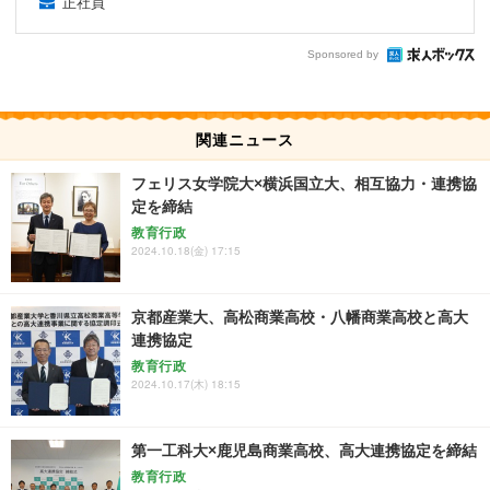
正社員
Sponsored by
関連ニュース
フェリス女学院大×横浜国立大、相互協力・連携協
定を締結
教育行政
2024.10.18(金) 17:15
京都産業大、高松商業高校・八幡商業高校と高大
連携協定
教育行政
2024.10.17(木) 18:15
第一工科大×鹿児島商業高校、高大連携協定を締結
教育行政