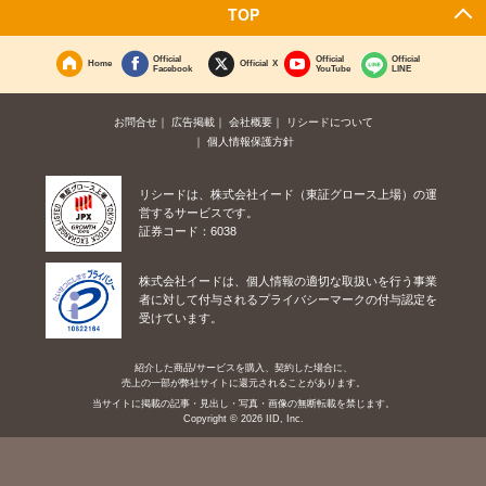
TOP
Official
Official
Official
Home
Official X
Facebook
YouTube
LINE
お問合せ
広告掲載
会社概要
リシードについて
個人情報保護方針
リシードは、株式会社イード（東証グロース上場）の運
営するサービスです。
証券コード：6038
株式会社イードは、個人情報の適切な取扱いを行う事業
者に対して付与されるプライバシーマークの付与認定を
受けています。
紹介した商品/サービスを購入、契約した場合に、
売上の一部が弊社サイトに還元されることがあります。
当サイトに掲載の記事・見出し・写真・画像の無断転載を禁じます。
Copyright © 2026 IID, Inc.