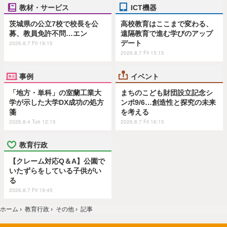
教材・サービス
ICT機器
茨城県の公立7校で校長を公
高校教育はここまで変わる、
募、教員免許不問…エン
遠隔教育で進む学びのアップ
デート
2026.8.7 Fri 19:15
2026.8.7 Fri 15:15
事例
イベント
「地方・単科」の室蘭工業大
まちのこども財団設立記念シ
学が示した大学DX成功の処方
ンポ9/6…創造性と探究の未来
箋
を考える
2026.8.4 Tue 12:15
2026.8.7 Fri 16:15
教育行政
【クレーム対応Q＆A】公園で
いたずらをしている子供がい
る
2026.8.7 Fri 19:45
ホーム
›
教育行政
›
その他
›
記事