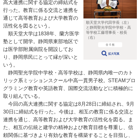
高大連携に関する協定の締結式を
行った。教育に係る交流と連携を
通じて高等教育および大学教育の
順天堂大学代田学長（左）
活性化を図るという。
と静岡聖光学院中学校・高
等学校工藤理事長・校長
順天堂大学は1838年、蘭方医学
（右）
塾として開学。静岡県東部地区で
全 6 枚
は医学部附属病院を開設してお
拡大写真
り、静岡県民にとって縁が深いと
いう。
静岡聖光学院中学校・高等学校は、静岡県内唯一のカト
リック系ミッションスクール中高一貫男子校。STEAMプロ
グラミング教育や英語教育、国際交流活動などに積極的に
取り組んでいる。
今回の高大連携に関する協定は8月28日に締結され、9月
30日に締結式を行った。今後は、相互の教育に係る交流と
連携を通じ、高等教育および大学教育の活性化を図る。ま
た、相互の伝統と建学の精神および教育目標を尊重し、信
頼関係に基づきより有効な教育を構築することを目指し、