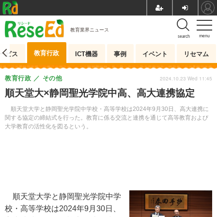
教育業界ニュース
menu
search
教育行政
ービス
ICT機器
事例
イベント
リセマム
教育行政
その他
2024.10.23 Wed 11:45
順天堂大×静岡聖光学院中高、高大連携協定
順天堂大学と静岡聖光学院中学校・高等学校は2024年9月30日、高大連携に
関する協定の締結式を行った。教育に係る交流と連携を通じて高等教育および
大学教育の活性化を図るという。
順天堂大学と静岡聖光学院中学
校・高等学校は2024年9月30日、