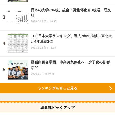
日本の大学796校、統合・募集停止も3校増…旺文
社
2026.6.29 Mon 16:45
THE日本大学ランキング、過去7年の推移…東北大
が4年連続1位
2023.3.28 Tue 12:15
函嶺白百合学園、中高募集停止へ…少子化の影響
など
2026.5.7 Thu 19:15
ランキングをもっと見る
編集部ピックアップ