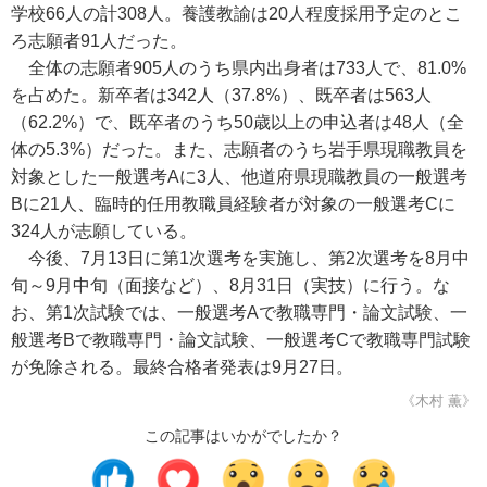
学校66人の計308人。養護教諭は20人程度採用予定のとこ
ろ志願者91人だった。
全体の志願者905人のうち県内出身者は733人で、81.0%
を占めた。新卒者は342人（37.8%）、既卒者は563人
（62.2%）で、既卒者のうち50歳以上の申込者は48人（全
体の5.3%）だった。また、志願者のうち岩手県現職教員を
対象とした一般選考Aに3人、他道府県現職教員の一般選考
Bに21人、臨時的任用教職員経験者が対象の一般選考Cに
324人が志願している。
今後、7月13日に第1次選考を実施し、第2次選考を8月中
旬～9月中旬（面接など）、8月31日（実技）に行う。な
お、第1次試験では、一般選考Aで教職専門・論文試験、一
般選考Bで教職専門・論文試験、一般選考Cで教職専門試験
が免除される。最終合格者発表は9月27日。
《木村 薫》
この記事はいかがでしたか？