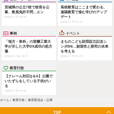
茨城県の公立7校で校長を公
高校教育はここまで変わる、
募、教員免許不問…エン
遠隔教育で進む学びのアップ
デート
2026.8.7 Fri 19:15
2026.8.7 Fri 15:15
事例
イベント
「地方・単科」の室蘭工業大
まちのこども財団設立記念シ
学が示した大学DX成功の処方
ンポ9/6…創造性と探究の未来
箋
を考える
2026.8.4 Tue 12:15
2026.8.7 Fri 16:15
教育行政
【クレーム対応Q＆A】公園で
いたずらをしている子供がい
る
2026.8.7 Fri 19:45
ホーム
›
教育行政
›
教育委員会
›
記事
TOP