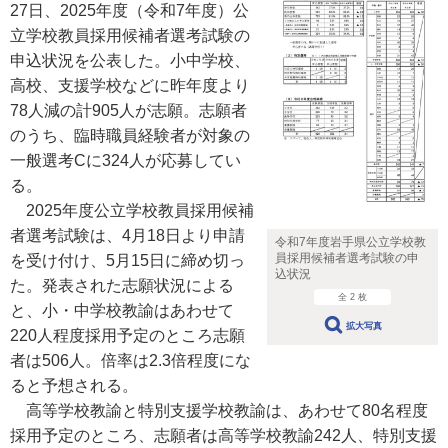
27日、2025年度（令和7年度）公
立学校教員採用候補者選考試験の
申込状況を公表した。小中学校、
高校、支援学校などに昨年度より
78人減の計905人が志願。志願者
のうち、臨時職員経験者が対象の
一般選考Cに324人が応募してい
る。
2025年度公立学校教員採用候補
者選考試験は、4月18日より申請
令和7年度岩手県公立学校教
員採用候補者選考試験の申
を受け付け、5月15日に締め切っ
込状況
た。発表された志願状況による
全 2 枚
と、小・中学校教諭はあわせて
拡大写真
220人程度採用予定のところ志願
者は506人。倍率は2.3倍程度にな
ると予想される。
高等学校教諭と特別支援学校教諭は、あわせて80名程度
採用予定のところ、志願者は高等学校教諭242人、特別支援