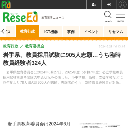
教育業界ニュース
menu
search
教育行政
ービス
ICT機器
事例
イベント
リセマム
教育行政
教育委員会
2024.6.28 Fri 13:15
岩手県、教員採用試験に905人志願…うち臨時
教員経験者324人
岩手県教育委員会は2024年6月27日、2025年度（令和7年度）公立学校教員
採用候補者選考試験の申込状況を公表した。小中学校、高校、支援学校などに
昨年度より78人減の計905人が志願。志願者のうち、臨時職員経験者が対象の
一般選考Cに324人が応募している。
岩手県教育委員会は2024年6月