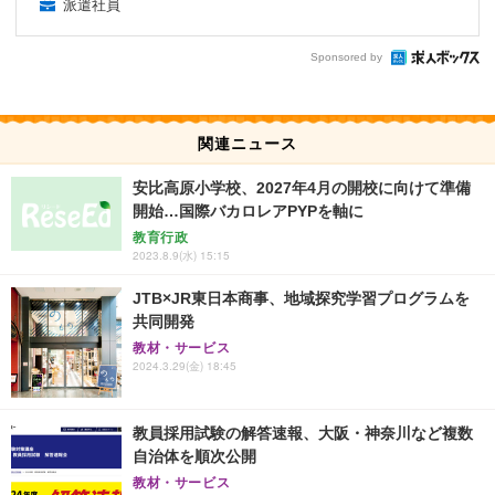
派遣社員
Sponsored by
関連ニュース
安比高原小学校、2027年4月の開校に向けて準備
開始…国際バカロレアPYPを軸に
教育行政
2023.8.9(水) 15:15
JTB×JR東日本商事、地域探究学習プログラムを
共同開発
教材・サービス
2024.3.29(金) 18:45
教員採用試験の解答速報、大阪・神奈川など複数
自治体を順次公開
教材・サービス