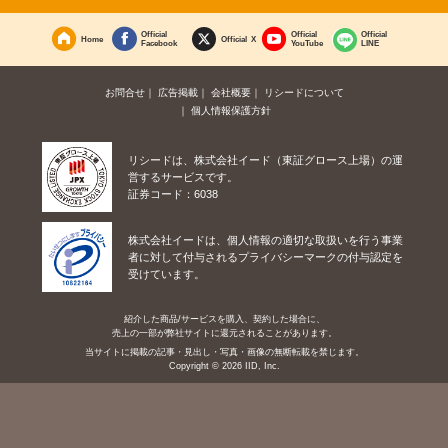
Official
Official
Official
Home
Official X
Facebook
YouTube
LINE
お問合せ
広告掲載
会社概要
リシードについて
個人情報保護方針
リシードは、株式会社イード（東証グロース上場）の運
営するサービスです。
証券コード：6038
株式会社イードは、個人情報の適切な取扱いを行う事業
者に対して付与されるプライバシーマークの付与認定を
受けています。
紹介した商品/サービスを購入、契約した場合に、
売上の一部が弊社サイトに還元されることがあります。
当サイトに掲載の記事・見出し・写真・画像の無断転載を禁じます。
Copyright © 2026 IID, Inc.