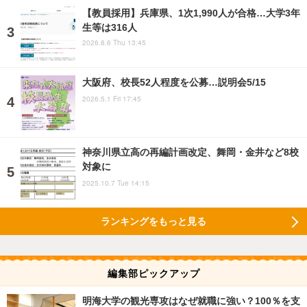
【教員採用】兵庫県、1次1,990人が合格…大学3年
生等は316人
2026.8.6 Thu 13:45
大阪府、校長52人程度を公募…説明会5/15
2026.5.1 Fri 17:45
神奈川県立高の再編計画改定、舞岡・金井など8校
対象に
2025.10.7 Tue 14:15
ランキングをもっと見る
編集部ピックアップ
明海大学の観光専攻はなぜ就職に強い？100％を支