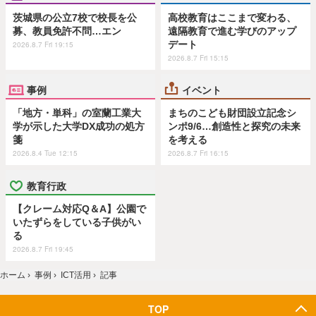
茨城県の公立7校で校長を公
高校教育はここまで変わる、
募、教員免許不問…エン
遠隔教育で進む学びのアップ
デート
2026.8.7 Fri 19:15
2026.8.7 Fri 15:15
事例
イベント
「地方・単科」の室蘭工業大
まちのこども財団設立記念シ
学が示した大学DX成功の処方
ンポ9/6…創造性と探究の未来
箋
を考える
2026.8.4 Tue 12:15
2026.8.7 Fri 16:15
教育行政
【クレーム対応Q＆A】公園で
いたずらをしている子供がい
る
2026.8.7 Fri 19:45
ホーム
›
事例
›
ICT活用
›
記事
TOP