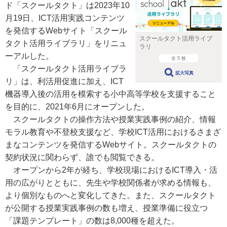
ド「スクールタクト」は2023年10
月19日、ICT活用実践コンテンツ
を発信するWebサイト「スクール
スクールタクト活用ライブ
タクト活用ライブラリ」をリニュ
ラリ
ーアルした。
全 5 枚
「スクールタクト活用ライブラ
拡大写真
リ」は、利活用促進に加え、ICT
機器導入後の活用を模索する小中高等学校を支援すること
を目的に、2021年6月にオープンした。
スクールタクトの操作方法や授業実践事例の紹介、情報
モラル教育や不登校支援など、学校ICT活用におけるさまざ
まなコンテンツを発信するWebサイト。スクールタクトの
契約状況に関わらず、誰でも閲覧できる。
オープンから2年が経ち、学校現場におけるICT導入・活
用の広がりとともに、先生や学校関係者が求める情報も、
より個別なものへと変化してきた。また、スクールタクト
が公開する授業実践事例の数も増え、授業準備に役立つ
「課題テンプレート」の数は8,000種を超えた。