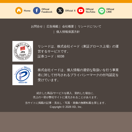
Official
Official
Official
Home
Official X
Facebook
YouTube
LINE
お問合せ
広告掲載
会社概要
リシードについて
個人情報保護方針
リシードは、株式会社イード（東証グロース上場）の運
営するサービスです。
証券コード：6038
株式会社イードは、個人情報の適切な取扱いを行う事業
者に対して付与されるプライバシーマークの付与認定を
受けています。
紹介した商品/サービスを購入、契約した場合に、
売上の一部が弊社サイトに還元されることがあります。
当サイトに掲載の記事・見出し・写真・画像の無断転載を禁じます。
Copyright © 2026 IID, Inc.