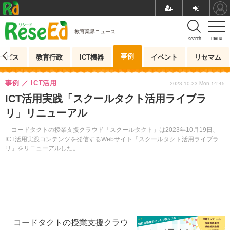
教育業界ニュース
menu
search
事例
ービス
教育行政
ICT機器
イベント
リセマム
事例
ICT活用
2023.10.23 Mon 14:45
ICT活用実践「スクールタクト活用ライブラ
リ」リニューアル
コードタクトの授業支援クラウド「スクールタクト」は2023年10月19日、
ICT活用実践コンテンツを発信するWebサイト「スクールタクト活用ライブラ
リ」をリニューアルした。
コードタクトの授業支援クラウ