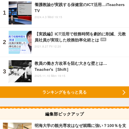
養護教諭が実践する保健室のICT活用…iTeachers
TV
2024.4.3 Wed 19:15
【実践編】ICT活用で校務時間を劇的に削減、元教
員社員が実現した校務効率化術とは
PR
2021.8.27 Fri 12:20
教員の働き方改革を阻む大きな壁とは…
Teacher's［Shift］
2025.11.10 Mon 19:15
ランキングをもっと見る
編集部ピックアップ
明海大学の観光専攻はなぜ就職に強い？100％を支