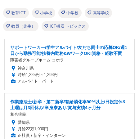
教育ICT
小学校
中学校
高等学校
教員（先生）
ICT機器 トピックス
サポートワーカー/学生アルバイト/友だち同士の応募OK/週1
日から勤務可能/扶養内勤務&WワークOK!資格・経験不問
障害者グループホーム コホラ
神奈川県
時給1,225円～1,293円
アルバイト・パート
作業療法士/新卒・第二新卒/有給消化率90%以上/日祝定休&
土曜は月3回休み!単身寮あり/賞与実績4ヶ月分
和合病院
愛知県
月給22万1,900円
正社員 / 新卒・インターン