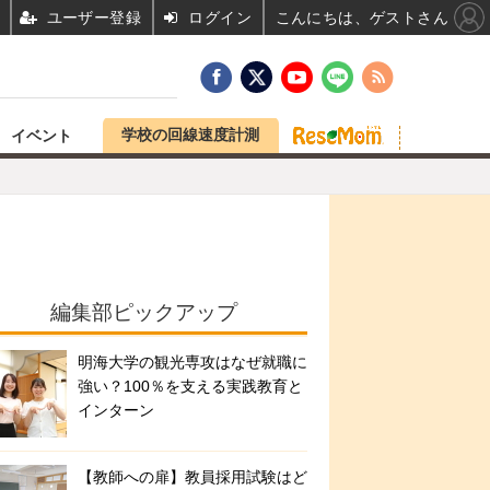
ユーザー登録
ログイン
こんにちは、ゲストさん
学校の回線速度計測
イベント
編集部ピックアップ
明海大学の観光専攻はなぜ就職に
強い？100％を支える実践教育と
インターン
【教師への扉】教員採用試験はど