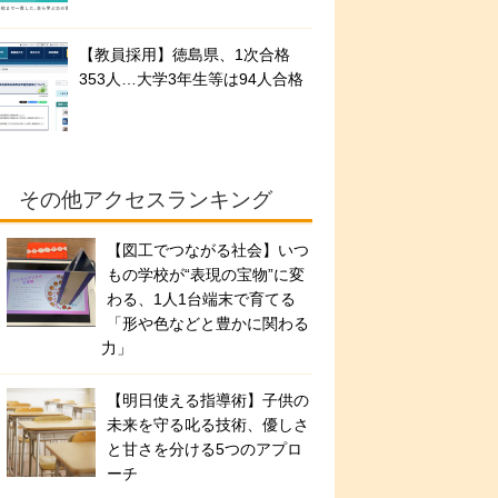
【教員採用】徳島県、1次合格
353人…大学3年生等は94人合格
その他アクセスランキング
【図工でつながる社会】いつ
もの学校が“表現の宝物”に変
わる、1人1台端末で育てる
「形や色などと豊かに関わる
力」
【明日使える指導術】子供の
未来を守る叱る技術、優しさ
と甘さを分ける5つのアプロ
ーチ