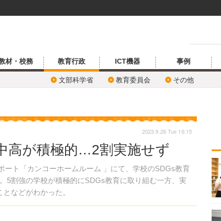
教材・校務
教育行政
ICT機器
事例
文部科学省
教育委員会
その他
2023.9.26 Tue 16:15
の中高が積極的…2割実施せず
レポート「カンコーホームルーム 」にて、学校のSDGs教育
。5割強の学校が積極的にSDGs教育に取り組む一方、実
ことなどがわかった。