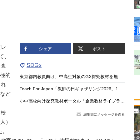
査レ
シェア
ポスト
て、
SDGs
調査
積極的
東京都内教員向け、中高生対象のGX探究教材を無料公開
され
Teach For Japan「教師の日ギャザリング2026」10/4…クラファンも始動
となど
小中高校向け探究教材ポータル「企業教材ライブラリー」公開…ケシオン
高校
編集部にメッセージを送る
2人）
た。