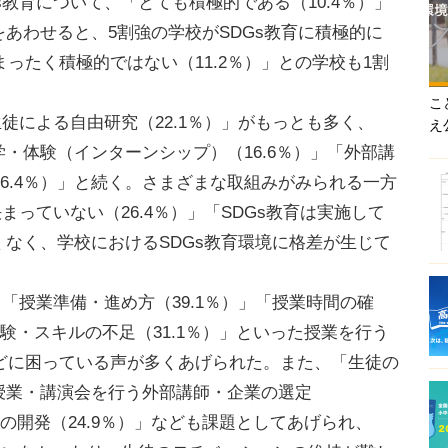
教育について、「とても積極的である（10.4％）」
をあわせると、5割強の学校がSDGs教育に積極的に
ったく積極的ではない（11.2％）」との学校も1割
こ
徒による自由研究（22.1％）」がもっとも多く、
え
学・体験（インターンシップ）（16.6％）」「外部講
6.4％）」と続く。さまざまな取組みがみられる一方
まっていない（26.4％）」「SDGs教育は実施して
なくなく、学校におけるSDGs教育環境に格差が生じて
「授業準備・進め方（39.1％）」「授業時間の確
導経験・スキルの不足（31.1％）」といった授業を行う
どに困っている声が多くあげられた。また、「生徒の
張授業・講演会を行う外部講師・企業の選定
ラムの開発（24.9％）」なども課題としてあげられ、