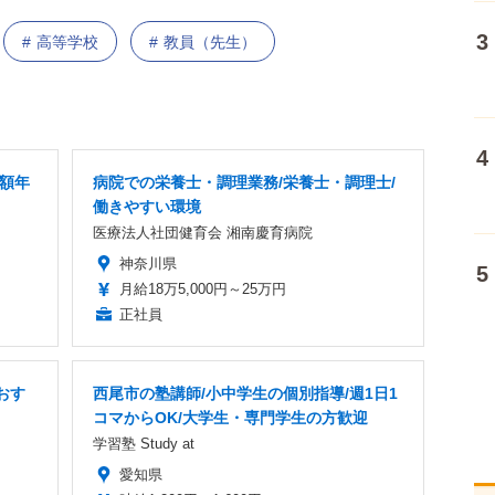
高等学校
教員（先生）
高額年
病院での栄養士・調理業務/栄養士・調理士/
働きやすい環境
医療法人社団健育会 湘南慶育病院
神奈川県
月給18万5,000円～25万円
正社員
おす
西尾市の塾講師/小中学生の個別指導/週1日1
コマからOK/大学生・専門学生の方歓迎
学習塾 Study at
愛知県