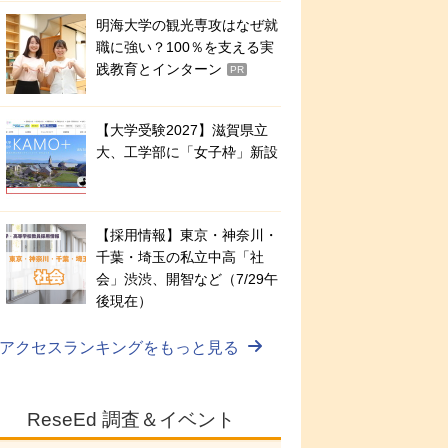
明海大学の観光専攻はなぜ就
職に強い？100％を支える実
践教育とインターン
PR
【大学受験2027】滋賀県立
大、工学部に「女子枠」新設
【採用情報】東京・神奈川・
千葉・埼玉の私立中高「社
会」渋渋、開智など（7/29午
後現在）
アクセスランキングをもっと見る
ReseEd 調査＆イベント