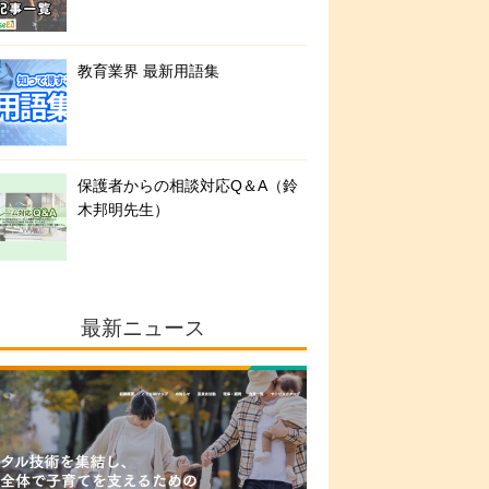
教育業界 最新用語集
保護者からの相談対応Q＆A（鈴
木邦明先生）
最新ニュース