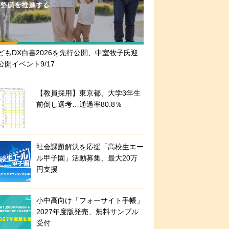
どもDX白書2026を先行公開、中室牧子氏迎
公開イベント9/17
【教員採用】東京都、大学3年生
前倒し選考…通過率80.8％
社会課題解決を応援「高校生エー
ル甲子園」活動募集、最大20万
円支援
小中高向け「フォーサイト手帳」
2027年度版発売、無料サンプル
受付