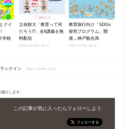
とクイ
立命館大「教育って何
教育旅行向け「SDGs
！
だろう!?」全6講義を無
探究プログラム」開
小学校
料配信
発…神戸観光局
2023.3.20 Mon 18:15
2023.2.9 Thu 16:15
数ランクイン
2022.4.18 Mon 16:15
お届けします。
この記事が気に入ったらフォローしよう