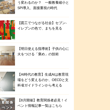
う変わるのか？ 一般教養縮小と
SPI導入、面接重視の時代
【図工でつながる社会】セブン‐
イレブンの色で、まちを見る
【明日使える指導術】子供の心に
火をつける「褒め」の技術
【AI時代の教育】生成AIは教育現
場をどう変えるのか、OECDと文
科省ガイドラインから考える
【8月開催】教育関係者必見！イ
ベント情報記事一覧はこちら