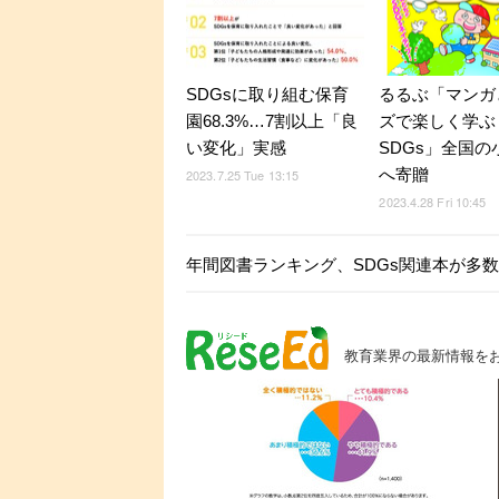
SDGsに取り組む保育
るるぶ「マンガ
園68.3%…7割以上「良
ズで楽しく学ぶ
い変化」実感
SDGs」全国の
へ寄贈
2023.7.25 Tue 13:15
2023.4.28 Fri 10:45
年間図書ランキング、SDGs関連本が多
教育業界の最新情報を