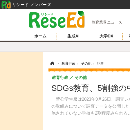
リシード メンバーズ
教育業界ニュース
ホーム
生成AI
大学DX
ホーム
›
教育行政
›
その他
›
記事
教育行政
その他
SDGs教育、5割強
菅公学生服は2023年9月26日、調査
の取組みについて調査データを公開した
施されていない学校も2割程度みられる