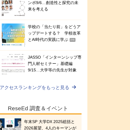
ンポ9/6…創造性と探究の未
来を考える
学校の「当たり前」をどうア
ップデートする？ 学校改革
とAI時代の実践に学ぶ
PR
JASSO「インターンシップ専
門人材セミナー」基礎編
9/15…大学等の先生が対象
アクセスランキングをもっと見る
ReseEd 調査＆イベント
年末SP 大学DX 2025総括と
2026展望、4人のキーマンが