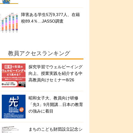
障害ある学生5万9,377人、在籍
校89.4％…JASSO調査
教員アクセスランキング
探究学習でウェルビーイング
向上、授業実践を紹介する中
高教員向けセミナー8/26
昭和女子大、教員向け研修
「先3」9月開講…日本の教育
の強みに着目
まちのこども財団設立記念シ