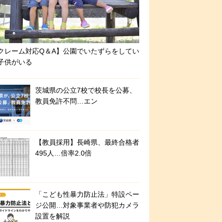
クレーム対応Q＆A】公園でいたずらをしてい
子供がいる
茨城県の公立7校で校長を公募、
教員免許不問…エン
【教員採用】長崎県、最終合格者
495人…倍率2.0倍
「こども性暴力防止法」特設ペー
ジ公開…対象事業者や防犯カメラ
設置を解説