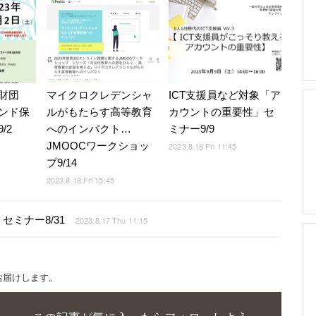
財団
マイクロクレデンシャ
ICT支援員など対象「ア
ンド保
ルがもたらす高等教育
カウントの重要性」セ
/2
へのインパクト…
ミナー9/9
JMOOCワークショッ
2023.8.18 Fri 11:45
プ9/14
2023.8.18 Fri 15:45
ミナー8/31
2023.8.17 Thu 11:15
お届けします。