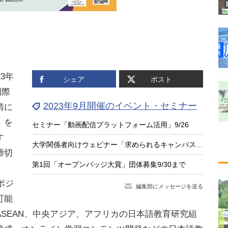
3年
シェア
ポスト
国際
2023年9月開催のイベント・セミナー
請に
」を
セミナー「動画配信プラットフォーム活用」9/26
す
大学関係者向けウェビナー「求められるキャンパス再編」9/27
締切
第1回「オープンバッジ大賞」団体募集9/30まで
ポジ
編集部にメッセージを送る
可能
SEAN、中央アジア、アフリカの日本語教育研究組