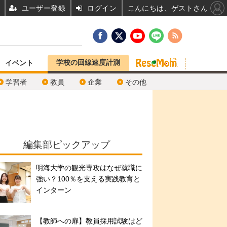
ユーザー登録
ログイン
こんにちは、ゲストさん
学校の回線速度計測
イベント
学習者
教員
企業
その他
編集部ピックアップ
明海大学の観光専攻はなぜ就職に
強い？100％を支える実践教育と
インターン
【教師への扉】教員採用試験はど