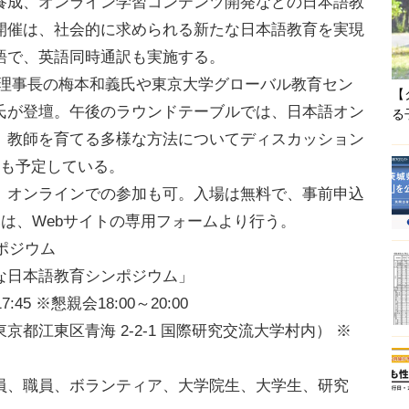
養成、オンライン学習コンテンツ開発などの日本語教
開催は、社会的に求められる新たな日本語教育を実現
語で、英語同時通訳も実施する。
理事長の梅本和義氏や東京大学グローバル教育セン
【
氏が登壇。午後のラウンドテーブルでは、日本語オン
る
、教師を育てる多様な方法についてディスカッション
会も予定している。
オンラインでの参加も可。入場は無料で、事前申込
みは、Webサイトの専用フォームより行う。
ポジウム
な日本語教育シンポジウム」
:45 ※懇親会18:00～20:00
都江東区青海 2-2-1 国際研究交流大学村内） ※
員、職員、ボランティア、大学院生、大学生、研究