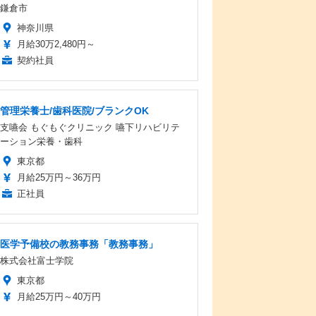
鎌倉市
神奈川県
月給30万2,480円～
契約社員
管理栄養士/歯科医院/ブランクOK
支嚥会 もぐもぐクリニック 嚥下リハビリテ
ーション栄養・歯科
東京都
月給25万円～36万円
正社員
医学予備校の教務事務「教務事務」
株式会社富士学院
東京都
月給25万円～40万円