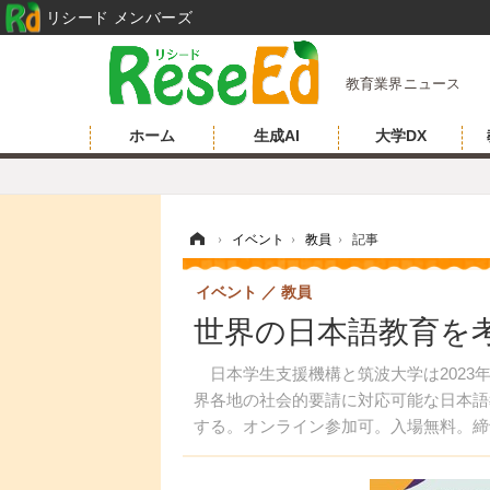
リシード メンバーズ
教育業界ニュース
ホーム
生成AI
大学DX
ホーム
›
イベント
›
教員
›
記事
イベント
教員
世界の日本語教育を考
日本学生支援機構と筑波大学は2023年
界各地の社会的要請に対応可能な日本語
する。オンライン参加可。入場無料。締切