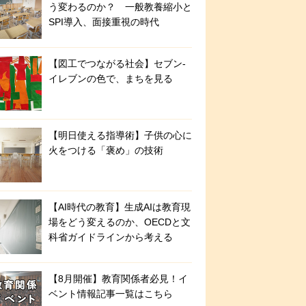
う変わるのか？ 一般教養縮小と
SPI導入、面接重視の時代
【図工でつながる社会】セブン‐
イレブンの色で、まちを見る
【明日使える指導術】子供の心に
火をつける「褒め」の技術
【AI時代の教育】生成AIは教育現
場をどう変えるのか、OECDと文
科省ガイドラインから考える
【8月開催】教育関係者必見！イ
ベント情報記事一覧はこちら