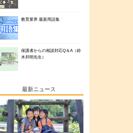
教育業界 最新用語集
保護者からの相談対応Q＆A（鈴
木邦明先生）
最新ニュース