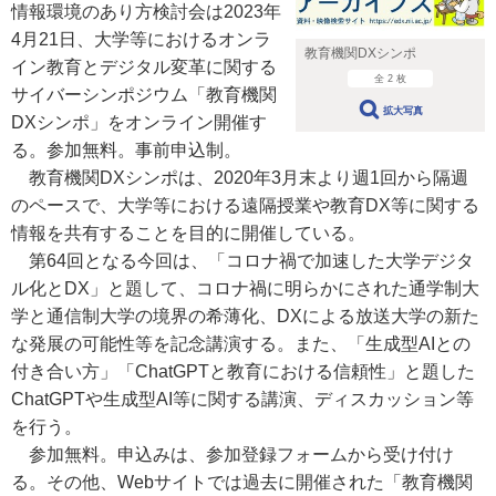
情報環境のあり方検討会は2023年
4月21日、大学等におけるオンラ
教育機関DXシンポ
イン教育とデジタル変革に関する
全 2 枚
サイバーシンポジウム「教育機関
拡大写真
DXシンポ」をオンライン開催す
る。参加無料。事前申込制。
教育機関DXシンポは、2020年3月末より週1回から隔週
のペースで、大学等における遠隔授業や教育DX等に関する
情報を共有することを目的に開催している。
第64回となる今回は、「コロナ禍で加速した大学デジタ
ル化とDX」と題して、コロナ禍に明らかにされた通学制大
学と通信制大学の境界の希薄化、DXによる放送大学の新た
な発展の可能性等を記念講演する。また、「生成型AIとの
付き合い方」「ChatGPTと教育における信頼性」と題した
ChatGPTや生成型AI等に関する講演、ディスカッション等
を行う。
参加無料。申込みは、参加登録フォームから受け付け
る。その他、Webサイトでは過去に開催された「教育機関