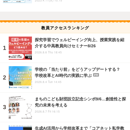
2023.4.11(火) 10:15
教員アクセスランキング
探究学習でウェルビーイング向上、授業実践を紹
介する中高教員向けセミナー8/26
2026.8.6 Thu 18:45
学校の「当たり前」をどうアップデートする？
学校改革とAI時代の実践に学ぶ
PR
2026.8.4 Tue 14:45
まちのこども財団設立記念シンポ9/6…創造性と探
究の未来を考える
2026.8.7 Fri 16:15
生成AI活用から学校改革まで「コアネット私学教