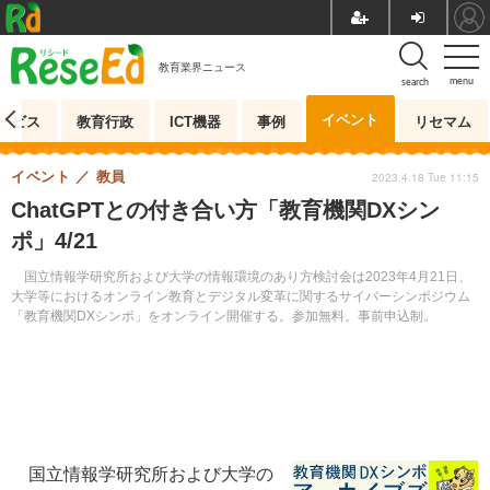
教育業界ニュース
menu
search
イベント
ービス
教育行政
ICT機器
事例
リセマム
イベント
教員
2023.4.18 Tue 11:15
ChatGPTとの付き合い方「教育機関DXシン
ポ」4/21
国立情報学研究所および大学の情報環境のあり方検討会は2023年4月21日、
大学等におけるオンライン教育とデジタル変革に関するサイバーシンポジウム
「教育機関DXシンポ」をオンライン開催する。参加無料。事前申込制。
国立情報学研究所および大学の