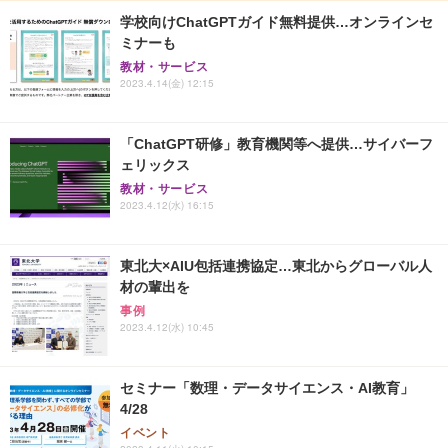
学校向けChatGPTガイド無料提供…オンラインセ
ミナーも
教材・サービス
2023.4.14(金) 12:15
「ChatGPT研修」教育機関等へ提供…サイバーフ
ェリックス
教材・サービス
2023.4.12(水) 16:15
東北大×AIU包括連携協定…東北からグローバル人
材の輩出を
事例
2023.4.12(水) 10:45
セミナー「数理・データサイエンス・AI教育」
4/28
イベント