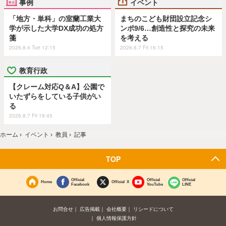
事例
イベント
「地方・単科」の室蘭工業大
まちのこども財団設立記念シ
学が示した大学DX成功の処方
ンポ9/6…創造性と探究の未来
箋
を考える
2026.8.4 Tue 12:15
2026.8.7 Fri 16:15
教育行政
【クレーム対応Q＆A】公園で
いたずらをしている子供がい
る
2026.8.7 Fri 19:45
ホーム
›
イベント
›
教員
›
記事
TOP
Official
Official
Official
Home
Official X
Facebook
YouTube
LINE
お問合せ
広告掲載
会社概要
リシードについて
個人情報保護方針