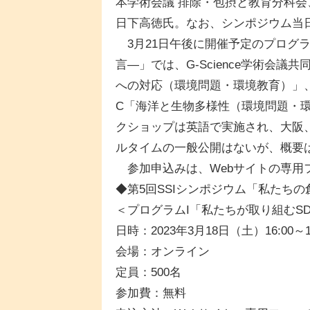
本学術会議 排除・包摂と教育分科会、
日下高徳氏。なお、シンポジウム当
3月21日午後に開催予定のプログラ
言―」では、G-Science学術会
への対応（環境問題・環境教育）」、B
C「海洋と生物多様性（環境問題・
クショップは英語で実施され、大阪
ルタイムの一般公開はないが、概要
参加申込みは、Webサイトの専用
◆第5回SSIシンポジウム「私たち
＜プログラムI「私たちが取り組むSD
日時：2023年3月18日（土）16:00～19
会場：オンライン
定員：500名
参加費：無料