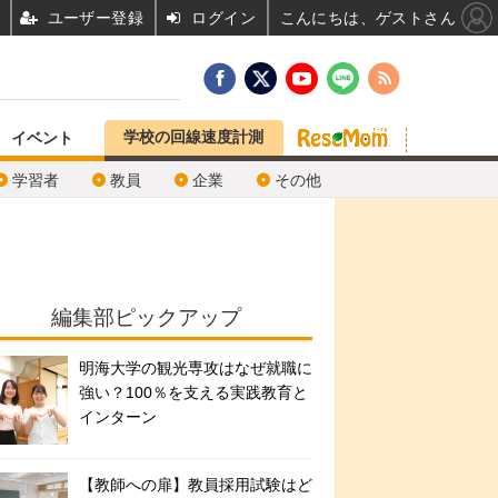
ユーザー登録
ログイン
こんにちは、ゲストさん
学校の回線速度計測
イベント
学習者
教員
企業
その他
編集部ピックアップ
明海大学の観光専攻はなぜ就職に
強い？100％を支える実践教育と
インターン
【教師への扉】教員採用試験はど