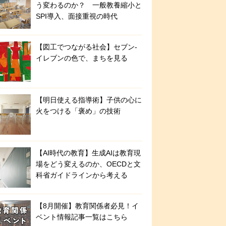
う変わるのか？ 一般教養縮小と
SPI導入、面接重視の時代
【図工でつながる社会】セブン‐
イレブンの色で、まちを見る
【明日使える指導術】子供の心に
火をつける「褒め」の技術
【AI時代の教育】生成AIは教育現
場をどう変えるのか、OECDと文
科省ガイドラインから考える
【8月開催】教育関係者必見！イ
ベント情報記事一覧はこちら