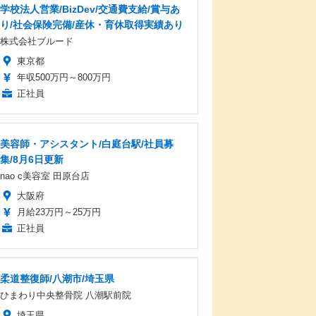
学校法人営業/BizDev/交通費支給/賞与あ
り/社会保険完備/産休・育休取得実績あり
株式会社ブルード
東京都
年収500万円～800万円
正社員
美容師・アシスタント/白庭台駅/社員募
集/8月6日更新
nao c美容室 田原台店
大阪府
月給23万円～25万円
正社員
柔道整復師/八潮市/埼玉県
ひまわり中央整骨院 八潮駅前院
埼玉県