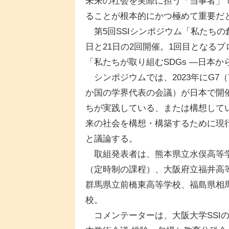
未来の社会を実際に担う「当事者」
ることが根本的にかつ極めて重要だ
第5回SSIシンポジウム「私たちの
日と21日の2回開催。1回目となるプ
「私たちが取り組むSDGs ―日本か
シンポジウムでは、2023年にG7（7
か国の学界代表の会議）が日本で開
ちが実践している、または構想してい
来の社会を構想・構築するために現
と議論する。
取組発表者は、熊本県立水俣高等学
（定時制の課程）、大阪府立福井高
群馬県立前橋東高等学校、福島県相
校。
コメンテーターは、大阪大学SSIの