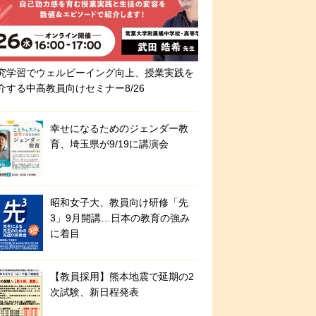
究学習でウェルビーイング向上、授業実践を
介する中高教員向けセミナー8/26
幸せになるためのジェンダー教
育、埼玉県が9/19に講演会
昭和女子大、教員向け研修「先
3」9月開講…日本の教育の強み
に着目
【教員採用】熊本地震で延期の2
次試験、新日程発表