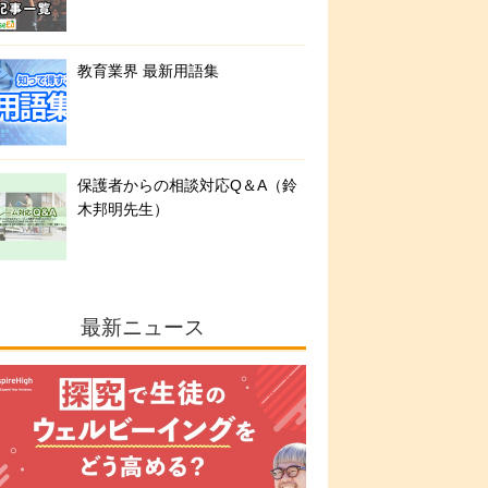
教育業界 最新用語集
保護者からの相談対応Q＆A（鈴
木邦明先生）
最新ニュース