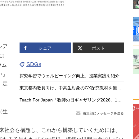
シア
シェア
ポスト
究は
SDGs
ウム
い』
探究学習でウェルビーイング向上、授業実践を紹介する中高教員向けセミナー8/26
。定
東京都内教員向け、中高生対象のGX探究教材を無料公開
Teach For Japan「教師の日ギャザリング2026」10/4…クラファンも始動
な
（生
編集部にメッセージを送る
た未来社会を構想し、これから構築していくためには、