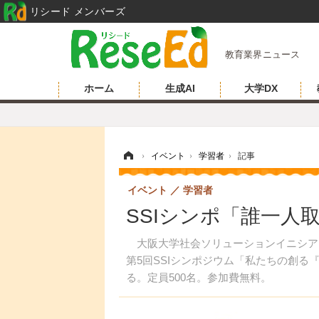
リシード メンバーズ
教育業界ニュース
ホーム
生成AI
大学DX
ホーム
›
イベント
›
学習者
›
記事
イベント
学習者
SSIシンポ「誰一人
大阪大学社会ソリューションイニシアティブ
第5回SSIシンポジウム「私たちの創
る。定員500名。参加費無料。