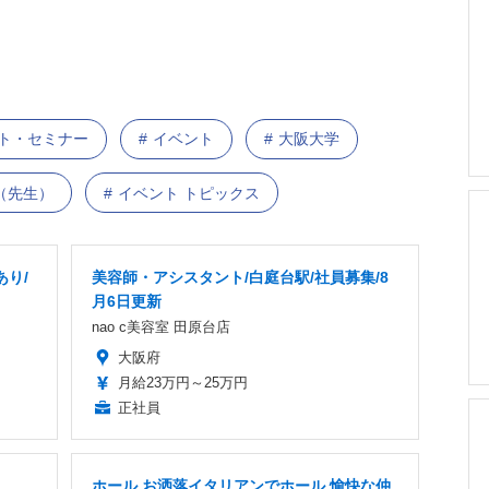
ント・セミナー
イベント
大阪大学
（先生）
イベント トピックス
あり/
美容師・アシスタント/白庭台駅/社員募集/8
月6日更新
nao c美容室 田原台店
大阪府
月給23万円～25万円
正社員
ホール お洒落イタリアンでホール 愉快な仲