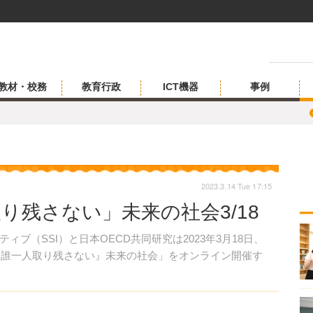
教材・校務
教育行政
ICT機器
事例
2023.3.14 Tue 17:15
取り残さない」未来の社会3/18
（SSI）と日本OECD共同研究は2023年3月18日、
る『誰一人取り残さない』未来の社会」をオンライン開催す