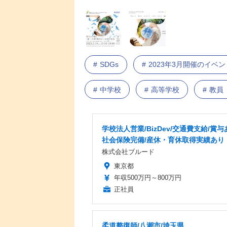
SDGs
2023年3月開催のイベ
中学校
高等学校
教員
学校法人営業/BizDev/交通費支給/賞与
社会保険完備/産休・育休取得実績あり
株式会社ブルード
東京都
年収500万円～800万円
正社員
柔道整復師/八潮市/埼玉県