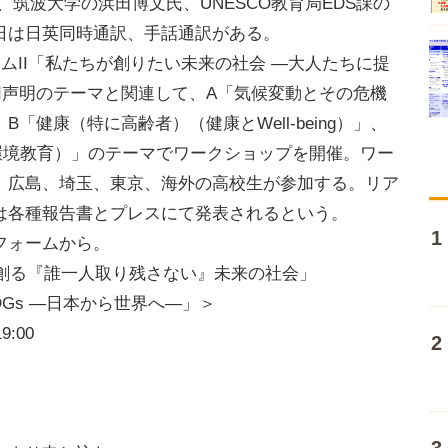
筑波大学の浜田博文氏、UNESCO教育局EDS課の
日は日英同時通訳、手話通訳がある。
ムII「私たちが創りたい未来の社会 ―大人たちに提
議共同声明のテーマと関連して、A「気候変動とその危機
「健康（特に高齢者）（健康とWell-being）」、
環境教育）」のテーマでワークショップを開催。ワー
、広島、埼玉、東京、海外の高校生が参加する。リア
は各種報告書とプレスにて発表されるという。
フォームから。
の創る『誰一人取り残さない』未来の社会」
Gs ―日本から世界へ―」＞
:00