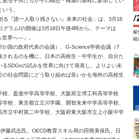
である子供たちがその構想・構築の過程に参加してい
という。
創る『誰一人取り残さない』未来の社会」は、3月18
ログラムIの開催は3月18日午後4時から。テーマは
探
ら世界へ―」。
紹
か国の政府代表の会議）、G-Science学術会議（7
催されるのを機に、日本の高校生・中学生が、自分た
るSDGsの試みを世界に向けて発表し、よりよい未
行の社会問題にどう取り組めば良いかを海外の高校生
校、盈進中学高等学校、大阪府立堺工科高等学校
等学校、東京都立立川学園、開智未来中学高等学校、
馬市立中村第二中学校、大阪府東大阪市立上小阪中学
伊藤武志氏、OECD教育スキル局の田熊美保氏、日