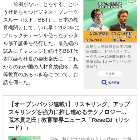
「前例がないことをする」とい
う社是をもつビジネス・ブレーク
スルー（以下、BBT）。日本の教
育機関として、いち早く2020年に
ブロックチェーンを使ったデジタ
ル修了証書を発行した。最先端の
高度な人材育成を日本の国
試みにチャレンジし続けるBBT代
家戦略に…ビジネス・ブレ
ークスルー代表取締役社長
表取締役社長の柴田巌氏に、これ
柴田巌氏【オープンバッジ
からのわが国の人材育成戦略、高
連載4】
等教育のあるべき姿について、お
全 2 枚
話を伺った。
拡大写真
【オープンバッジ連載1】リスキリング、アップ
スキリングを強力に推し進めるテクノロジー…
荒木貴之氏 | 教育業界ニュース「ReseEd（リシ
ード）」
現在、新たな学びの形を支える技術として急