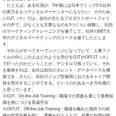
たとえば、ある社員が、5年後には日本でトップ5％以内
の実力をもつデジタルマーケッターになりたい、そのため
にOJT（※）では、会社の主たるプロダクトポートフォリ
オの中で、少なくとも主要なものを3つぐらい経験し、社内
のマーケティングトレーニングを修了して、社外のBBT大
学のデジタルマーケティングのコースを修了したとしま
す。
それらがすべてオープンバッジになっていて、人事ファ
イルの中にこの人はどのような学びをOJTやOFFJT（※）
で行ったのかということが、デジタルで残っていく。それ
を集積すれば、会社は自社のタレント・データベースを構
築でき、さらに、自社のジョブ型雇用におけるキャリア開
発を明示することができる、というのがあるべき方向感だ
と思っています。
※OJT、On-the-Job Training：職場での実践を通じて業務知
識を身につける育成手法
※OFFJT、Off-the-Job Training：職場を離れた場所での研
修や学習全般を指し、業務を行ううえで、必要な知識や技