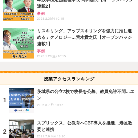
連載2】
事例
2023.2.3(金) 10:15
リスキリング、アップスキリングを強力に推し進
めるテクノロジー…荒木貴之氏【オープンバッジ
連載1】
事例
2023.1.20(金) 10:15
授業アクセスランキング
茨城県の公立7校で校長を公募、教員免許不問…エ
ン
2026.8.7 Fri 19:15
スプリックス、公教育へCBT導入を推進…港区教
委と連携
2021.7.6 Tue 16:20