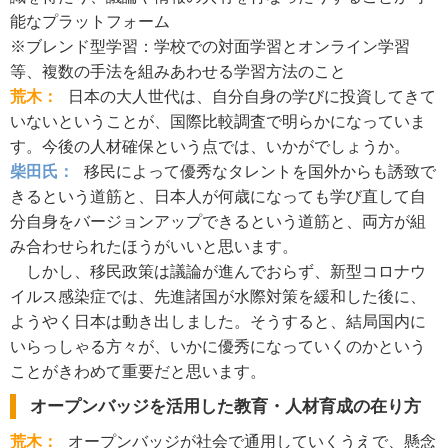
能なプラットフォーム
※ブレンド型学習：学校での対面学習とオンライン学習
等、複数の手法を組みあわせる学習方法のこと
荒木：
日本の大人世代は、自分自身の学びに投資してきて
いないということが、国際比較調査で明らかになっていま
す。今後の人材確保という点では、いかがでしょうか。
柴田氏：
移民によって優秀なタレントを国外からも誘致で
きるという道筋と、日本人が何歳になっても学び直して自
分自身をバージョンアップできるという道筋と、両方が組
み合わせられたほうがいいと思います。
しかし、移民政策は議論が進んでおらず、新型コロナウ
イルス感染症では、先進諸国が水際対策を緩和した後に、
ようやく日本は動き出しました。そうすると、結局国内に
いらっしゃる方々が、いかに優秀になっていくのかという
ことがきわめて重要だと思います。
オープンバッジを活用した教育・人材育成の在り方
荒木：
オープンバッジが社会で通用していくうえで、懸念