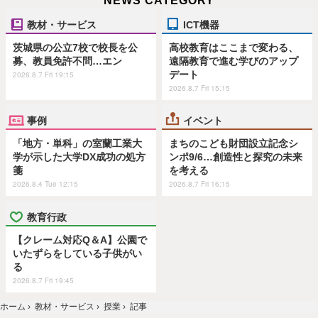
NEWS CATEGORY
教材・サービス
ICT機器
茨城県の公立7校で校長を公
高校教育はここまで変わる、
募、教員免許不問…エン
遠隔教育で進む学びのアップ
デート
2026.8.7 Fri 19:15
2026.8.7 Fri 15:15
事例
イベント
「地方・単科」の室蘭工業大
まちのこども財団設立記念シ
学が示した大学DX成功の処方
ンポ9/6…創造性と探究の未来
箋
を考える
2026.8.4 Tue 12:15
2026.8.7 Fri 16:15
教育行政
【クレーム対応Q＆A】公園で
いたずらをしている子供がい
る
2026.8.7 Fri 19:45
ホーム
›
教材・サービス
›
授業
›
記事