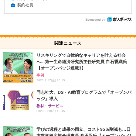
契約社員
Sponsored by
関連ニュース
リスキリングで自律的なキャリアを叶える社会
へ…第一生命経済研究所主任研究員 白石香織氏
【オープンバッジ連載3】
事例
2023.2.17(金) 10:15
同志社大、DS・AI教育プログラムで「オープンバ
ッジ」導入
教材・サービス
2023.2.20(月) 12:45
学びの過程と成果の両立、コスト95％削減も…日
本数学検定協会理事長 髙田忍氏【オープンバッジ