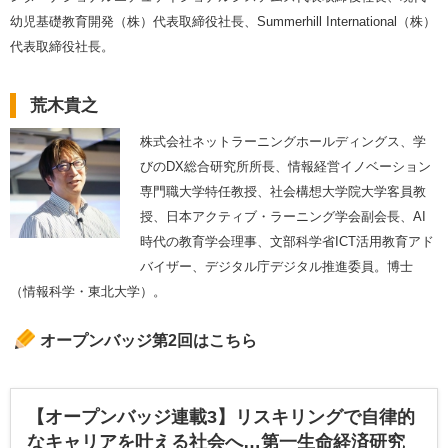
幼児基礎教育開発（株）代表取締役社長、Summerhill International（株）
代表取締役社長。
荒木貴之
株式会社ネットラーニングホールディングス、学
びのDX総合研究所所⻑、情報経営イノベーション
専⾨職⼤学特任教授、社会構想⼤学院⼤学客員教
授、⽇本アクティブ・ラーニング学会副会⻑、AI
時代の教育学会理事、⽂部科学省ICT活⽤教育アド
バイザー、デジタル庁デジタル推進委員。博⼠
（情報科学・東北⼤学）。
オープンバッジ第2回はこちら
【オープンバッジ連載3】リスキリングで自律的
なキャリアを叶える社会へ…第一生命経済研究