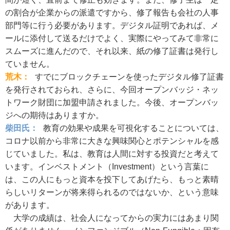
の割合が企業からの派遣ですから、修了報告も会社の人事
部門等に行う必要があります。デジタル証明であれば、メ
ールに添付して送るだけでよく、実際にやってみて非常に
スムーズに進んだので、それ以来、紙の修了証書は発行し
ていません。
荒木：
すでにブロックチェーンを使ったデジタル修了証書
を発行されておられ、さらに、今回オープンバッジ・ネッ
トワーク財団に加盟申請されました。今後、オープンバッ
ジへの期待はありますか。
柴田氏：
教育の効果や成果を可視化することについては、
コロナ以前から非常に大きな興味関心とポテンシャルを感
じていました。私は、教育は人間に対する投資だと考えて
います。インベストメント（Investment）という言葉に
は、この人にもっと資本を投下してあげたら、もっと素晴
らしいリターンが将来得られるのではないか、という意味
があります。
大学の成績は、社会人になってからの実力にはあまり関