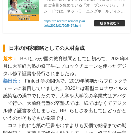
速に注目を集めている「オープンバッジ」。リ
シードでは、ネットラーニングホールディング
ス執⾏役員、同社学びのDX総合研究所所⻑の
https://reseed.resemom.jp/ar
荒木貴之氏による新連載をスタートする。
続きを読む »
ticle/2023/01/20/5474.html
日本の国家戦略としての人材育成
荒木：
BBTはわが国の教育機関としては初めて、2020年4
月に大前経営塾の修了生にブロックチェーンを使ったデジ
タル修了証書を発行されましたね。
柴田氏：
Fintech等の関係で、2019年初期からブロックチ
ェーンに着目していました。2020年は新型コロナウイルス
感染症の渦中でしたので、大学や大学院の卒業式はアバタ
ーで行い、大前経営塾の卒塾式では、紙ではなくてデジタ
ル修了証書を渡しました。BBTらしさを出してはどうかと
いうのがそもそもの発端です。
コスト的にも紙の証書を出すよりも安価で納品までの期
間が短く、直前まで修正も効きます。また、修了生は一定