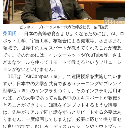
ビジネス・ブレークスルー代表取締役社長 柴田巌氏
柴田氏：
日本の高等教育がよりよくなるためには、AI、ロ
ボット工学、宇宙工学、核融合による発電等、さまざまな
領域で、世界中のエキスパートが教えてくれることが理想
です。そのためには、インターネットやYouTube等、さま
ざまなツールを使ってリモートで教えるというソリューシ
ョンがないといけません。
BBTは「AirCampus（※）」で遠隔授業を実施していま
すが、日本中の大学が共有できるｅラーニングやブレンド
型学習（※）のインフラをつくり、そのインフラを活用す
れば、どの大学であっても世界中のエキスパートが教鞭を
とることができます。知識をインプットするような講義
は、先生がリアルで同じ話をずっとリピートする必要はあ
りません。一度録画してしまえば、必要に応じて撮り直せ
ば良いのです。むしろ、ディスカッションやアウトプット