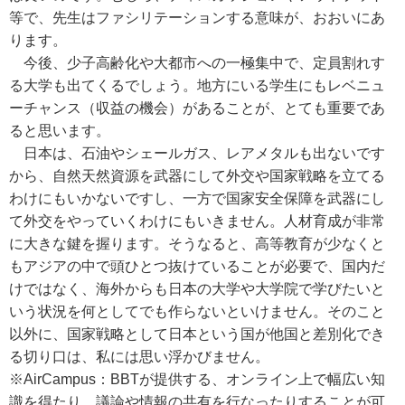
等で、先生はファシリテーションする意味が、おおいにあ
ります。
今後、少子高齢化や大都市への一極集中で、定員割れす
る大学も出てくるでしょう。地方にいる学生にもレベニュ
ーチャンス（収益の機会）があることが、とても重要であ
ると思います。
日本は、石油やシェールガス、レアメタルも出ないです
から、自然天然資源を武器にして外交や国家戦略を立てる
わけにもいかないですし、一方で国家安全保障を武器にし
て外交をやっていくわけにもいきません。人材育成が非常
に大きな鍵を握ります。そうなると、高等教育が少なくと
もアジアの中で頭ひとつ抜けていることが必要で、国内だ
けではなく、海外からも日本の大学や大学院で学びたいと
いう状況を何としてでも作らないといけません。そのこと
以外に、国家戦略として日本という国が他国と差別化でき
る切り口は、私には思い浮かびません。
※AirCampus：BBTが提供する、オンライン上で幅広い知
識を得たり、議論や情報の共有を行なったりすることが可