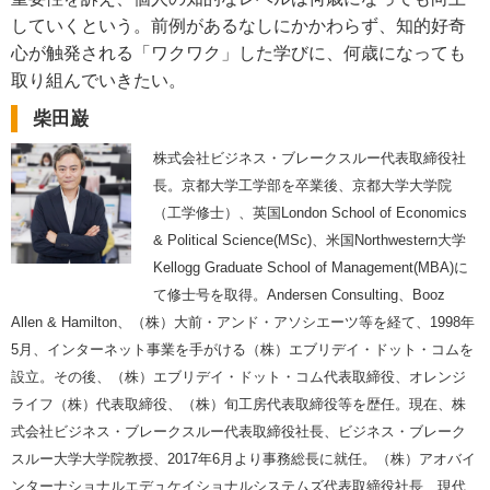
していくという。前例があるなしにかかわらず、知的好奇
心が触発される「ワクワク」した学びに、何歳になっても
取り組んでいきたい。
柴田巌
株式会社ビジネス・ブレークスルー代表取締役社
長。京都大学工学部を卒業後、京都大学大学院
（工学修士）、英国London School of Economics
& Political Science(MSc)、米国Northwestern大学
Kellogg Graduate School of Management(MBA)に
て修士号を取得。Andersen Consulting、Booz
Allen & Hamilton、（株）大前・アンド・アソシエーツ等を経て、1998年
5月、インターネット事業を手がける（株）エブリデイ・ドット・コムを
設立。その後、（株）エブリデイ・ドット・コム代表取締役、オレンジ
ライフ（株）代表取締役、（株）旬工房代表取締役等を歴任。現在、株
式会社ビジネス・ブレークスルー代表取締役社長、ビジネス・ブレーク
スルー大学大学院教授、2017年6月より事務総長に就任。（株）アオバイ
ンターナショナルエデュケイショナルシステムズ代表取締役社長、現代