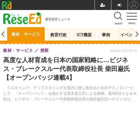
教育業界ニュース
menu
search
教材・サービス
測
教育行政
ICT機器
事例
イベント
教材・サービス
授業
2023.3.3 Fri 10:15
高度な人材育成を日本の国家戦略に…ビジネ
ス・ブレークスルー代表取締役社長 柴田巌氏
【オープンバッジ連載4】
リスキリング、アップスキリングを強力に推し進めるためのテクノロジーと
して、「オープンバッジ」を紹介する荒木貴之氏による連載。第4回目となる今
回は、ビジネス・ブレークスルー代表取締役社長の柴田巌氏氏へのインタビュ
ーを実施した。