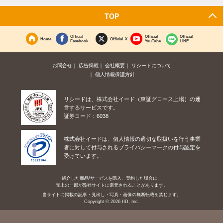
TOP
Official
Official
Official
Home
Official X
Facebook
YouTube
LINE
お問合せ
広告掲載
会社概要
リシードについて
個人情報保護方針
リシードは、株式会社イード（東証グロース上場）の運
営するサービスです。
証券コード：6038
株式会社イードは、個人情報の適切な取扱いを行う事業
者に対して付与されるプライバシーマークの付与認定を
受けています。
紹介した商品/サービスを購入、契約した場合に、
売上の一部が弊社サイトに還元されることがあります。
当サイトに掲載の記事・見出し・写真・画像の無断転載を禁じます。
Copyright © 2026 IID, Inc.