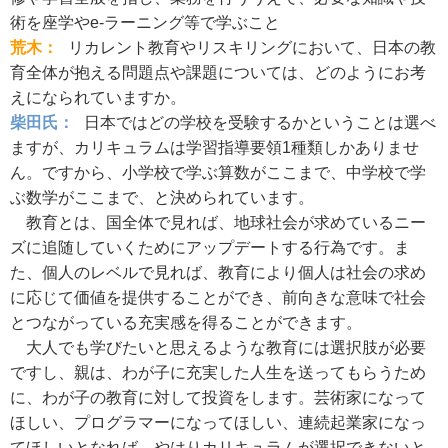
術を座学やe-ラーニング等で学ぶこと
荒木：
リカレント教育やリスキリングにおいて、日本の教
育全体が抱える問題点や課題については、どのようにお考
えになられていますか。
柴田氏：
日本ではどの学校を受験するかということは選べ
ますが、カリキュラムは学習指導要領1種類しかありませ
ん。ですから、小学校で学ぶ算数がここまで、中学校で学
ぶ数学がここまで、と決められています。
教育とは、国全体で見れば、地球社会が求めているニー
ズに追随していくためにアップデートする行為です。ま
た、個人のレベルで見れば、教育により個人は社会の求め
に応じて価値を提供することができ、前向きな意味で社会
とつながっている充実感を得ることができます。
大人でも学びたいと思えるような教育には選択肢が必要
ですし、親は、わが子に充実した人生を送ってもらうため
に、わが子の教育に対して投資をします。芸術家になって
ほしい、プログラマーになってほしい、連続起業家になっ
てほしいとなれば、やはりカリキュラムが選択できないと