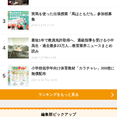
実馬を使った出張授業「馬はともだち」参加校募
集
2022.5.6 Fri 11:15
最短1年で教員免許取得へ、通級指導を受ける小中
高生・過去最多23万人…教育業界ニュースまとめ
読み
2026.7.27 Mon 5:55
小学校低学年向け体育教材「カラチャレ」300校に
無償配布
2021.9.30 Thu 15:45
ランキングをもっと見る
編集部ピックアップ