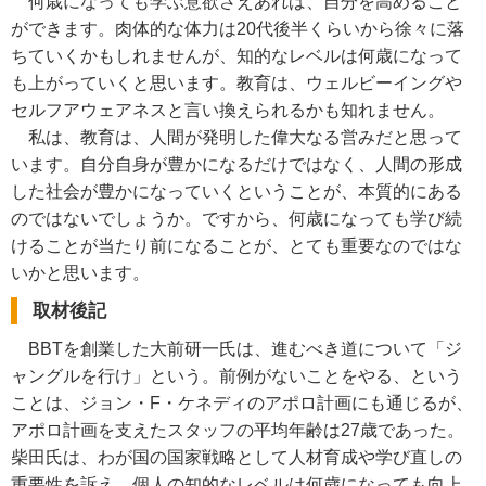
何歳になっても学ぶ意欲さえあれば、自分を高めること
ができます。肉体的な体力は20代後半くらいから徐々に落
ちていくかもしれませんが、知的なレベルは何歳になって
も上がっていくと思います。教育は、ウェルビーイングや
セルフアウェアネスと言い換えられるかも知れません。
私は、教育は、人間が発明した偉大なる営みだと思って
います。自分自身が豊かになるだけではなく、人間の形成
した社会が豊かになっていくということが、本質的にある
のではないでしょうか。ですから、何歳になっても学び続
けることが当たり前になることが、とても重要なのではな
いかと思います。
取材後記
BBTを創業した大前研一氏は、進むべき道について「ジ
ャングルを行け」という。前例がないことをやる、という
ことは、ジョン・F・ケネディのアポロ計画にも通じるが、
アポロ計画を支えたスタッフの平均年齢は27歳であった。
柴田氏は、わが国の国家戦略として人材育成や学び直しの
重要性を訴え、個人の知的なレベルは何歳になっても向上