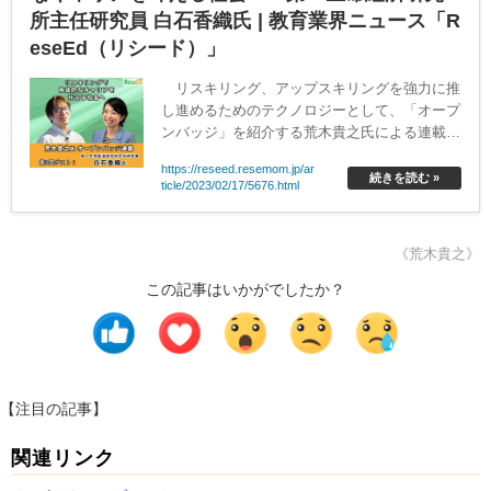
所主任研究員 白石香織氏 | 教育業界ニュース「R
eseEd（リシード）」
リスキリング、アップスキリングを強力に推
し進めるためのテクノロジーとして、「オープ
ンバッジ」を紹介する荒木貴之氏による連載。
第3回目となる今回は、第一生命経済研究所主
https://reseed.resemom.jp/ar
任研究員の白石香織氏へのインタビューを実施
続きを読む »
ticle/2023/02/17/5676.html
した。
《荒木貴之》
この記事はいかがでしたか？
【注目の記事】
関連リンク