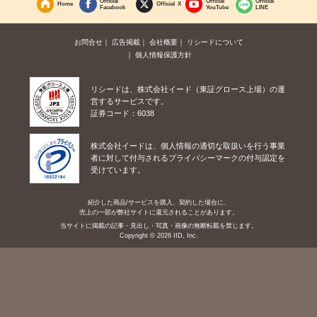
Official
Official
Official
Home
Official X
Facebook
YouTube
LINE
お問合せ
広告掲載
会社概要
リシードについて
個人情報保護方針
リシードは、株式会社イード（東証グロース上場）の運
営するサービスです。
証券コード：6038
株式会社イードは、個人情報の適切な取扱いを行う事業
者に対して付与されるプライバシーマークの付与認定を
受けています。
紹介した商品/サービスを購入、契約した場合に、
売上の一部が弊社サイトに還元されることがあります。
当サイトに掲載の記事・見出し・写真・画像の無断転載を禁じます。
Copyright © 2026 IID, Inc.