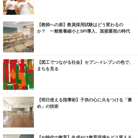
【教師への扉】教員採用試験はどう変わるの
か？ 一般教養縮小とSPI導入、面接重視の時代
【図工でつながる社会】セブン‐イレブンの色で、
まちを見る
【明日使える指導術】子供の心に火をつける「褒
め」の技術
【AI時代の教育】生成AIは教育現場をどう変える