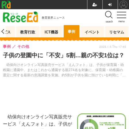
教育業界ニュース
menu
search
事例
ービス
教育行政
ICT機器
イベント
リセマム
事例
その他
2023.1.5 Thu 17:45
子供の登園中に「不安」5割…親の不安1位は？
幼保向けオンライン写真販売サービス「えんフォト」は、子供が保育園・幼
稚園に通園中、またはこれから通園する親274名を対象に、保育園・幼稚園の
選定に関する最新の意識調査を実施。約5割が子供を園に預けている時間に「不
満・不安を感じたことがある」ことがわかった。
幼保向けオンライン写真販売サ
ービス「えんフォト」は、子供が