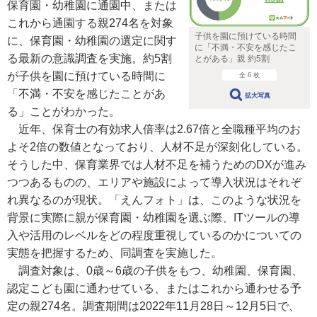
保育園・幼稚園に通園中、または
これから通園する親274名を対象
子供を園に預けている時間
に、保育園・幼稚園の選定に関す
に「不満・不安を感じたこ
る最新の意識調査を実施。約5割
とがある」親 約5割
が子供を園に預けている時間に
全 6 枚
「不満・不安を感じたことがあ
拡大写真
る」ことがわかった。
近年、保育士の有効求人倍率は2.67倍と全職種平均のお
よそ2倍の数値となっており、人材不足が深刻化している。
そうした中、保育業界では人材不足を補うためのDXが進み
つつあるものの、エリアや施設によって導入状況はそれぞ
れ異なるのが現状。「えんフォト」は、このような状況を
背景に実際に親が保育園・幼稚園を選ぶ際、ITツールの導
入や活用のレベルをどの程度重視しているのかについての
実態を把握するため、同調査を実施した。
調査対象は、0歳～6歳の子供をもつ、幼稚園、保育園、
認定こども園に通わせている、またはこれから通わせる予
定の親274名。調査期間は2022年11月28日～12月5日で、