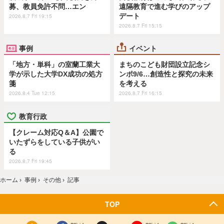
募、教員免許不問…エン
遠隔教育で進む学びのアップ
デート
2026.8.7 Fri 19:15
2026.8.7 Fri 15:15
事例
イベント
「地方・単科」の室蘭工業大
まちのこども財団設立記念シ
学が示した大学DX成功の処方
ンポ9/6…創造性と探究の未来
箋
を考える
2026.8.4 Tue 12:15
2026.8.7 Fri 16:15
教育行政
【クレーム対応Q＆A】公園で
いたずらをしている子供がい
る
2026.8.7 Fri 19:45
ホーム
›
事例
›
その他
›
記事
TOP