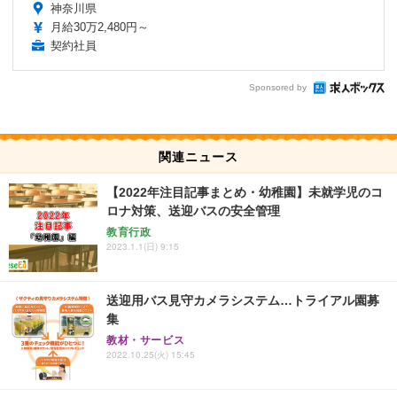
神奈川県
月給30万2,480円～
契約社員
Sponsored by
関連ニュース
【2022年注目記事まとめ・幼稚園】未就学児のコ
ロナ対策、送迎バスの安全管理
教育行政
2023.1.1(日) 9:15
送迎用バス見守カメラシステム…トライアル園募
集
教材・サービス
2022.10.25(火) 15:45