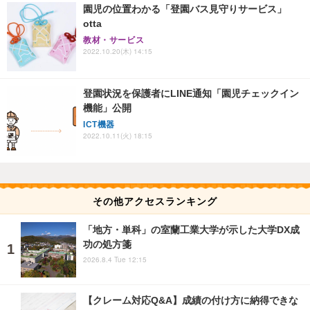
園児の位置わかる「登園バス見守りサービス」
otta
教材・サービス
2022.10.20(木) 14:15
登園状況を保護者にLINE通知「園児チェックイン
機能」公開
ICT機器
2022.10.11(火) 18:15
その他アクセスランキング
「地方・単科」の室蘭工業大学が示した大学DX成
功の処方箋
2026.8.4 Tue 12:15
【クレーム対応Q&A】成績の付け方に納得できな