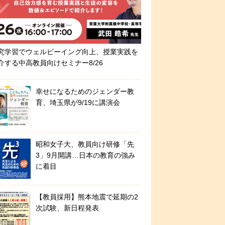
究学習でウェルビーイング向上、授業実践を
介する中高教員向けセミナー8/26
幸せになるためのジェンダー教
育、埼玉県が9/19に講演会
昭和女子大、教員向け研修「先
3」9月開講…日本の教育の強み
に着目
【教員採用】熊本地震で延期の2
次試験、新日程発表