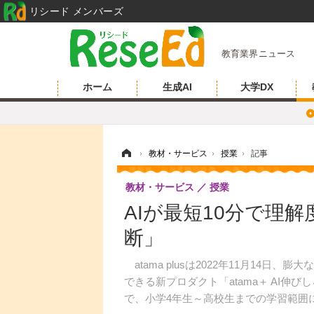
リシード メンバーズ
教育業界ニュース
ホーム
生成AI
大学DX
ホーム
›
教材・サービス
›
授業
›
記事
教材・サービス
授業
AIが最短10分で理解
断」
atama plusは2022年11月14日
できる新プロダクト「atama＋ AI
で、小学4年生～高校生までの学習範囲