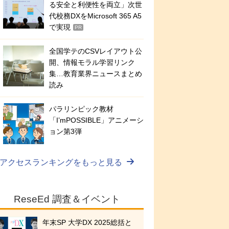
る安全と利便性を両立」次世
代校務DXをMicrosoft 365 A5
で実現
PR
全国学テのCSVレイアウト公
開、情報モラル学習リンク
集…教育業界ニュースまとめ
読み
パラリンピック教材
「I’mPOSSIBLE」アニメーシ
ョン第3弾
アクセスランキングをもっと見る
ReseEd 調査＆イベント
年末SP 大学DX 2025総括と