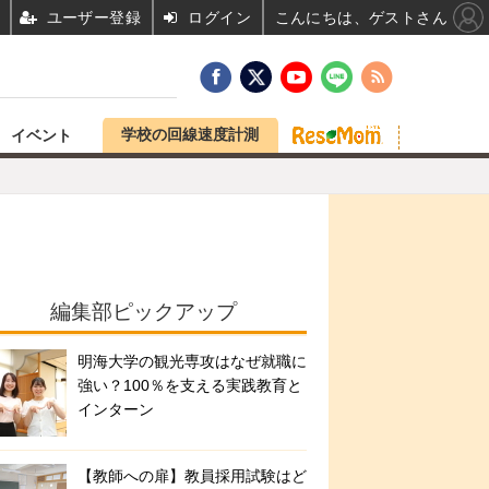
ユーザー登録
ログイン
こんにちは、ゲストさん
学校の回線速度計測
イベント
編集部ピックアップ
明海大学の観光専攻はなぜ就職に
強い？100％を支える実践教育と
インターン
【教師への扉】教員採用試験はど