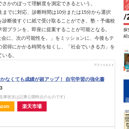
でさかのぼって理解度を測定できるという。
までに対応、診断時間は10分または15分から選択
を診断後すぐに紙で受け取ることができ、塾・予備校
学習プランを、即座に提案することが可能となる。
探
紹
に、社会に、次の可能性を。」をミッションに、今後もテ
の習得にかかる時間を短くし、「社会でいきる力」を
ている。
かなくても成績が超アップ！ 自宅学習の強化書
3
・在庫状況は記事公開時点のものです)
zon
楽天市場