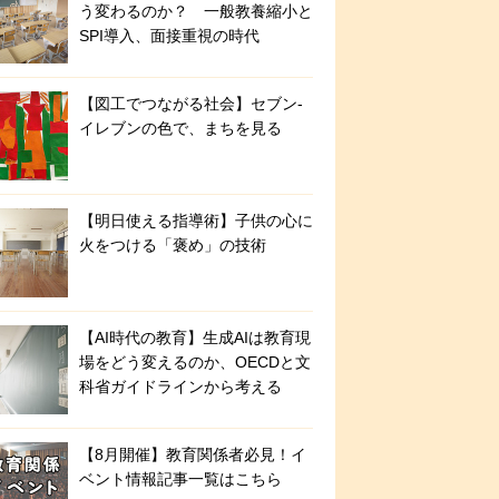
う変わるのか？ 一般教養縮小と
SPI導入、面接重視の時代
【図工でつながる社会】セブン‐
イレブンの色で、まちを見る
【明日使える指導術】子供の心に
火をつける「褒め」の技術
【AI時代の教育】生成AIは教育現
場をどう変えるのか、OECDと文
科省ガイドラインから考える
【8月開催】教育関係者必見！イ
ベント情報記事一覧はこちら