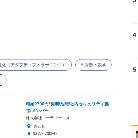
適化（アダプティブ・ラーニング）
算数・数学
）
時給2700円!長期/池袋/社内セキュリティ推
進/メンバー
株式会社エーティーエス
東京都
時給2,700円～