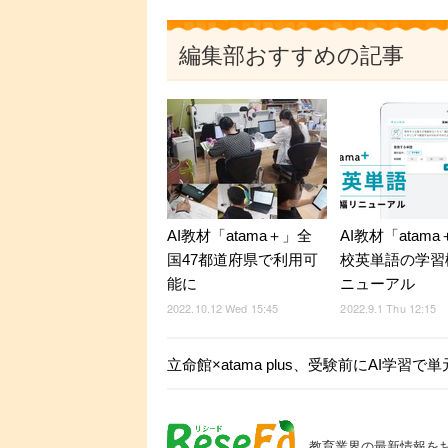
編集部おすすめの記事
AI教材「atama＋」全
AI教材「atam
国47都道府県で利用可
校英単語の学習
能に
ニューアル
2022.10.12 Wed 15:45
2022.9.1 Thu 12:15
立命館×atama plus、受験前にAI学習
教育業界の最新情報を