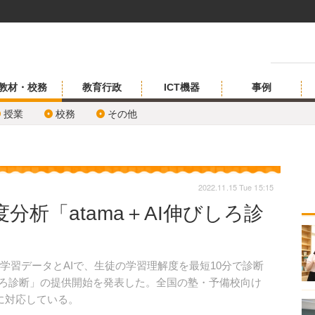
教材・校務
教育行政
ICT機器
事例
授業
校務
その他
2022.11.15 Tue 15:15
度分析「atama＋AI伸びしろ診
、膨大な学習データとAIで、生徒の学習理解度を最短10分で診断
伸びしろ診断」の提供開始を発表した。全国の塾・予備校向け
に対応している。