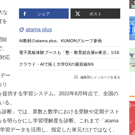
膨大な
シェア
ポスト
度を
atama plus
開始
AI教材のatama plus、KUMONグループ参画
で、
電子黒板体験ブースも「塾・教育総合展in東京」1/16
に対応
クラウド・AIで拓く大学DXの最前線8/6
習デー
編集部にメッセージを送る
カリ
提供する学習システム。2022年8月時点で、全国の
ている。
びしろ診断」では、算数と数学における受験や定期テスト
ろを明らかにし学習理解度を診断。これまで「atama
の学習データを活用し、指定した単元だけではなく、