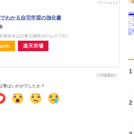
がでわかる自宅学習の強化書
0
・在庫状況は記事公開時点のものです)
zon
楽天市場
《川端珠紀》
記事はいかがでしたか？