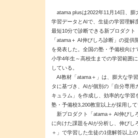
atama plusは2022年11月14日、
学習データとAIで、生徒の学習理解
最短10分で診断できる新プロダクト
「atama＋ AI伸びしろ診断」の提供
を発表した。全国の塾・予備校向け
小学4年生～高校生までの学習範囲
している。
AI教材「atama＋」は、膨大な学
タに基づき、AIが個別の「自分専用
キュラム」を作成し、効率的な学習を
塾・予備校3,200教室以上が採用し
新プロダクト「atama＋ AI伸
に向けた課題をAIが分析し、伸びし
＋」で学習した生徒の1億解答以上