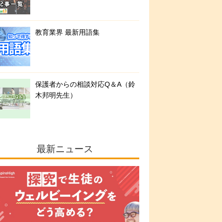
教育業界 最新用語集
保護者からの相談対応Q＆A（鈴
木邦明先生）
最新ニュース