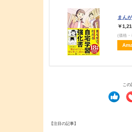
まん
￥1,21
(価格
Ama
この
【注目の記事】