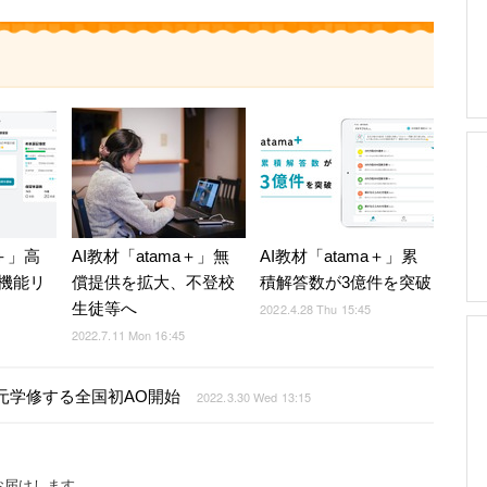
a＋」高
AI教材「atama＋」無
AI教材「atama＋」累
機能リ
償提供を拡大、不登校
積解答数が3億件を突破
生徒等へ
2022.4.28 Thu 15:45
2022.7.11 Mon 16:45
で単元学修する全国初AO開始
2022.3.30 Wed 13:15
お届けします。