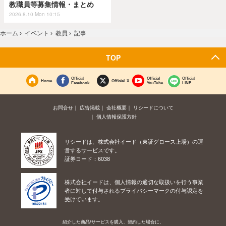
教職員等募集情報・まとめ
2026.8.10 Mon 10:15
ホーム
›
イベント
›
教員
›
記事
TOP
Official
Official
Official
Home
Official X
Facebook
YouTube
LINE
お問合せ
広告掲載
会社概要
リシードについて
個人情報保護方針
リシードは、株式会社イード（東証グロース上場）の運
営するサービスです。
証券コード：6038
株式会社イードは、個人情報の適切な取扱いを行う事業
者に対して付与されるプライバシーマークの付与認定を
受けています。
紹介した商品/サービスを購入、契約した場合に、