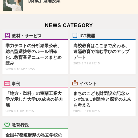
【特集】遠隔授業
NEWS CATEGORY
教材・サービス
ICT機器
学力テストの分析結果公表、
高校教育はここまで変わる、
総合型選抜等のルール明確
遠隔教育で進む学びのアップ
化…教育業界ニュースまとめ
デート
読み
2026.8.7 Fri 15:15
2026.8.10 Mon 5:55
事例
イベント
「地方・単科」の室蘭工業大
まちのこども財団設立記念シ
学が示した大学DX成功の処方
ンポ9/6…創造性と探究の未来
箋
を考える
2026.8.4 Tue 12:15
2026.8.7 Fri 16:15
教育行政
全国47都道府県の私立学校の