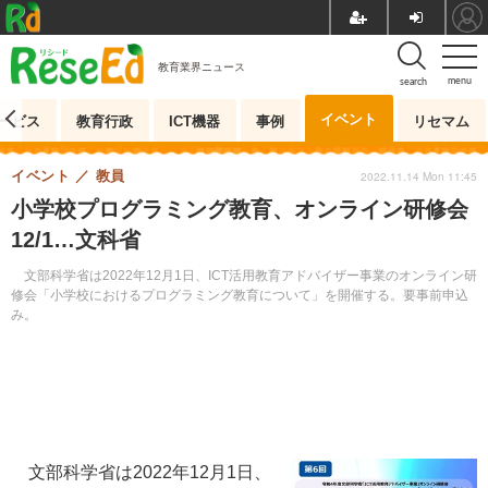
教育業界ニュース
menu
search
イベント
ービス
教育行政
ICT機器
事例
リセマム
イベント
教員
2022.11.14 Mon 11:45
小学校プログラミング教育、オンライン研修会
12/1…文科省
文部科学省は2022年12月1日、ICT活用教育アドバイザー事業のオンライン研
修会「小学校におけるプログラミング教育について」を開催する。要事前申込
み。
文部科学省は2022年12月1日、