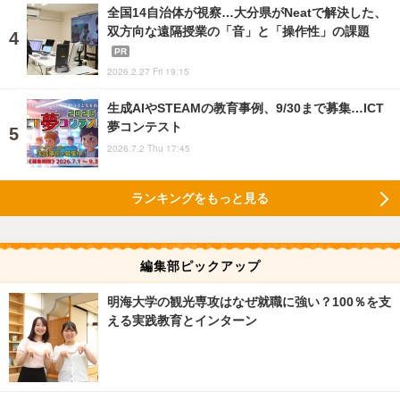
全国14自治体が視察…大分県がNeatで解決した、
双方向な遠隔授業の「音」と「操作性」の課題
PR
2026.2.27 Fri 19:15
生成AIやSTEAMの教育事例、9/30まで募集…ICT
夢コンテスト
2026.7.2 Thu 17:45
ランキングをもっと見る
編集部ピックアップ
明海大学の観光専攻はなぜ就職に強い？100％を支
える実践教育とインターン