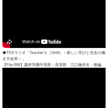
◆TDXラジオ「Teacher’s ［Shift］～新しい学びと先生の働
き方改革～」
【File.090】森村学園中等部・高等部 江口徹先生・後編