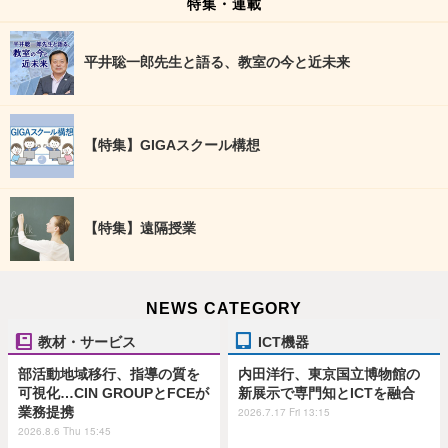
特集・連載
平井聡一郎先生と語る、教室の今と近未来
【特集】GIGAスクール構想
【特集】遠隔授業
NEWS CATEGORY
教材・サービス
ICT機器
部活動地域移行、指導の質を
内田洋行、東京国立博物館の
可視化…CIN GROUPとFCEが
新展示で専門知とICTを融合
業務提携
2026.7.17 Fri 13:15
2026.8.6 Thu 15:45