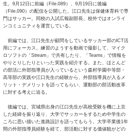
生。9月12日に前編（File.089）、9月19日に後編
（File.090）の配信を公開した。江口先生は保健体育科で専
門はサッカー。同校の入試広報副部長。校外ではオンライ
ンコミュニティを運営している。
前編では、江口先生が顧問をしているサッカー部のICT活
用にフォーカス。練習のようすを動画で撮影して、マイク
ロソフトの「Stream」で共有したり、「Teams」で情報を
やりとりしたりといった実践を紹介する。また、ほとんど
の部活に外部指導員が入っているという森村学園中等部・
高等部の実践や江口先生の経験から、外部指導員が入るメ
リット・デメリットを語ってもらい、運動部の部活動改革
に対する考えに迫る。
後編では、宮城県出身の江口先生が高校受験を機に上京
した経緯を振り返り、大学でサッカーをするため中学生の
ころに思い描いた進路設計を語ってもらう。大学卒業後1年
間の外部指導員経験を経て、部活動に対する価値観がどの