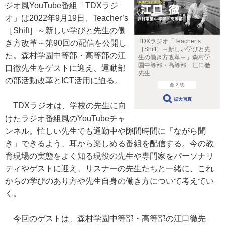
ジオ風YouTube番組「TDXラジ
オ」は2022年9月19日、Teacher’s
［Shift］～新しい学びと先生の働
TDXラジオ「Teacher’s
き方改革～第90回の配信を公開し
［Shift］～新しい学びと先
た。森村学園中等部・高等部の江
生の働き方改革～」森村学
園中等部・高等部 江口徹
口徹先生をゲストに迎え、運動部
先生
の部活動改革とICT活用に迫る。
全 2 枚
拡大写真
TDXラジオは、学校の先生に向
けたラジオ番組風のYouTubeチャ
ンネル。忙しい先生でも通勤中や隙間時間に「ながら聞
き」できるよう、耳から楽しめる番組を配信する。今の教
育現場の実態をよく知る現役の先生や専門家をパーソナリ
ティやゲストに迎え、リスナーの先生たちと一緒に、これ
からの学びのあり方や先生自身の働き方について考えてい
く。
今回のゲストは、森村学園中等部・高等部の江口徹先