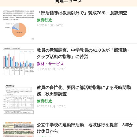
関連ニュース
「部活指導は教員以外で」賛成76％…意識調査
教育行政
2022.9.8(木) 14:30
教員の意識調査、中学教員の41.0％が「部活動・
クラブ活動の指導」に苦労
教材・サービス
2022.8.15(月) 17:15
教員の多忙化、要因に部活動指導による長時間勤
務…秋田県調査
教育行政
2022.7.11(月) 17:15
公立中学校の運動部活動、地域移行を提言…3年か
け休日から