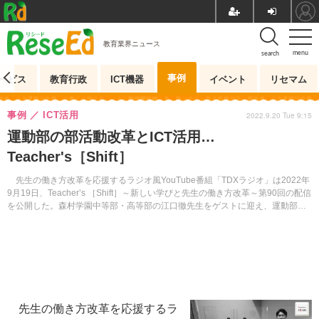
教育業界ニュース
menu
search
事例
ービス
教育行政
ICT機器
イベント
リセマム
事例
ICT活用
2022.9.20 Tue 9:15
運動部の部活動改革とICT活用…
Teacher's［Shift］
先生の働き方改革を応援するラジオ風YouTube番組「TDXラジオ」は2022年
9月19日、Teacher’s ［Shift］～新しい学びと先生の働き方改革～第90回の配信
を公開した。森村学園中等部・高等部の江口徹先生をゲストに迎え、運動部の
部活動改革とICT活用に迫る。
先生の働き方改革を応援するラ