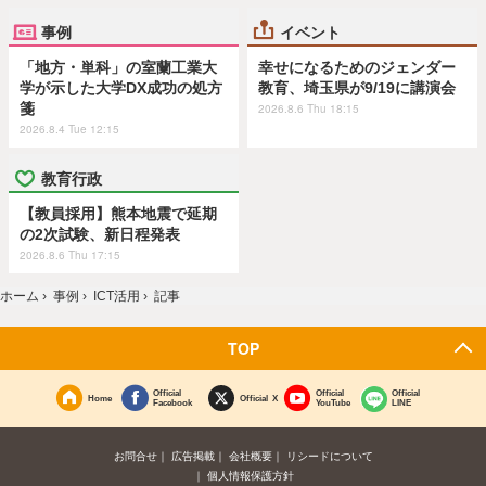
事例
イベント
「地方・単科」の室蘭工業大
幸せになるためのジェンダー
学が示した大学DX成功の処方
教育、埼玉県が9/19に講演会
箋
2026.8.6 Thu 18:15
2026.8.4 Tue 12:15
教育行政
【教員採用】熊本地震で延期
の2次試験、新日程発表
2026.8.6 Thu 17:15
ホーム
›
事例
›
ICT活用
›
記事
TOP
Official
Official
Official
Home
Official X
Facebook
YouTube
LINE
お問合せ
広告掲載
会社概要
リシードについて
個人情報保護方針