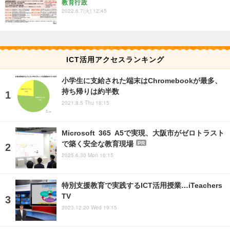
教育行政
2022.6.7(火) 12:45
ICT活用アクセスランキング
小学生に支給された端末はChromebookが最多、
持ち帰りは約半数
2021.8.5 Thu 18:15
Microsoft 365 A5で実現、大阪市がゼロトラスト
で築く安全な教育現場
PR
2025.6.30 Mon 16:15
特別支援教育で実践するICT活用授業…iTeachers
TV
2023.12.20 Wed 19:15