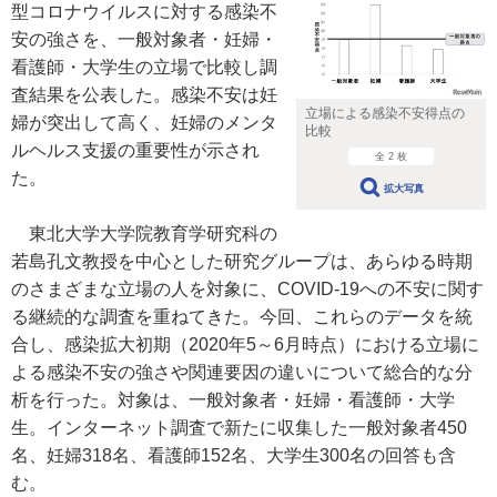
型コロナウイルスに対する感染不
安の強さを、一般対象者・妊婦・
看護師・大学生の立場で比較し調
査結果を公表した。感染不安は妊
立場による感染不安得点の
婦が突出して高く、妊婦のメンタ
比較
ルヘルス支援の重要性が示され
全 2 枚
た。
拡大写真
東北大学大学院教育学研究科の
若島孔文教授を中心とした研究グループは、あらゆる時期
のさまざまな立場の人を対象に、COVID-19への不安に関す
る継続的な調査を重ねてきた。今回、これらのデータを統
合し、感染拡大初期（2020年5～6月時点）における立場に
よる感染不安の強さや関連要因の違いについて総合的な分
析を行った。対象は、一般対象者・妊婦・看護師・大学
生。インターネット調査で新たに収集した一般対象者450
名、妊婦318名、看護師152名、大学生300名の回答も含
む。