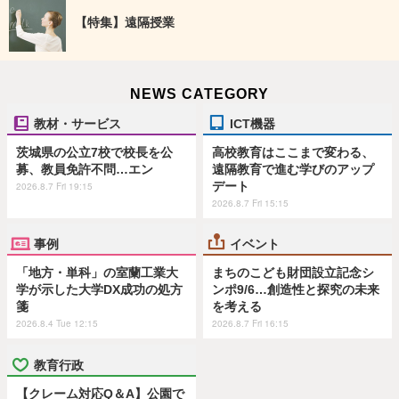
【特集】遠隔授業
NEWS CATEGORY
教材・サービス
ICT機器
茨城県の公立7校で校長を公
高校教育はここまで変わる、
募、教員免許不問…エン
遠隔教育で進む学びのアップ
デート
2026.8.7 Fri 19:15
2026.8.7 Fri 15:15
事例
イベント
「地方・単科」の室蘭工業大
まちのこども財団設立記念シ
学が示した大学DX成功の処方
ンポ9/6…創造性と探究の未来
箋
を考える
2026.8.4 Tue 12:15
2026.8.7 Fri 16:15
教育行政
【クレーム対応Q＆A】公園で