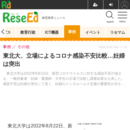
教育業界ニュース
menu
search
事例
ービス
教育行政
ICT機器
イベント
リセマム
事例
その他
2022.8.23 Tue 11:15
東北大、立場によるコロナ感染不安比較…妊婦
は突出
東北大学は2022年8月22日、新型コロナウイルスに対する感染不安の強さ
を、一般対象者・妊婦・看護師・大学生の立場で比較し調査結果を公表した。
感染不安は妊婦が突出して高く、妊婦のメンタルヘルス支援の重要性が示され
た。
東北大学は2022年8月22日、新