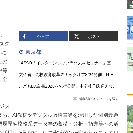
日、
シェア
ポスト
イスク
東京都
」に
たの
JASSO「インターンシップ専門人材セミナー」基礎編9/15…大学等の先生が対象
中等
文科省、高校教育改革のキックオフ8/24開催…N-E.X.T.始動
、全
こどもDX白書2026を先行公開、中室牧子氏迎え公開イベント9/17
編集部にメッセージを送る
ジタ
うち、AI教材やデジタル教科書等を活用した個別最適
習履歴や校務系データ等の蓄積・分析・指導等への活
を活用した学びについて実践的な研究を行うことを目