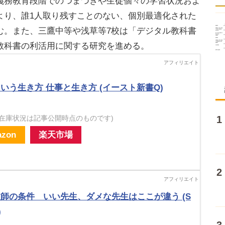
義務教育段階でのつまづきや生徒個々の学習状況およ
より、誰1人取り残すことのない、個別最適化された
む。また、三鷹中等や浅草等7校は「デジタル教科書
教科書の利活用に関する研究を進める。
いう生き方 仕事と生き方 (イースト新書Q)
・在庫状況は記事公開時点のものです)
zon
楽天市場
師の条件 いい先生、ダメな先生はここが違う (S
)