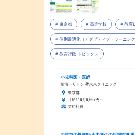
東京都
高等学校
教育
個別最適化（アダプティブ・ラーニン
教育行政 トピックス
小児科医・医師
晴海トリトン 夢未来クリニック
東京都
月給116万6,667円～
契約社員
西尾市の塾講師/小中学生の個別指導/週