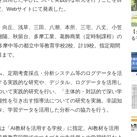
定、Webサイトにて発表した。
向丘、浅草、三田、八潮、本所、三宅、八丈、小笠
【
翔陽、秋留台、多摩工業、葛飾商業（定時制課程）の
る
多摩中等の都立中等教育学校2校、計19校。指定期間
1日まで。
、定期考査採点・分析システム等のログデータを活
する実践的な研究や、デジタル、ログデータを活用し
ついて実践的研究を行い、「主体的・対話的で深い学
能性を引き出す指導法についての研究を実施。非認知
タ、学習データを活用した分析への協力を行う。
「AI教材を活用する学校」に指定。AI教材を活用