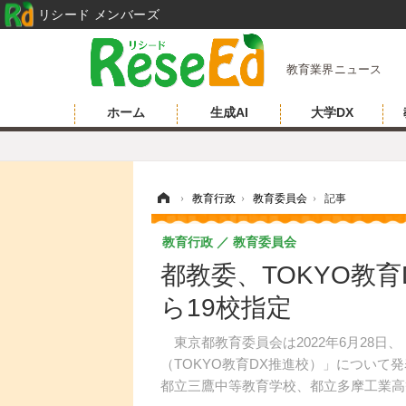
リシード メンバーズ
教育業界ニュース
ホーム
生成AI
大学DX
ホーム
›
教育行政
›
教育委員会
›
記事
教育行政
教育委員会
都教委、TOKYO教
ら19校指定
東京都教育委員会は2022年6月28日
（TOKYO教育DX推進校）」につい
都立三鷹中等教育学校、都立多摩工業高