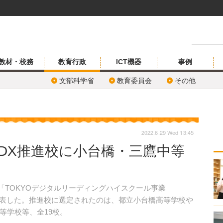
教材・校務
教育行政
ICT機器
事例
文部科学省
教育委員会
その他
2022.6.29 Wed 13:45
育DX推進校に小台橋・三鷹中等
、「TOKYOデジタルリーディングハイスクール事業
て発表した。推進校に選定されたのは、都立小台橋高等学校や
等学校等、全19校。