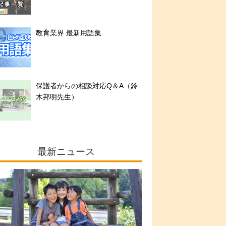
教育業界 最新用語集
保護者からの相談対応Q＆A（鈴
木邦明先生）
最新ニュース