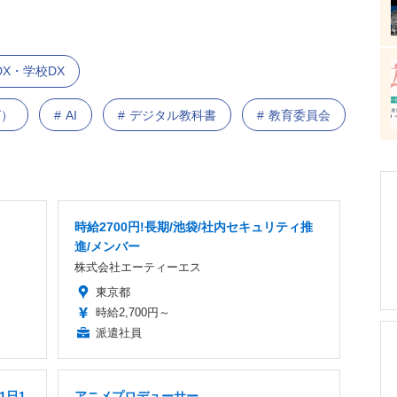
DX・学校DX
グ）
AI
デジタル教科書
教育委員会
時給2700円!長期/池袋/社内セキュリティ推
進/メンバー
株式会社エーティーエス
東京都
時給2,700円～
派遣社員
1日1
アニメプロデューサー