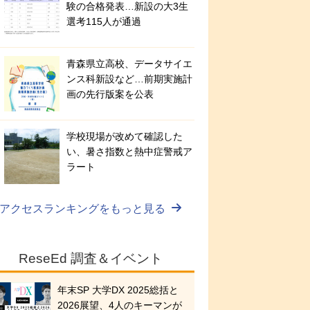
験の合格発表…新設の大3生
選考115人が通過
青森県立高校、データサイエ
ンス科新設など…前期実施計
画の先行版案を公表
学校現場が改めて確認した
い、暑さ指数と熱中症警戒ア
ラート
アクセスランキングをもっと見る
ReseEd 調査＆イベント
年末SP 大学DX 2025総括と
2026展望、4人のキーマンが