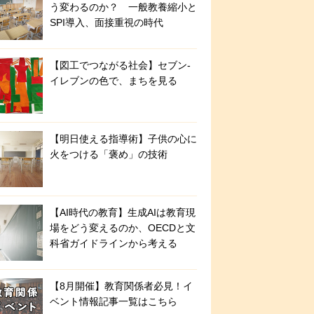
う変わるのか？ 一般教養縮小と
SPI導入、面接重視の時代
【図工でつながる社会】セブン‐
イレブンの色で、まちを見る
【明日使える指導術】子供の心に
火をつける「褒め」の技術
【AI時代の教育】生成AIは教育現
場をどう変えるのか、OECDと文
科省ガイドラインから考える
【8月開催】教育関係者必見！イ
ベント情報記事一覧はこちら