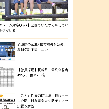
クレーム対応Q＆A】公園でいたずらをしてい
子供がいる
茨城県の公立7校で校長を公募、
教員免許不問…エン
【教員採用】長崎県、最終合格者
495人…倍率2.0倍
「こども性暴力防止法」特設ペー
ジ公開…対象事業者や防犯カメラ
設置を解説