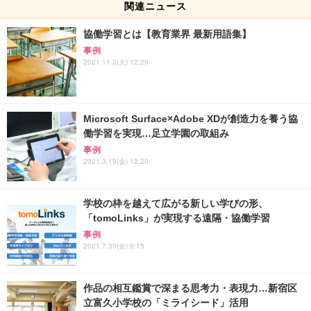
関連ニュース
協働学習とは【教育業界 最新用語集】
事例
2021.11.2(火) 12:20
Microsoft Surface×Adobe XDが創造力を養う協
働学習を実現…足立学園の取組み
事例
2021.3.19(金) 12:20
学校の枠を越えて広がる新しい学びの形、
「tomoLinks」が実現する遠隔・協働学習
事例
2021.7.30(金) 9:15
作品の相互鑑賞で深まる思考力・表現力…新宿区
立富久小学校の「ミライシード」活用