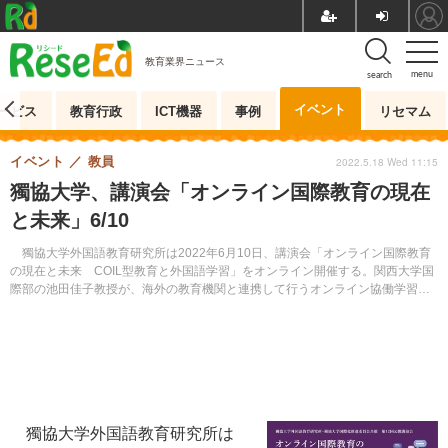
教育業界ニュース
menu
search
イベント
ービス
教育行政
ICT機器
事例
リセマム
イベント
教員
2022.5.18 Wed 11:15
獨協大学、講演会「オンライン国際教育の現在
と未来」6/10
獨協大学外国語教育研究所は2022年6月10日、講演会「オンライン国際教育
の現在と未来 COIL型教育と外国語学習」をオンライン開催する。関西大学国
際部の池田佳子教授が、海外の教育機関と連携して行うオンライン協働学習型
教育の基本理念等について解説する。
獨協大学外国語教育研究所は