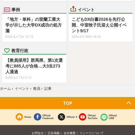
事例
イベント
「地方・単科」の室蘭工業大
こどもDX白書2026を先行公
学が示した大学DX成功の処方
開、中室牧子氏迎え公開イベ
箋
ント9/17
2026.8.4 Tue 12:15
2026.8.5 Wed 18:45
教育行政
【教員採用】群馬県、第1次選
考に885人が合格…大3生273
人通過
2026.8.6 Thu 9:15
ホーム
›
イベント
›
教員
›
記事
TOP
Official
Official
Official
Home
Official X
Facebook
YouTube
LINE
お問合せ
広告掲載
会社概要
リシードについて