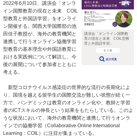
2022年6月10日、講演会「オンラ
イン国際教育の現在と未来 COIL
型教育と外国語学習」をオンライ
ン開催する。関西大学国際部の池
田佳子教授が、海外の教育機関と
講演会「オンライン国際教
育の現在と未来 COIL型教
連携して行うオンライン協働学習
育と外国語学習」
型教育の基本理念や外国語教育に
全 3 枚
おける実践例について解説し、今
拡大写真
後の展開について参加者とともに
考える。
新型コロナウイルス感染症の世界的な流行の長期化によ
り、国境を越える留学生の国際交流が難しい状態が続く一
方で、パンデミックは教育のオンライン化や、教師と学習
者のICTスキルの伸長という結果をもたらしている。このよ
うな状況において、海外の教育機関と連携して行うオンラ
インでの協働学習（Collaborative Online International
Learning：COIL）に注目が集まっている。