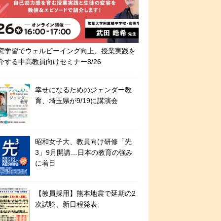
究学習でウェルビーイング向上、授業実践を
介する中高教員向けセミナー8/26
幸せになるためのジェンダー教
育、埼玉県が9/19に講演会
昭和女子大、教員向け研修「先
3」9月開講…日本の教育の強み
に着目
【教員採用】熊本地震で延期の2
次試験、新日程発表