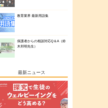
教育業界 最新用語集
保護者からの相談対応Q＆A（鈴
木邦明先生）
最新ニュース