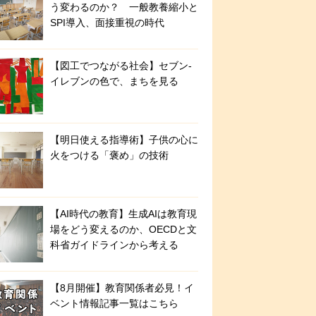
う変わるのか？ 一般教養縮小と
SPI導入、面接重視の時代
【図工でつながる社会】セブン‐
イレブンの色で、まちを見る
【明日使える指導術】子供の心に
火をつける「褒め」の技術
【AI時代の教育】生成AIは教育現
場をどう変えるのか、OECDと文
科省ガイドラインから考える
【8月開催】教育関係者必見！イ
ベント情報記事一覧はこちら