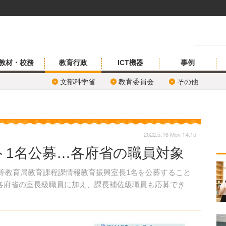
教材・校務
教育行政
ICT機器
事例
文部科学省
教育委員会
その他
2022.5.16 Mon 14:15
ト1名公募…各府省の職員対象
中等教育局教育課程課情報教育振興室長1名を公募すること
各府省の室長級職員に加え、課長補佐級職員も応募でき