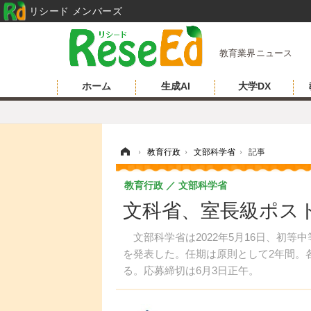
リシード メンバーズ
教育業界ニュース
ホーム
生成AI
大学DX
ホーム
›
教育行政
›
文部科学省
›
記事
教育行政
文部科学省
文科省、室長級ポス
文部科学省は2022年5月16日、初等
を発表した。任期は原則として2年間。
る。応募締切は6月3日正午。