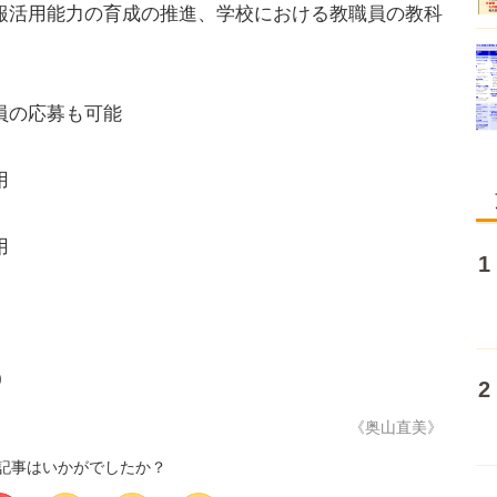
報活用能力の育成の推進、学校における教職員の教科
進
員の応募も可能
用
用
0
《奥山直美》
記事はいかがでしたか？