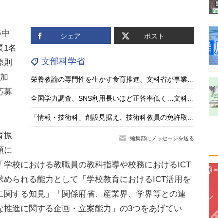
等中
シェア
ポスト
長1名
文部科学省
原則
に加
栄養教諭の専門性を生かす食育推進、文科省が事業公募
応募
全国学力調査、SNS利用長いほど正答率低く…文科相8/4会見
「情報・技術科」創設見据え、技術科教員の免許取得講座を全国実施…兵庫教育大
育振
編集部にメッセージを送る
領に
学校における教職員の教科指導や校務におけるICT
められる能力として「学校教育におけるICT活用を
に関する知見」「関係府省、産業界、学界等との連
な推進に関する企画・立案能力」の3つをあげてい