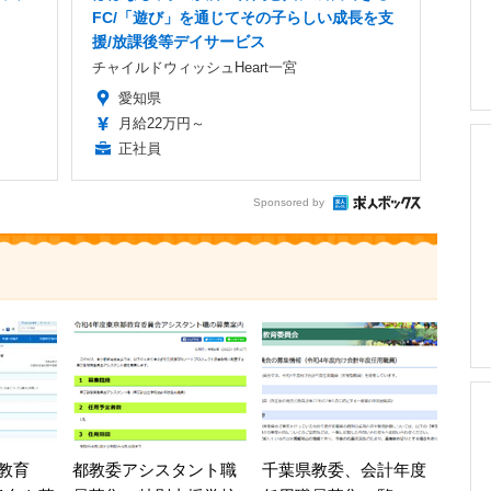
FC/「遊び」を通じてその子らしい成長を支
援/放課後等デイサービス
チャイルドウィッシュHeart一宮
愛知県
月給22万円～
正社員
Sponsored by
教育
都教委アシスタント職
千葉県教委、会計年度