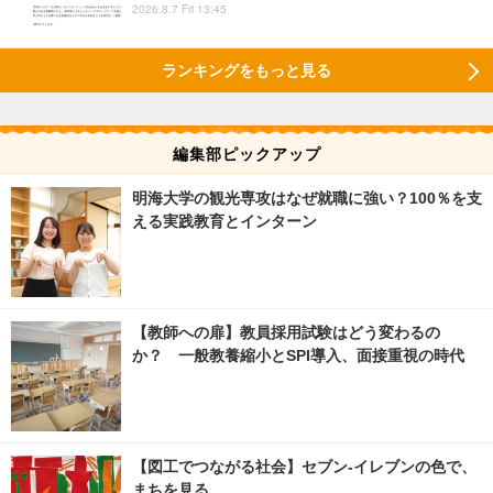
2026.8.7 Fri 13:45
ランキングをもっと見る
編集部ピックアップ
明海大学の観光専攻はなぜ就職に強い？100％を支
える実践教育とインターン
【教師への扉】教員採用試験はどう変わるの
か？ 一般教養縮小とSPI導入、面接重視の時代
【図工でつながる社会】セブン‐イレブンの色で、
まちを見る