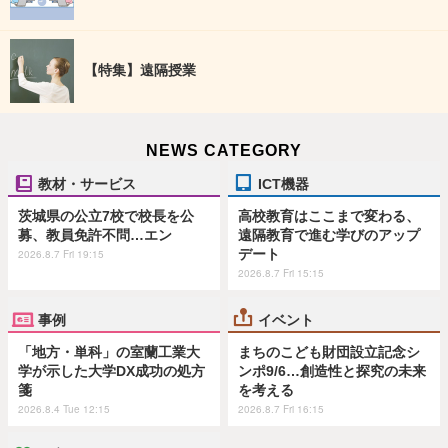
【特集】遠隔授業
NEWS CATEGORY
教材・サービス
ICT機器
茨城県の公立7校で校長を公
高校教育はここまで変わる、
募、教員免許不問…エン
遠隔教育で進む学びのアップ
デート
2026.8.7 Fri 19:15
2026.8.7 Fri 15:15
事例
イベント
「地方・単科」の室蘭工業大
まちのこども財団設立記念シ
学が示した大学DX成功の処方
ンポ9/6…創造性と探究の未来
箋
を考える
2026.8.4 Tue 12:15
2026.8.7 Fri 16:15