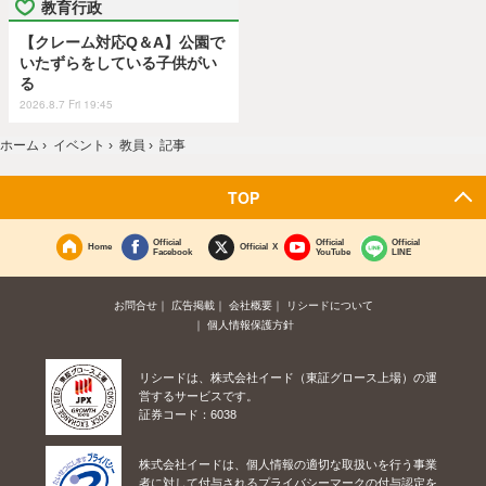
教育行政
【クレーム対応Q＆A】公園で
いたずらをしている子供がい
る
2026.8.7 Fri 19:45
ホーム
›
イベント
›
教員
›
記事
TOP
Official
Official
Official
Home
Official X
Facebook
YouTube
LINE
お問合せ
広告掲載
会社概要
リシードについて
個人情報保護方針
リシードは、株式会社イード（東証グロース上場）の運
営するサービスです。
証券コード：6038
株式会社イードは、個人情報の適切な取扱いを行う事業
者に対して付与されるプライバシーマークの付与認定を