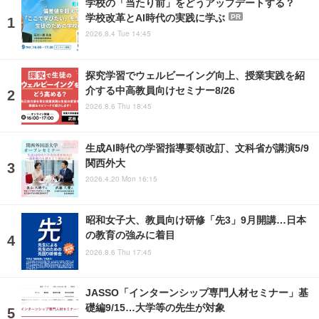
学校の「当たり前」をどうアップデートする？
学校改革とAI時代の実践に学ぶ
PR
2026.8.4 Tue 14:45
探究学習でウェルビーイング向上、授業実践を紹
介する中高教員向けセミナー8/26
2026.8.6 Thu 18:45
生成AI時代の学習指導要領改訂、文科省が講演5/9
関西外大
2026.4.20 Mon 16:15
昭和女子大、教員向け研修「先3」9月開講…日本
の教育の強みに着目
2026.8.6 Thu 17:45
JASSO「インターンシップ専門人材セミナー」基
礎編9/15…大学等の先生が対象