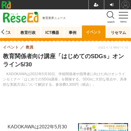
教育業界ニュース
menu
search
イベント
ービス
教育行政
ICT機器
事例
リセマム
イベント
教員
2022.4.13 Wed 11:15
教育関係者向け講座「はじめてのSDGs」オン
ライン5/30
KADOKAWAは2022年5月30日、学校関係者や指導者に向けた向けオンライ
ンセミナー「はじめてのSDGs講座」を開催する。SDGsに大切な視点や、具体
的な実践方法について解説する。参加費3,300円（税込）。
KADOKAWAは2022年5月30